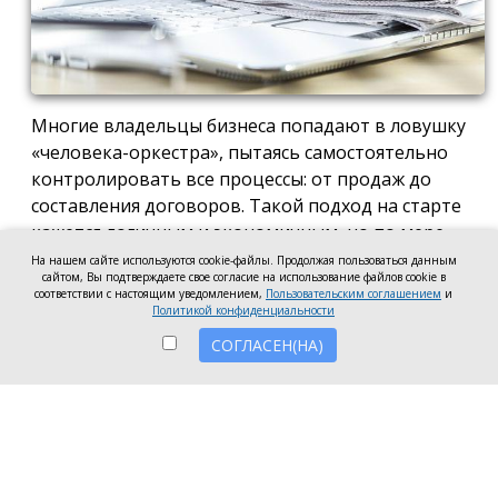
Многие владельцы бизнеса попадают в ловушку
«человека-оркестра», пытаясь самостоятельно
контролировать все процессы: от продаж до
составления договоров. Такой подход на старте
кажется логичным и экономичным, но по мере
роста компании он неизбежно становится
На нашем сайте используются cookie-файлы. Продолжая пользоваться данным
сайтом, Вы подтверждаете свое согласие на использование файлов cookie в
тормозом развития. Собственник просто тонет в
соответствии с настоящим уведомлением,
Пользовательским соглашением
и
операционке, теряя фокус на стратегических целях
Политикой конфиденциальности
и масштабировании.
СОГЛАСЕН(НА)
Делегирование сложных функций профильным
экспертам — это не просто разгрузка графика, а
вопрос выживания компании в конкурентной
среде. Когда каждый занимается своим делом,
бизнес работает как отлаженный механизм, а