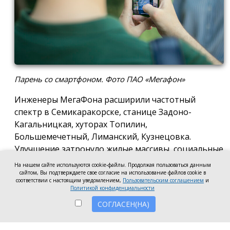
Парень со смартфоном. Фото ПАО «Мегафон»
Инженеры МегаФона расширили частотный
спектр в Семикаракорске, станице Задоно-
Кагальницкая, хуторах Топилин,
Большемечетный, Лиманский, Кузнецовка.
Улучшение затронуло жилые массивы, социальные
и образовательные учреждения. Также
На нашем сайте используются cookie-файлы. Продолжая пользоваться данным
стабильный сигнал теперь доступен на выезде из
сайтом, Вы подтверждаете свое согласие на использование файлов cookie в
соответствии с настоящим уведомлением,
Пользовательским соглашением
и
города — на трассе, соединяющей Ростов,
Политикой конфиденциальности
Семикаракорск и Волгодонск.
СОГЛАСЕН(НА)
Запуск новых базовых станций и модернизация