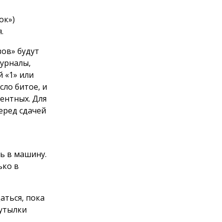
ок»)
.
зов» будут
журналы,
й «1» или
сло битое, и
ентных. Для
еред сдачей
ть в машину.
ько в
аться, пока
бутылки