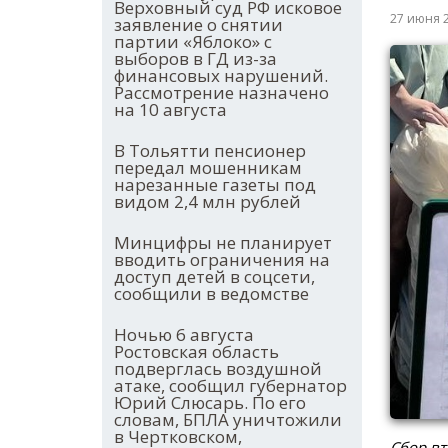
Верховный суд РФ исковое
27 июня 
заявление о снятии
партии «Яблоко» с
выборов в ГД из-за
финансовых нарушений.
Рассмотрение назначено
на 10 августа
В Тольятти пенсионер
передал мошенникам
нарезанные газеты под
видом 2,4 млн рублей
Минцифры не планирует
вводить ограничения на
доступ детей в соцсети,
сообщили в ведомстве
Ночью 6 августа
Ростовская область
подверглась воздушной
атаке, сообщил губернатор
Юрий Слюсарь. По его
словам, БПЛА уничтожили
в Чертковском,
Сбор вт