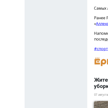
Самых 
Ранее 
«
Аллею
Напомн
послед
#спорт
Жите
убор
07 август