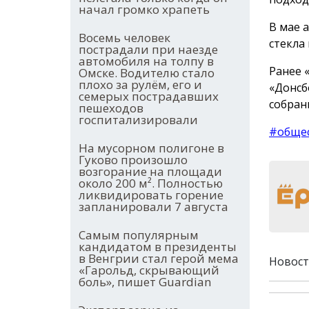
начал громко храпеть
В мае 
Восемь человек
стекла
пострадали при наезде
автомобиля на толпу в
Ранее 
Омске. Водителю стало
плохо за рулём, его и
«Донсб
семерых пострадавших
собран
пешеходов
госпитализировали
#обще
На мусорном полигоне в
Гуково произошло
возгорание на площади
около 200 м². Полностью
ликвидировать горение
запланировали 7 августа
Самым популярным
кандидатом в президенты
в Венгрии стал герой мема
Новост
«Гарольд, скрывающий
боль», пишет Guardian