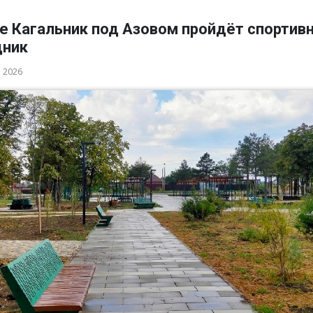
ле Кагальник под Азовом пройдёт спортив
дник
а 2026