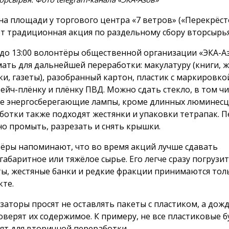
 на площади у торгового центра «7 ветров» («Перекрёст
т традиционная акция по раздельному сбору вторсырья
0 до 13:00 волонтёры общественной организации «ЭКА-А
ать для дальнейшей переработки: макулатуру (книги, 
ки, газеты), разобранный картон, пластик с маркировко
рейч-плёнку и плёнку ПВД. Можно сдать стекло, в том чи
е энергосберегающие лампы, кроме длинных люминесц
ботки также подходят жестянки и упаковки тетрапак. П
но промыть, разрезать и снять крышки.
ёры напоминают, что во время акций лучше сдавать
габаритное или тяжёлое сырье. Его легче сразу погрузи
ты, жестяные банки и редкие фракции принимаются тол
кте.
заторы просят не оставлять пакеты с пластиком, а дожд
оверят их содержимое. К примеру, не все пластиковые 
ят для вторичной переработки.