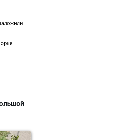
.
 заложили
борке
большой