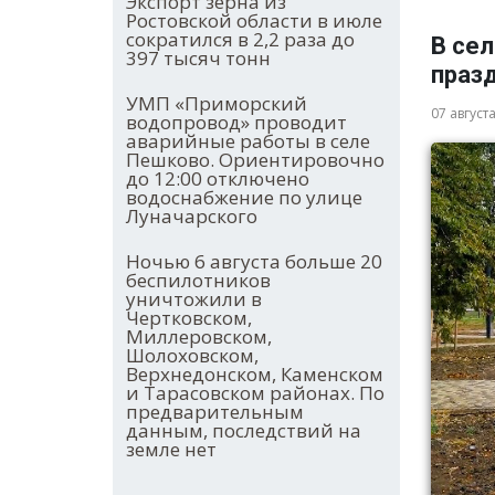
Экспорт зерна из
Ростовской области в июле
сократился в 2,2 раза до
В се
397 тысяч тонн
праз
УМП «Приморский
07 август
водопровод» проводит
аварийные работы в селе
Пешково. Ориентировочно
до 12:00 отключено
водоснабжение по улице
Луначарского
Ночью 6 августа больше 20
беспилотников
уничтожили в
Чертковском,
Миллеровском,
Шолоховском,
Верхнедонском, Каменском
и Тарасовском районах. По
предварительным
данным, последствий на
земле нет