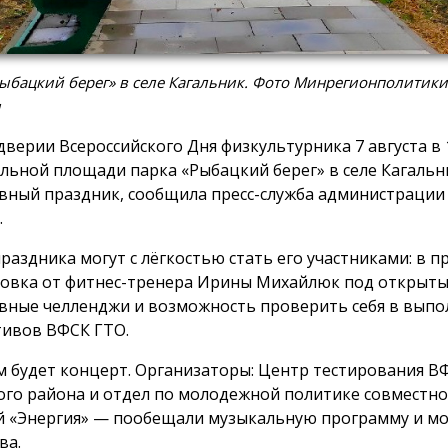
ыбацкий берег» в селе Кагальник. Фото Минрегионполитики
и
дверии Всероссийского Дня физкультурника 7 августа в 1
льной площади парка «Рыбацкий берег» в селе Кагальн
вный праздник, сообщила пресс-служба администрации
.
праздника могут с лёгкостью стать его участниками: в 
овка от фитнес-тренера Ирины Михайлюк под открыты
вные челленджи и возможность проверить себя в вып
ивов ВФСК ГТО.
м будет концерт. Организаторы: Центр тестирования В
ого района и отдел по молодежной политике совместно 
й «Энергия» — пообещали музыкальную программу и м
ва.