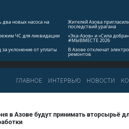
 два новых насоса на
Жителей Азова пригласил
последствий урагана
режим ЧС для ликвидации
«Эка-Азов» и «Сила добр
#МЫВМЕСТЕ 2026
 за уклонение от уплаты
В Азове отключат электро
ремонтов
ГЛАВНОЕ
ИНТЕРВЬЮ
НОВОСТИ
КО
ня в Азове будут принимать вторсырьё д
работки