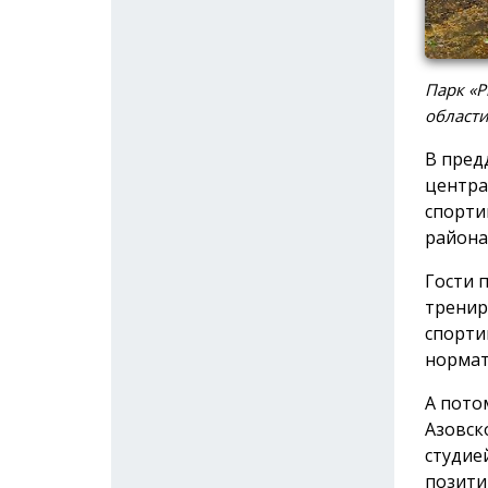
Парк «Р
област
В пред
центра
спорти
района
Гости 
тренир
спорти
нормат
А пото
Азовск
студие
позити