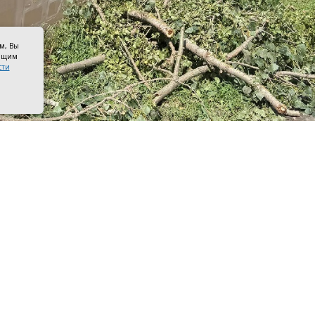
ом, Вы
оящим
сти
ые ветки. Фото канала Сергея Комарова
ста в Азове пройдёт общеобластной субботник по устра
ствий недавней непогоды, а также сезонному наведени