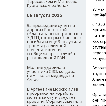
Тарасовском и Матвеево-
Курганском районах
28 мая
пройдё
06 августа 2026
С 10:0
За прошедшие сутки на
дорогах Ростовской
приним
области зарегистрировано
листов
7 ДТП, в которых 7 человек
«2», ст
погибли и ещё 3 получили
травмы различной
ртутны
степени тяжести,
перера
сообщила пресс-служба
региональной ГАИ
их нуж
Молния ударила в
Волонт
участника СВО, когда за
крупно
ним гнался медведь на
А паке
Алтае
экопун
В Аргентине морской лев
пробрался на корабль,
Органи
залез в каюту и уснул на
они пр
кровати. Моряки заметили
нелегала только когда он
подход