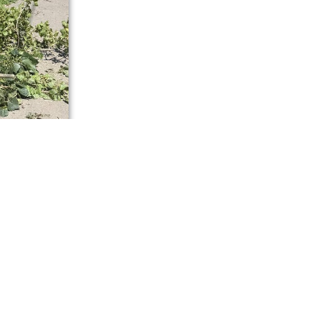
нению
ю порядка,