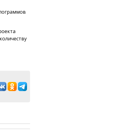
илограммов
роекта
 количеству