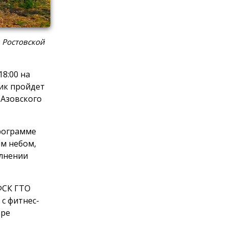
 Ростовской
8:00 на
ик пройдет
 Азовского
программе
м небом,
олнении
ФСК ГТО
с фитнес-
оре