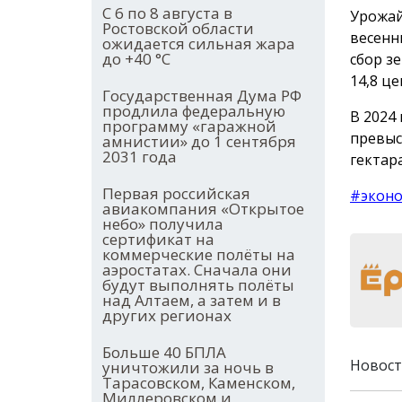
С 6 по 8 августа в
Урожай
Ростовской области
весенн
ожидается сильная жара
до +40 °С
сбор з
14,8 ц
Государственная Дума РФ
продлила федеральную
В 2024
программу «гаражной
превыс
амнистии» до 1 сентября
2031 года
гектара
Первая российская
#экон
авиакомпания «Открытое
небо» получила
сертификат на
коммерческие полёты на
аэростатах. Сначала они
будут выполнять полёты
над Алтаем, а затем и в
других регионах
Больше 40 БПЛА
Новост
уничтожили за ночь в
Тарасовском, Каменском,
Миллеровском и