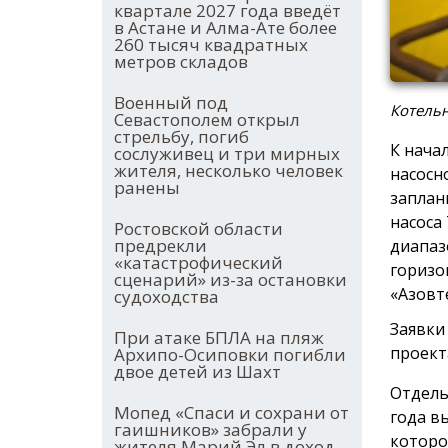
квартале 2027 года введёт
в Астане и Алма-Ате более
260 тысяч квадратных
метров складов
Военный под
Котельн
Севастополем открыл
стрельбу, погиб
К нача
сослуживец и три мирных
жителя, несколько человек
насосн
ранены
заплан
насоса
Ростовской области
предрекли
диапазо
«катастрофический
горизо
сценарий» из-за остановки
«Азовт
судоходства
Заявки
При атаке БПЛА на пляж
проект
Архипо-Осиповки погибли
двое детей из Шахт
Отдель
Мопед «Спаси и сохрани от
года в
гаишников» забрали у
которо
жителя Марий Эл в доход