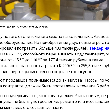
ая. Фото Ольги Усмановой
лу нового отопительного сезона на котельных в Азове 
ое оборудование. На приобретение двух новых агрегат
ировали потратить больше 433 тысяч рублей.
Тендер на
 TD100-33/2, способного перекачивать воду температур
не от -15 ℃ до 110 ℃ за 177,4 тысячи рублей, а также
нтального насосного агрегата К 290/30 за 255,8 тысяч р
еплоэнерго» разместило на портале госзакупок.
 от продавцов принимаются до 17 августа. Насосы, по у
а контракта, должны быть поставлены в течение 5 рабо
но подчёркивается, что товар должен быть новым, не р
ыпуска, не был в употреблении, ремонте или восстановл
м менялись его составные части.