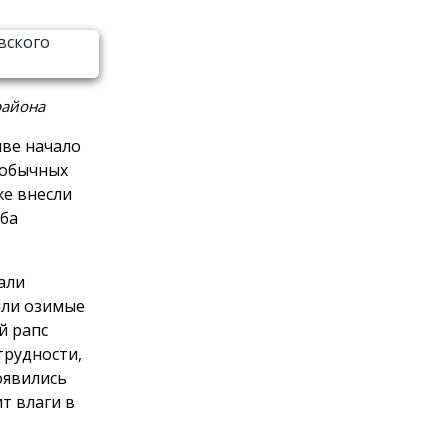
района
чве начало
 обычных
же внесли
жба
али
или озимые
й рапс
трудности,
оявились
т влаги в