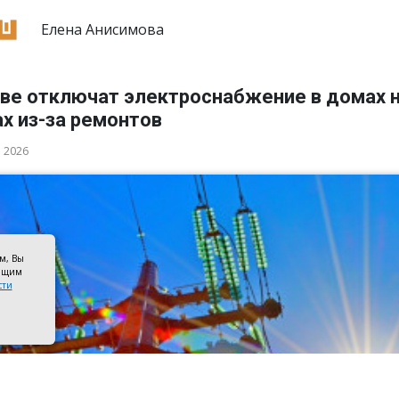
Елена Анисимова
ове отключат электроснабжение в домах н
х из-за ремонтов
а 2026
ом, Вы
оящим
сти