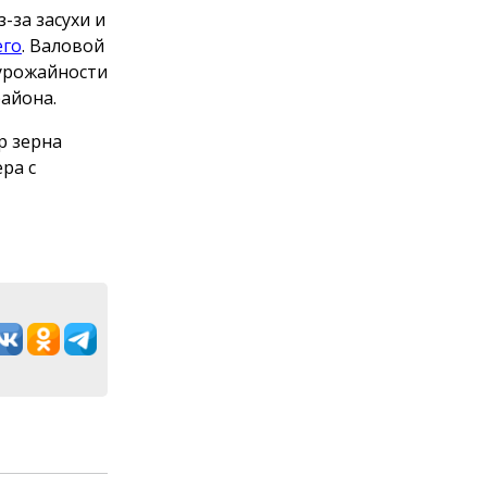
-за засухи и
его
. Валовой
 урожайности
района.
р зерна
ра с