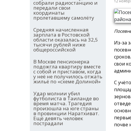
12 ноябр
собрали радиостанцию и
передали свои
координаты
пролетавшему самолёту
Средняя начисленная
Посевны
зарплата в Ростовской
области оказалась на 32,5
Из-за 
тысячи рублей ниже
общероссийской
посевн
сроков
В Москве пенсионерка
свои к
подожгла квартиру вместе
админи
с собой и приставом, когда
у неё не получилось отжать
жильё по «схеме Долиной»
С учёт
площад
Удар молнии убил
зернов
футболиста в Таиланде во
время матча. Трагедия
отведе
произошла на юге страны
основн
в провинции Наратхиват.
первые
Ещё девять человек
пострадали
почве 