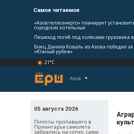
Самое читаемое
«Азовтеплоэнерго» планирует установить
городских котельных
Пешеход погиб под колёсами грузовика 
Боец Данила Коваль из Азова победил за 
«Южный рубеж»
21°C
Азов
05 августа 2026
Агра
Пилоты пропавшего в
культ
Приангарье самолета
забрались на сопку, сами