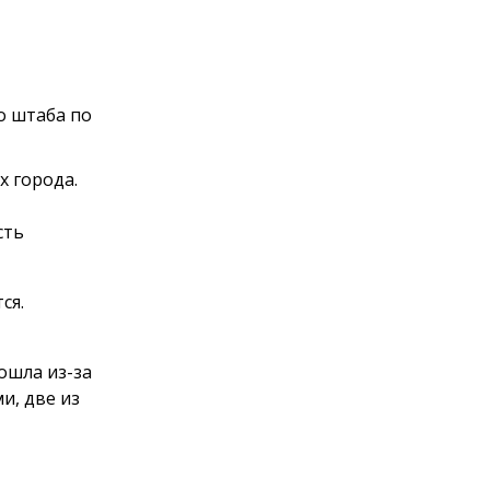
о штаба по
 города.
сть
тся.
ошла из-за
и, две из