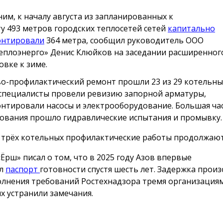
им, к началу августа из запланированных к
у 493 метров городских теплосетей сетей
капитально
онтировали
364 метра, сообщил руководитель ООО
еплоэнерго» Денис Клюйков на заседании расширенног
овке к зиме.
о-профилактический ремонт прошли 23 из 29 котельных
специалисты провели ревизию запорной арматуры,
нтировали насосы и электрооборудование. Большая ча
ования прошло гидравлические испытания и промывку.
 трёх котельных профилактические работы продолжаю
«Ёрш» писал о том, что в 2025 году Азов впервые
ил
паспорт
готовности спустя шесть лет. Задержка произ
лнения требований Ростехнадзора тремя организациям
х устранили замечания.