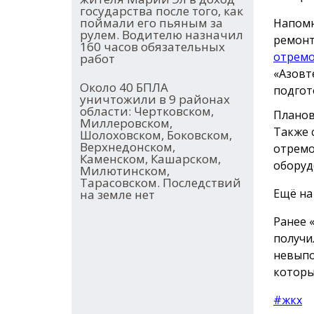
государства после того, как
поймали его пьяным за
Напомн
рулем. Водителю назначил
ремонт
160 часов обязательных
отрем
работ
«Азовт
Около 40 БПЛА
подгот
уничтожили в 9 районах
области: Чертковском,
Планов
Миллеровском,
Также 
Шолоховском, Боковском,
Верхнедонском,
отремо
Каменском, Кашарском,
оборуд
Милютинском,
Тарасовском. Последствий
Ещё на
на земле нет
Ранее 
получ
невыпо
которы
#жкх