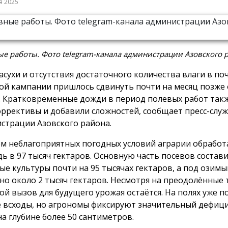
я 2025
е работы. Фото telegram-канала администрации Азовского 
засухи и отсутствия достаточного количества влаги в по
ой кампании пришлось сдвинуть почти на месяц позже
. Кратковременные дожди в период полевых работ так
оррективы и добавили сложностей, сообщает пресс-слу
страции Азовского района.
ом неблагоприятных погодных условий аграрии обработ
ь в 97 тысяч гектаров. Основную часть посевов состав
ые культуры почти на 95 тысячах гектаров, а под озимы
но около 2 тысяч гектаров. Несмотря на преодолённые 
ой вызов для будущего урожая остаётся. На полях уже п
 всходы, но агрономы фиксируют значительный дефици
на глубине более
50 сантиметров
.