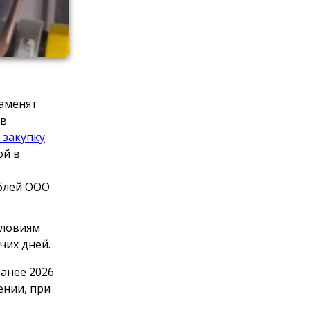
заменят
ов
 закупку
ой в
ублей ООО
словиям
чих дней.
анее 2026
ении, при