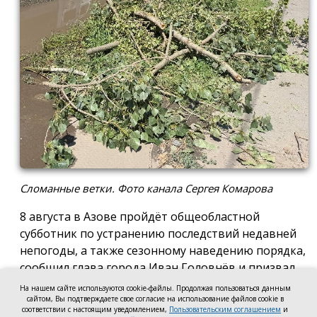
Сломанные ветки. Фото канала Сергея Комарова
8 августа в Азове пройдёт общеобластной
субботник по устранению последствий недавней
непогоды, а также сезонному наведению порядка,
сообщил глава города Иван Головнёв и призвал
горожан присоединиться к большой уборке, одной
На нашем сайте используются cookie-файлы. Продолжая пользоваться данным
сайтом, Вы подтверждаете свое согласие на использование файлов cookie в
из точек которой станет городской пляж.
соответствии с настоящим уведомлением,
Пользовательским соглашением
и