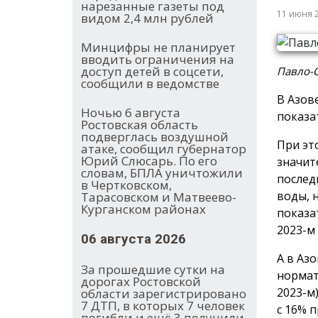
нарезанные газеты под
11 июня 
видом 2,4 млн рублей
Минцифры не планирует
вводить ограничения на
доступ детей в соцсети,
Павло-О
сообщили в ведомстве
В Азов
Ночью 6 августа
показа
Ростовская область
подверглась воздушной
При эт
атаке, сообщил губернатор
Юрий Слюсарь. По его
значит
словам, БПЛА уничтожили
послед
в Чертковском,
воды, 
Тарасовском и Матвеево-
Курганском районах
показа
2023-м 
06 августа 2026
А в Аз
За прошедшие сутки на
нормат
дорогах Ростовской
2023-м
области зарегистрировано
7 ДТП, в которых 7 человек
с 16% 
погибли и ещё 3 получили