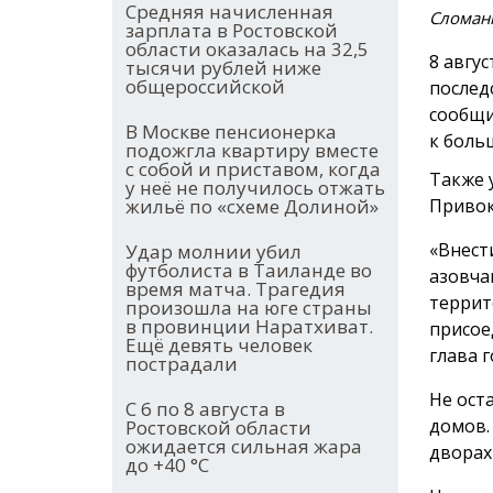
Средняя начисленная
Сломанн
зарплата в Ростовской
области оказалась на 32,5
8 авгу
тысячи рублей ниже
общероссийской
послед
сообщи
В Москве пенсионерка
к боль
подожгла квартиру вместе
с собой и приставом, когда
Также 
у неё не получилось отжать
Привок
жильё по «схеме Долиной»
«Внест
Удар молнии убил
футболиста в Таиланде во
азовча
время матча. Трагедия
террит
произошла на юге страны
в провинции Наратхиват.
присое
Ещё девять человек
глава г
пострадали
Не ост
С 6 по 8 августа в
домов.
Ростовской области
ожидается сильная жара
дворах
до +40 °С