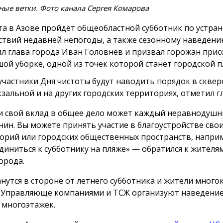
ые ветки. Фото канала Сергея Комарова
ста в Азове пройдёт общеобластной субботник по устра
ствий недавней непогоды, а также сезонному наведени
л глава города Иван Головнёв и призвал горожан при
шой уборке, одной из точек которой станет городской п
участники Дня чистоты будут наводить порядок в сквер
зальной и на других городских территориях, отметил гл
и свой вклад в общее дело может каждый неравнодуш
нин. Вы можете принять участие в благоустройстве сво
орий или городских общественных пространств, напри
диниться к субботнику на пляже» — обратился к жителя
орода.
анутся в стороне от летнего субботника и жители мног
 Управляюще компаниями и ТСЖ организуют наведение
 многоэтажек.