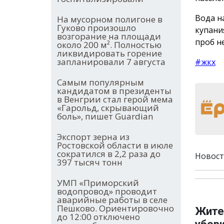
Вода н
На мусорном полигоне в
Гуково произошло
купани
возгорание на площади
проб н
около 200 м². Полностью
ликвидировать горение
запланировали 7 августа
#жкх
Самым популярным
кандидатом в президенты
в Венгрии стал герой мема
«Гарольд, скрывающий
боль», пишет Guardian
Экспорт зерна из
Ростовской области в июле
сократился в 2,2 раза до
Новост
397 тысяч тонн
УМП «Приморский
водопровод» проводит
аварийные работы в селе
Пешково. Ориентировочно
Жите
до 12:00 отключено