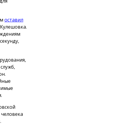
для
рм
оставил
 Кулешовка.
еждениям
секунду,
орудования,
служб,
он.
ийные
чимые
.
овской
 человека
.