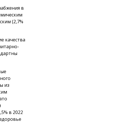
набжения в
имическим
ским (2,7%
ие качества
нитарно-
андартны
ные
много
ы из
ким
Зато
м
,5% в 2022
 здоровье