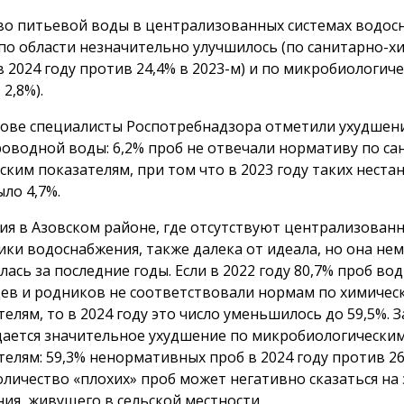
во питьевой воды в централизованных системах водос
по области незначительно улучшилось (по санитарно-х
в 2024 году против 24,4% в 2023-м) и по микробиологиче
2,8%).
зове специалисты Роспотребнадзора отметили ухудшен
оводной воды: 6,2% проб не отвечали нормативу по са
ским показателям, при том что в 2023 году таких нест
ыло 4,7%.
ия в Азовском районе, где отсутствуют централизован
ики водоснабжения, также далека от идеала, но она не
лась за последние годы. Если в 2022 году 80,7% проб вод
ев и родников не соответствовали нормам по химичес
телям, то в 2024 году это число уменьшилось до 59,5%. 
ается значительное ухудшение по микробиологически
телям: 59,3% ненормативных проб в 2024 году против 26
Количество «плохих» проб может негативно сказаться на
ния, живущего в сельской местности.