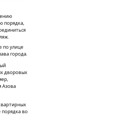
нению
ю порядка,
соединиться
ляж.
е по улице
ава города.
ный
их дворовых
мер,
м Азова
оквартирных
 порядка во