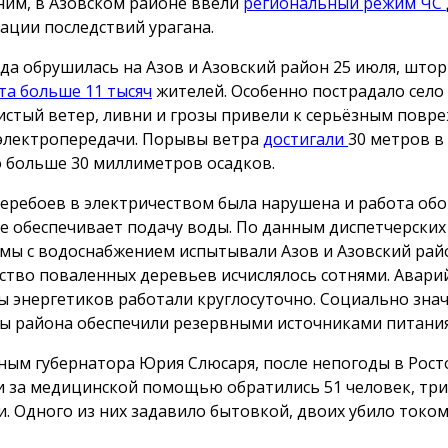
им, в Азовском районе ввели
региональный режим ЧС
ации последствий урагана.
да обрушилась на Азов и Азовский район 25 июля, што
ета больше 11 тысяч
жителей. Особенно пострадало село
стый ветер, ливни и грозы привели к серьёзным повр
электропередачи. Порывы ветра
достигали
30 метров в 
 больше 30 миллиметров осадков.
перебоев в электричеством была нарушена и работа об
е обеспечивает подачу воды. По данным диспетчерских 
мы с водоснабжением испытывали Азов и Азовский рай
ство поваленных деревьев исчислялось сотнями. Авар
ы энергетиков работали круглосуточно. Социально зна
ы района обеспечили резервными источниками питания
ным губернатора Юрия Слюсаря, после непогоды в Рост
и за медицинской помощью обратились 51 человек, три
и. Одного из них задавило бытовкой, двоих убило током