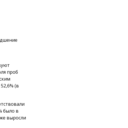
удшение
вуют
оля проб
ским
52,6% (в
ветствовали
% было в
кже выросли