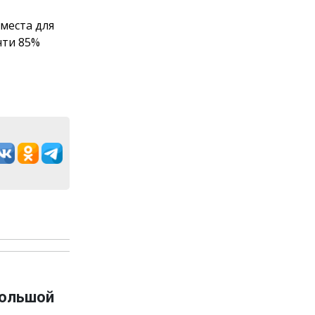
места для
чти 85%
большой