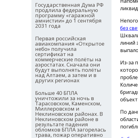
Напомн
Государственная Дума РФ
ликвид
продлила федеральную
программу «гаражной
амнистии» до 1 сентября
Непого
2031 года
без св
Шквали
Первая российская
линий 
авиакомпания «Открытое
небо» получила
выпало
сертификат на
коммерческие полёты на
Из-за 
аэростатах. Сначала они
будут выполнять полёты
которо
над Алтаем, а затем и в
пробле
других регионах
Количе
бригад
Больше 40 БПЛА
уничтожили за ночь в
объект
Тарасовском, Каменском,
Миллеровском и
По дан
Неклиновском районах. В
Неклиновском районе в
област
результате падения
погибл
обломков БПЛА загорелась
трава, пожар оперативно