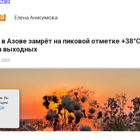
ство
Елена Анисимова
в Азове замрёт на пиковой отметке +38°
а выходных
а 2026
ом, Вы
оящим
сти