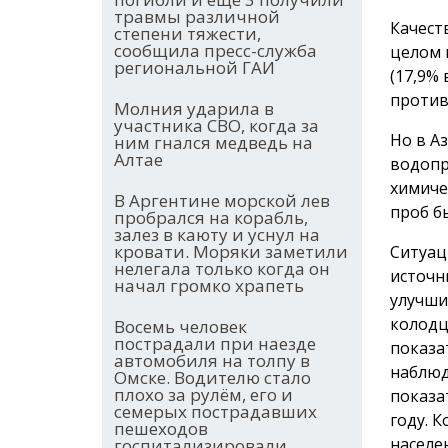
травмы различной
Качест
степени тяжести,
сообщила пресс-служба
целом 
региональной ГАИ
(17,9% 
против 
Молния ударила в
участника СВО, когда за
Но в А
ним гнался медведь на
Алтае
водопр
химиче
В Аргентине морской лев
проб б
пробрался на корабль,
залез в каюту и уснул на
кровати. Моряки заметили
Ситуац
нелегала только когда он
источн
начал громко храпеть
улучши
колодц
Восемь человек
пострадали при наезде
показа
автомобиля на толпу в
наблюд
Омске. Водителю стало
плохо за рулём, его и
показа
семерых пострадавших
году. 
пешеходов
населе
госпитализировали