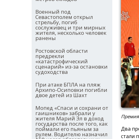
Военный под
Севастополем открыл
стрельбу, погиб
сослуживец и три мирных
жителя, несколько человек
ранены
Ростовской области
предрекли
«катастрофический
сценарий» из-за остановки
судоходства
При атаке БПЛА на пляж
Архипо-Осиповки погибли
двое детей из Шахт
Мопед «Спаси и сохрани от
гаишников» забрали у
Премия
жителя Марий Эл в доход
государства после того, как
Два пр
поймали его пьяным за
рулем. Водителю назначил
стали 