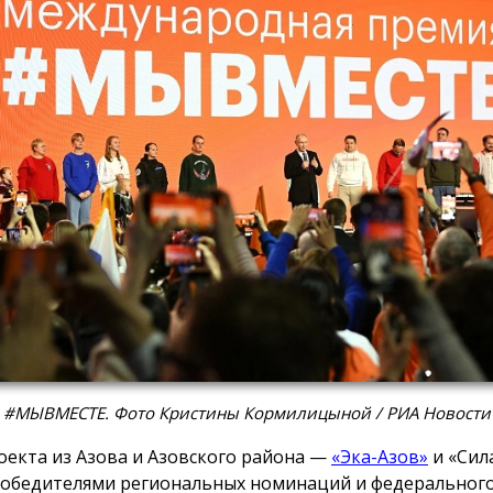
 #МЫВМЕСТЕ. Фото Кристины Кормилицыной / РИА Новости
оекта из Азова и Азовского района —
«Эка-Азов»
и «Сил
победителями региональных номинаций и федеральног