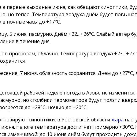
е в первые выходные июня, как обещают синоптики, бу
но, но тепло. Температура воздуха днём будет повышат
а в ночные часы до +17°С.
ицу, 5 июня, пасмурно. Днём +22…+26°С. Слабый ветер б
ление в течение дня.
, оп прогнозам, облачно. Температура воздуха +23…+27°
сохранится.
есение, 7 июня, облачность сохранится. Днём до +27°С, 
дстоящей рабочей неделе погода в Азове не изменится
пасмурно, но столбики термометров будут ползти вверх.
рогреется до +28°С, ночью до +20°С.
огнозируют синоптики, в Ростовской области
жара
наст
5 июня. На юге температура достигнет примерно +
30°C
.
тся изменчивой: до 10 июня днём будут проходить дожди