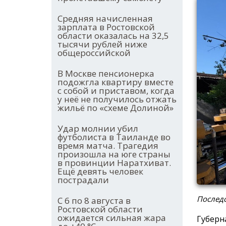
Средняя начисленная
зарплата в Ростовской
области оказалась на 32,5
тысячи рублей ниже
общероссийской
В Москве пенсионерка
подожгла квартиру вместе
с собой и приставом, когда
у неё не получилось отжать
жильё по «схеме Долиной»
Удар молнии убил
футболиста в Таиланде во
время матча. Трагедия
произошла на юге страны
в провинции Наратхиват.
Ещё девять человек
пострадали
Последс
С 6 по 8 августа в
Ростовской области
ожидается сильная жара
Губерн