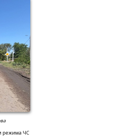
ова
и режима ЧС