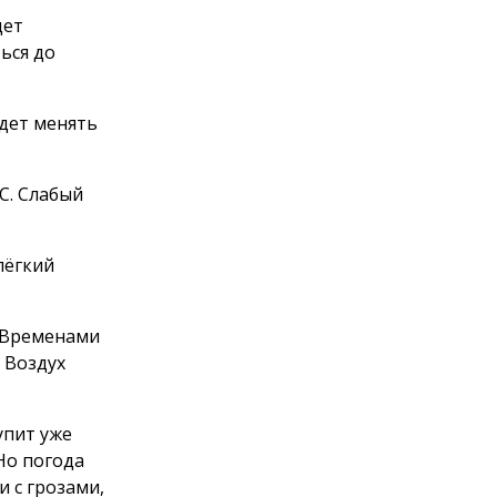
дет
ься до
удет менять
С. Слабый
лёгкий
. Временами
 Воздух
упит уже
 Но погода
 с грозами,