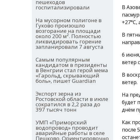
пешеходов
В Азов
госпитализировали
пасмур
На мусорном полигоне в
+27°С, 
Гуково произошло
возгорание на площади
В пятн
около 200 м². Полностью
ликвидировать горение
направ
запланировали 7 августа
6 июня
Самым популярным
ветер 
кандидатом в президенты
в Венгрии стал герой мема
В воскр
«Гарольд, скрывающий
боль», пишет Guardian
ветер.
Экспорт зерна из
На пре
Ростовской области в июле
будет 
сократился в 2,2 раза до
397 тысяч тонн
днём п
Как пр
УМП «Приморский
водопровод» проводит
после 
аварийные работы в селе
остане
Пешково. Ориентировочно