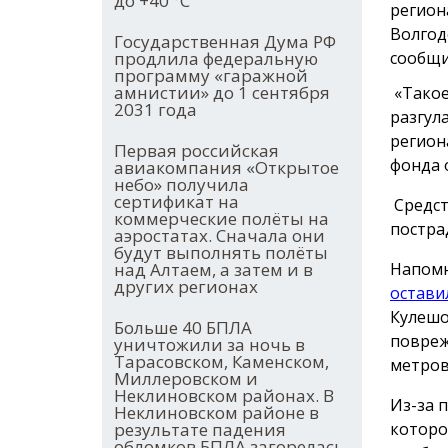
до +40 °С
регион
Волгод
Государственная Дума РФ
продлила федеральную
сообщи
программу «гаражной
амнистии» до 1 сентября
«Такое
2031 года
разгул
регион
Первая российская
фонда 
авиакомпания «Открытое
небо» получила
сертификат на
Средст
коммерческие полёты на
постра
аэростатах. Сначала они
будут выполнять полёты
над Алтаем, а затем и в
Напомн
других регионах
остави
Кулешо
Больше 40 БПЛА
повреж
уничтожили за ночь в
Тарасовском, Каменском,
метров
Миллеровском и
Неклиновском районах. В
Из-за 
Неклиновском районе в
результате падения
которо
обломков БПЛА загорелась