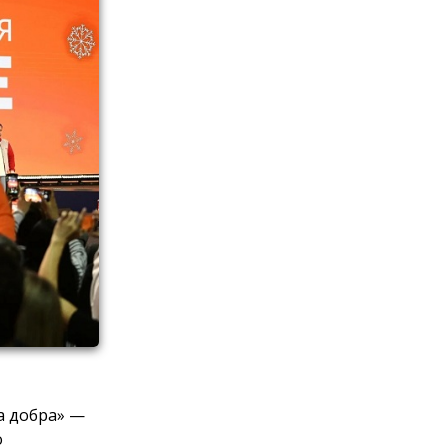
а добра» —
о