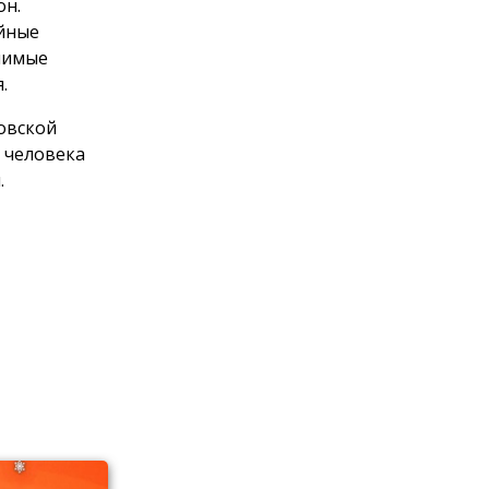
он.
ийные
чимые
.
овской
 человека
.