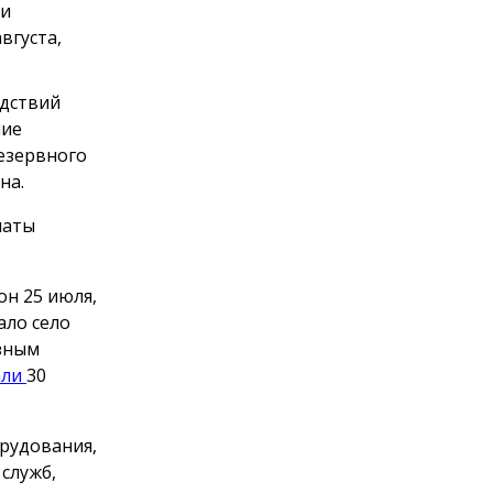
 и
вгуста,
едствий
ние
езервного
на.
латы
он 25 июля,
ало село
ёзным
али
30
орудования,
служб,