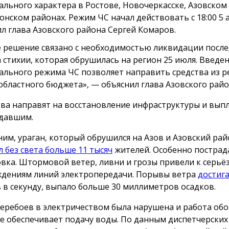
ального характера в Ростове, Новочеркасске, Азовском
онском районах. Режим ЧС начал действовать с 18:00 5 а
л глава Азовского района Сергей Комаров.
 решение связано с необходимостью ликвидации посл
а стихии, которая обрушилась на регион 25 июля. Введе
ального режима ЧС позволяет направить средства из р
областного бюджета», — объяснил глава Азовского райо
ва направят на восстановление инфраструктуры и вып
давшим.
им, ураган, который обрушился на Азов и Азовский рай
л без света больше 11 тысяч
жителей. Особенно пострад
вка. Штормовой ветер, ливни и грозы привели к серь
дениям линий электропередачи. Порывы ветра
достиг
 в секунду, выпало больше 30 миллиметров осадков.
перебоев в электричеством была нарушена и работа об
е обеспечивает подачу воды. По данным диспетчерских 