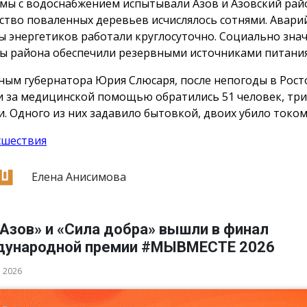
мы с водоснабжением испытывали Азов и Азовский рай
ство поваленных деревьев исчислялось сотнями. Авар
ы энергетиков работали круглосуточно. Социально зна
ы района обеспечили резервными источниками питания
ным губернатора Юрия Слюсаря, после непогоды в Рост
и за медицинской помощью обратились 51 человек, три
и. Одного из них задавило бытовкой, двоих убило током
сшествия
Елена Анисимова
Азов» и «Сила добра» вышли в финал
ународной премии #МЫВМЕСТЕ 2026
а 2026