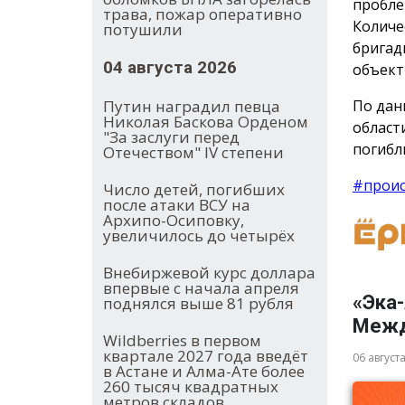
пробле
трава, пожар оперативно
Количе
потушили
бригад
04 августа 2026
объект
Путин наградил певца
По дан
Николая Баскова Орденом
област
"За заслуги перед
погибл
Отечеством" IV степени
#прои
Число детей, погибших
после атаки ВСУ на
Архипо-Осиповку,
увеличилось до четырёх
Внебиржевой курс доллара
впервые с начала апреля
«Эка-
поднялся выше 81 рубля
Межд
Wildberries в первом
квартале 2027 года введёт
06 август
в Астане и Алма-Ате более
260 тысяч квадратных
метров складов