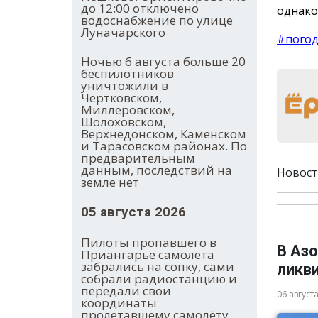
до 12:00 отключено
однако
водоснабжение по улице
Луначарского
#пого
Ночью 6 августа больше 20
беспилотников
уничтожили в
Чертковском,
Миллеровском,
Шолоховском,
Верхнедонском, Каменском
и Тарасовском районах. По
предварительным
данным, последствий на
Новост
земле нет
05 августа 2026
Пилоты пропавшего в
В Аз
Приангарье самолета
забрались на сопку, сами
ликв
собрали радиостанцию и
передали свои
06 август
координаты
пролетавшему самолёту