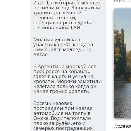
05 июня 
7 ДТП, в которых 7 человек
погибли и ещё 3 получили
травмы различной
степени тяжести,
сообщила пресс-служба
региональной ГАИ
Молния ударила в
участника СВО, когда за
ним гнался медведь на
Алтае
В Аргентине морской лев
пробрался на корабль,
залез в каюту и уснул на
кровати. Моряки заметили
нелегала только когда он
начал громко храпеть
Восемь человек
пострадали при наезде
автомобиля на толпу в
Омске. Водителю стало
плохо за рулём, его и
Подвесн
семерых пострадавших