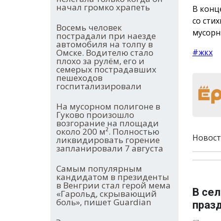
начал громко храпеть
В конц
со сти
Восемь человек
мусорн
пострадали при наезде
автомобиля на толпу в
Омске. Водителю стало
#жкх
плохо за рулём, его и
семерых пострадавших
пешеходов
госпитализировали
На мусорном полигоне в
Гуково произошло
возгорание на площади
около 200 м². Полностью
Новост
ликвидировать горение
запланировали 7 августа
Самым популярным
кандидатом в президенты
в Венгрии стал герой мема
В се
«Гарольд, скрывающий
боль», пишет Guardian
праз