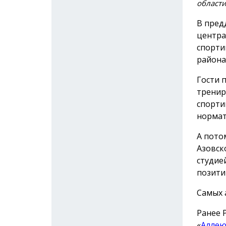
област
В пред
центра
спорти
района
Гости 
тренир
спорти
нормат
А пото
Азовск
студие
позити
Самых 
Ранее 
«
Аллею