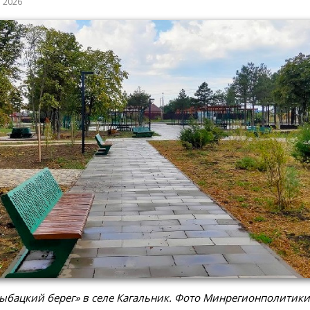
а 2026
ыбацкий берег» в селе Кагальник. Фото Минрегионполитики