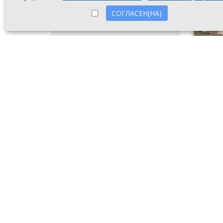
СОГЛАСЕН(НА)
Сломанн
8 авгу
послед
сообщи
к боль
Также 
Привок