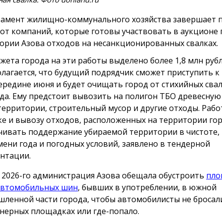
амент жилищно-коммунального хозяйства завершает 
 от компаний, которые готовы участвовать в аукционе 
ории Азова отходов на несанкционированных свалках.
жета города на эти работы выделено более 1,8 млн рубл
лагается, что будущий подрядчик сможет приступить к
середине июня и будет очищать город от стихийных сва
ода. Ему предстоит вывозить на полигон ТБО древесную
 территории, строительный мусор и другие отходы. Рабо
ке и вывозу отходов, расположенных на территории го
чивать поддержание убираемой территории в чистоте,
мени года и погодных условий, заявлено в тендерной
нтации.
 2026-го администрация Азова обещала обустроить
пло
автомобильных шин
, бывших в употреблении, в южной
ленной части города, чтобы автомобилисты не бросали
нерных площадках или где-попало.