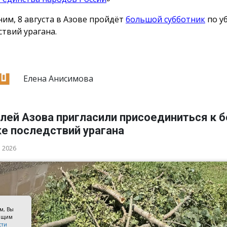
им, 8 августа в Азове пройдёт
большой субботник
по у
ствий урагана.
Елена Анисимова
лей Азова пригласили присоединиться к 
ке последствий урагана
а 2026
ом, Вы
оящим
сти