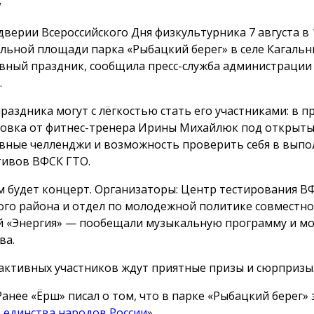
и
дверии Всероссийского Дня физкультурника 7 августа в 1
льной площади парка «Рыбацкий берег» в селе Кагальн
вный праздник, сообщила пресс-служба администрации
.
праздника могут с лёгкостью стать его участниками: в 
овка от фитнес-тренера Ирины Михайлюк под открыты
вные челленджи и возможность проверить себя в вып
ивов ВФСК ГТО.
м будет концерт. Организаторы: Центр тестирования В
ого района и отдел по молодежной политике совместно 
й «Энергия» — пообещали музыкальную программу и м
ва.
активных участников ждут приятные призы и сюрпризы
Ранее «Ёрш» писал о том, что в парке «Рыбацкий берег»
 единства народов России
»