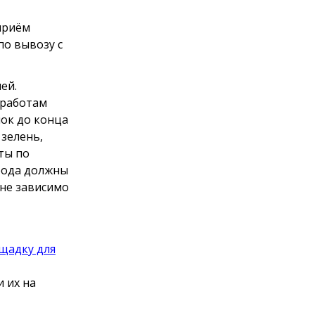
приём
по вывозу с
ей.
 работам
лок до конца
 зелень,
ты по
рода должны
 не зависимо
щадку для
 их на