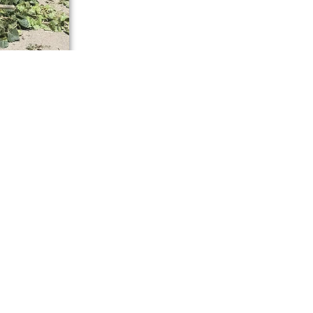
нению
ю порядка,
соединиться
ляж.
е по улице
ава города.