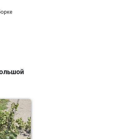
борке
большой