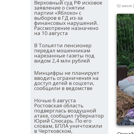
Верховный суд РФ исковое
02 июня 
заявление о снятии
партии «Яблоко» с
выборов в ГД из-за
финансовых нарушений.
Рассмотрение назначено
на 10 августа
В Тольятти пенсионер
передал мошенникам
нарезанные газеты под
видом 2,4 млн рублей
Минцифры не планирует
вводить ограничения на
доступ детей в соцсети,
сообщили в ведомстве
Ночью 6 августа
Ростовская область
подверглась воздушной
атаке, сообщил губернатор
Юрий Слюсарь. По его
словам, БПЛА уничтожили
в Чертковском,
Стихийн