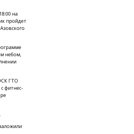
8:00 на
ик пройдет
 Азовского
программе
м небом,
олнении
ФСК ГТО
с фитнес-
оре
.
 заложили