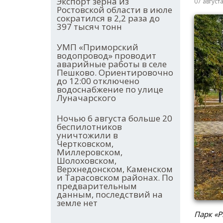
Экспорт зерна из
07 август
Ростовской области в июле
сократился в 2,2 раза до
397 тысяч тонн
УМП «Приморский
водопровод» проводит
аварийные работы в селе
Пешково. Ориентировочно
до 12:00 отключено
водоснабжение по улице
Луначарского
Ночью 6 августа больше 20
беспилотников
уничтожили в
Чертковском,
Миллеровском,
Шолоховском,
Верхнедонском, Каменском
и Тарасовском районах. По
предварительным
данным, последствий на
земле нет
Парк «Р