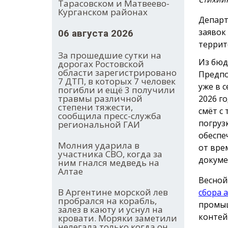
Тарасовском и Матвеево-
Курганском районах
Департ
заявок
06 августа 2026
террит
За прошедшие сутки на
Из бюд
дорогах Ростовской
области зарегистрировано
Предпо
7 ДТП, в которых 7 человек
уже в 
погибли и ещё 3 получили
травмы различной
2026 г
степени тяжести,
смёт с
сообщила пресс-служба
погруз
региональной ГАИ
обеспе
Молния ударила в
от вре
участника СВО, когда за
докуме
ним гнался медведь на
Алтае
Весной
В Аргентине морской лев
сбора 
пробрался на корабль,
промыш
залез в каюту и уснул на
контей
кровати. Моряки заметили
нелегала только когда он