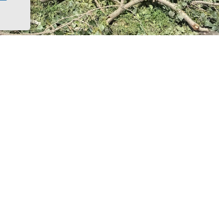
ые ветки. Фото канала Сергея Комарова
ста в Азове пройдёт общеобластной субботник по устра
ствий недавней непогоды, а также сезонному наведени
л глава города Иван Головнёв и призвал горожан при
шой уборке, одной из точек которой станет городской п
участники Дня чистоты будут наводить порядок в сквер
зальной и на других городских территориях, отметил гл