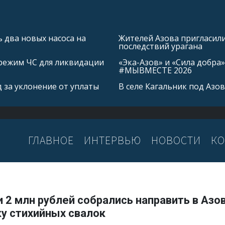
 два новых насоса на
Жителей Азова пригласил
последствий урагана
режим ЧС для ликвидации
«Эка-Азов» и «Сила добр
#МЫВМЕСТЕ 2026
 за уклонение от уплаты
В селе Кагальник под Аз
ГЛАВНОЕ
ИНТЕРВЬЮ
НОВОСТИ
КО
 2 млн рублей собрались направить в Азо
ку стихийных свалок