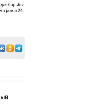
 для борьбы
етров и 24
ный