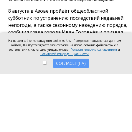
8 августа в Азове пройдёт общеобластной
субботник по устранению последствий недавней
непогоды, а также сезонному наведению порядка,
сообщил глава города Иван Головнёв и призвал
горожан присоединиться к большой уборке, одной
На нашем сайте используются cookie-файлы. Продолжая пользоваться данным
сайтом, Вы подтверждаете свое согласие на использование файлов cookie в
из точек которой станет городской пляж.
соответствии с настоящим уведомлением,
Пользовательским соглашением
и
Политикой конфиденциальности
Также участники Дня чистоты будут наводить
СОГЛАСЕН(НА)
порядок в сквере по улице Привокзальной и на
других городских территориях, отметил глава
города.
«Внести свой вклад в общее дело может каждый
неравнодушный азовчанин. Вы можете принять
участие в благоустройстве своих дворовых
территорий или городских общественных
пространств, например, присоединиться к
субботнику на пляже» — обратился к жителям