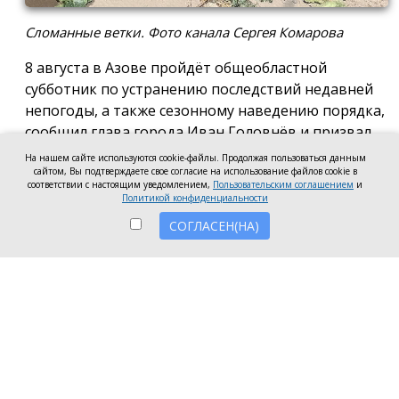
Сломанные ветки. Фото канала Сергея Комарова
8 августа в Азове пройдёт общеобластной
субботник по устранению последствий недавней
непогоды, а также сезонному наведению порядка,
сообщил глава города Иван Головнёв и призвал
горожан присоединиться к большой уборке, одной
На нашем сайте используются cookie-файлы. Продолжая пользоваться данным
сайтом, Вы подтверждаете свое согласие на использование файлов cookie в
из точек которой станет городской пляж.
соответствии с настоящим уведомлением,
Пользовательским соглашением
и
Политикой конфиденциальности
Также участники Дня чистоты будут наводить
СОГЛАСЕН(НА)
порядок в сквере по улице Привокзальной и на
других городских территориях, отметил глава
города.
«Внести свой вклад в общее дело может каждый
неравнодушный азовчанин. Вы можете принять
участие в благоустройстве своих дворовых
территорий или городских общественных
пространств, например, присоединиться к