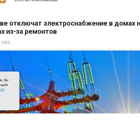
ове отключат электроснабжение в домах н
х из-за ремонтов
а 2026
ом, Вы
оящим
сти