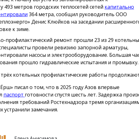
у 493 метров городских теплосетей сетей
капитально
онтировали
364 метра, сообщил руководитель ООО
еплоэнерго» Денис Клюйков на заседании расширенног
овке к зиме.
о-профилактический ремонт прошли 23 из 29 котельных
специалисты провели ревизию запорной арматуры,
нтировали насосы и электрооборудование. Большая ча
ования прошло гидравлические испытания и промывку.
 трёх котельных профилактические работы продолжаю
«Ёрш» писал о том, что в 2025 году Азов впервые
ил
паспорт
готовности спустя шесть лет. Задержка произ
лнения требований Ростехнадзора тремя организациям
х устранили замечания.
Елена Анисимова