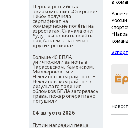
в кома
Первая российская
авиакомпания «Открытое
Ранее 
небо» получила
России
сертификат на
коммерческие полёты на
спортсм
аэростатах. Сначала они
«Накра
будут выполнять полёты
над Алтаем, а затем и в
команд
других регионах
#спорт
Больше 40 БПЛА
уничтожили за ночь в
Тарасовском, Каменском,
Миллеровском и
Неклиновском районах. В
Неклиновском районе в
результате падения
обломков БПЛА загорелась
трава, пожар оперативно
потушили
Новост
04 августа 2026
Путин наградил певца