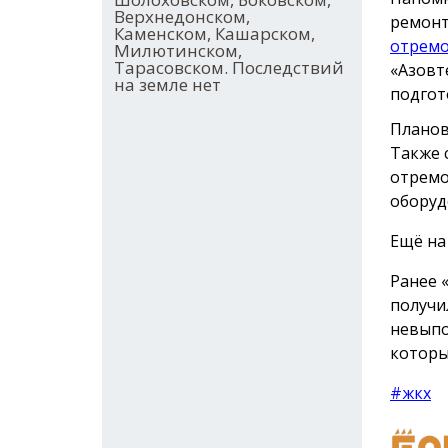
Верхнедонском,
ремонт
Каменском, Кашарском,
отрем
Милютинском,
Тарасовском. Последствий
«Азовт
на земле нет
подгот
Планов
Также 
отремо
оборуд
Ещё на
Ранее 
получ
невыпо
которы
#жкх