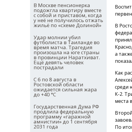
В Москве пенсионерка
Воспит
подожгла квартиру вместе
первен
с собой и приставом, когда
у неё не получилось отжать
жильё по «схеме Долиной»
В Рост
федера
Удар молнии убил
принял
футболиста в Таиланде во
Красно
время матча. Трагедия
произошла на юге страны
а такж
в провинции Наратхиват.
показа
Ещё девять человек
пострадали
Как ра
С 6 по 8 августа в
Алексе
Ростовской области
среди 
ожидается сильная жара
К-2. Тр
до +40 °С
места 
Государственная Дума РФ
продлила федеральную
Второй
программу «гаражной
завоев
амнистии» до 1 сентября
2031 года
По ито