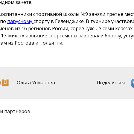
ндном зачёте.
воспитанники спортивной школы №9 заняли третье мест
 по
парусному
спорту в Геленджике. В турнире участвов
енов из 16 регионов России, соревнуясь в семи классах я
 17-микст» азовские спортсмены завоевали бронзу, уст
ам из Ростова и Тольятти.
Ольга Усманова
Поделиться:
и партнёров