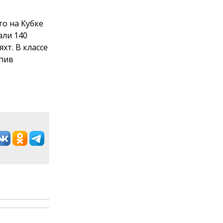
о на Кубке
али 140
хт. В классе
упив