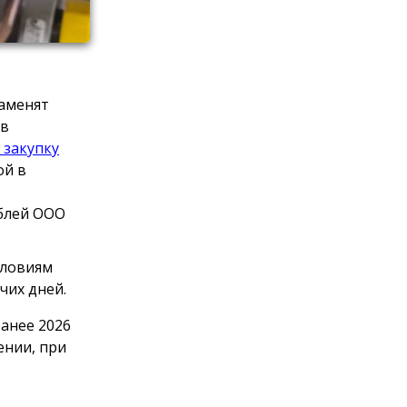
заменят
ов
 закупку
ой в
ублей ООО
словиям
чих дней.
анее 2026
ении, при