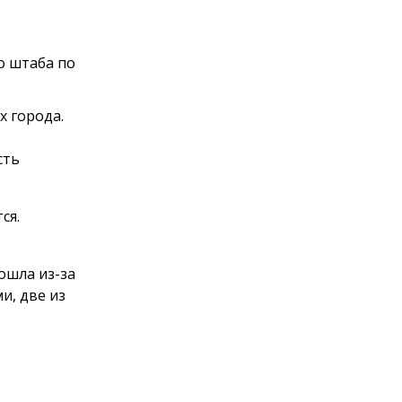
о штаба по
 города.
сть
тся.
ошла из-за
и, две из