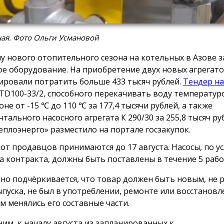
ая. Фото Ольги Усмановой
лу нового отопительного сезона на котельных в Азове 
ое оборудование. На приобретение двух новых агрегат
ировали потратить больше 433 тысяч рублей.
Тендер на
 TD100-33/2, способного перекачивать воду температур
не от -15 ℃ до 110 ℃ за 177,4 тысячи рублей, а также
нтального насосного агрегата К 290/30 за 255,8 тысяч р
еплоэнерго» разместило на портале госзакупок.
 от продавцов принимаются до 17 августа. Насосы, по у
а контракта, должны быть поставлены в течение 5 рабо
но подчёркивается, что товар должен быть новым, не р
ыпуска, не был в употреблении, ремонте или восстановл
м менялись его составные части.
им, к началу августа из запланированных к