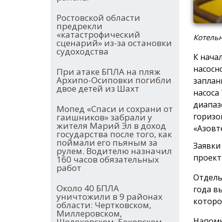
Ростовской области
предрекли
«катастрофический
Котельн
сценарий» из-за остановки
судоходства
К нача
насосн
При атаке БПЛА на пляж
Архипо-Осиповки погибли
заплан
двое детей из Шахт
насоса
диапазо
Мопед «Спаси и сохрани от
горизо
гаишников» забрали у
жителя Марий Эл в доход
«Азовт
государства после того, как
поймали его пьяным за
Заявки
рулем. Водителю назначил
проект
160 часов обязательных
работ
Отдель
Около 40 БПЛА
года в
уничтожили в 9 районах
которо
области: Чертковском,
Миллеровском,
Напомн
Шолоховском, Боковском,