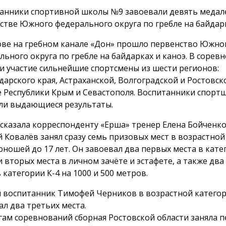
анники спортивной школы №9 завоевали девять медал
стве Южного федерального округа по гребле на байдарк
ове на гребном канале «Дон» прошло первенство Южно
льного округа по гребле на байдарках и каноэ. В сорев
и участие сильнейшие спортсмены из шести регионов:
дарского края, Астраханской, Волгоградской и Ростовск
е Республики Крым и Севастополя. Воспитанники спор
ли выдающиеся результаты.
ссказала корреспонденту «Ерша» тренер Елена Бойченко
й Ковалёв занял сразу семь призовых мест в возрастной
юношей до 17 лет. Он завоевал два первых места в катег
и вторых места в личном зачёте и эстафете, а также два
в категории К-4 на 1000 и
500 метров
.
 воспитанник Тимофей Черников в возрастной категор
ал два третьих места.
гам соревнований сборная Ростовской области заняла 