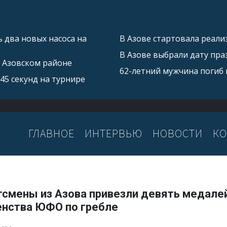
 два новых насоса на
В Азове стартовала реал
В Азове выбрали дату пра
в Азовском районе
62-летний мужчина погиб 
45 секунд на турнире
ГЛАВНОЕ
ИНТЕРВЬЮ
НОВОСТИ
КО
тсмены из Азова привезли девять медалей
енства ЮФО по гребле