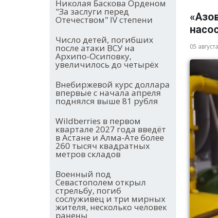
Николая Баскова Орденом
"За заслуги перед
«Азо
Отечеством" IV степени
насос
Число детей, погибших
05 август
после атаки ВСУ на
Архипо-Осиповку,
увеличилось до четырёх
Внебиржевой курс доллара
впервые с начала апреля
поднялся выше 81 рубля
Wildberries в первом
квартале 2027 года введёт
в Астане и Алма-Ате более
260 тысяч квадратных
метров складов
Военный под
Севастополем открыл
стрельбу, погиб
сослуживец и три мирных
жителя, несколько человек
ранены