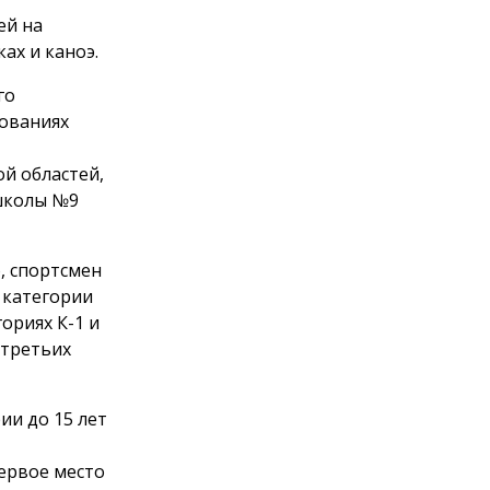
ей на
ах и каноэ.
го
нованиях
ой областей,
тшколы №9
, спортсмен
 категории
ориях К-1 и
 третьих
ии до 15 лет
первое место