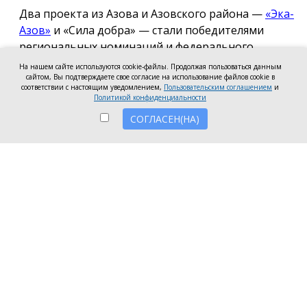
Два проекта из Азова и Азовского района —
«Эка-
Азов»
и «Сила добра» — стали победителями
региональных номинаций и федерального
полуфинала Международной премии #МЫВМЕСТЕ
На нашем сайте используются cookie-файлы. Продолжая пользоваться данным
сайтом, Вы подтверждаете свое согласие на использование файлов cookie в
2026.
соответствии с настоящим уведомлением,
Пользовательским соглашением
и
Политикой конфиденциальности
Проект общественной организации «Эка-Азов»
СОГЛАСЕН(НА)
одержал победу в региональном этапе в
номинации «Устойчивое будущее», получив
награды в двух категориях: «Личность» и «НКО и
проекты».
Напомним, в 2025 году проект «Эка-Азов»
«Донсбор» стал
лучшим
в Ростовской области по
итогам регионального этапа премии
#МЫВМЕСТЕ. Участие в проекте приняли 220 школ
и детских садов из 70 городов Ростовской области.
Проект АНО «Сила добра» стал победителем