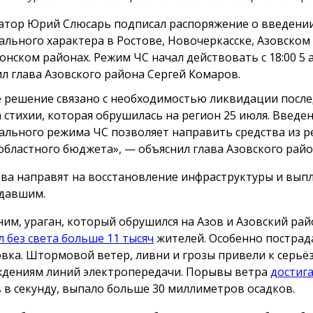
атор Юрий Слюсарь подписал распоряжение о введени
ального характера в Ростове, Новочеркасске, Азовском
онском районах. Режим ЧС начал действовать с 18:00 5 а
л глава Азовского района Сергей Комаров.
 решение связано с необходимостью ликвидации посл
а стихии, которая обрушилась на регион 25 июля. Введе
ального режима ЧС позволяет направить средства из р
областного бюджета», — объяснил глава Азовского райо
ва направят на восстановление инфраструктуры и вып
давшим.
им, ураган, который обрушился на Азов и Азовский рай
л без света больше 11 тысяч
жителей. Особенно пострад
вка. Штормовой ветер, ливни и грозы привели к серь
дениям линий электропередачи. Порывы ветра
достиг
 в секунду, выпало больше 30 миллиметров осадков.