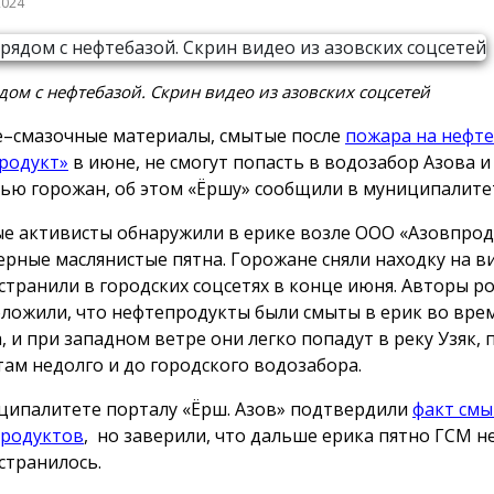
2024
дом с нефтебазой. Скрин видео из азовских соцсетей
–смазочные материалы, смытые после
пожара на нефте
родукт»
в июне, не смогут попасть в водозабор Азова 
ью горожан, об этом «Ёршу» сообщили в муниципалите
е активисты обнаружили в ерике возле ООО «Азовпрод
ерные маслянистые пятна. Горожане сняли находку на в
странили в городских соцсетях в конце июня. Авторы р
ложили, что нефтепродукты были смыты в ерик во вре
, и при западном ветре они легко попадут в реку Узяк,
 там недолго и до городского водозабора.
ципалитете порталу «Ёрш. Азов» подтвердили
факт смы
родуктов
, но заверили, что дальше ерика пятно ГСМ н
странилось.