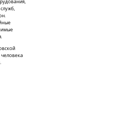
орудования,
служб,
он.
ийные
чимые
.
овской
 человека
.