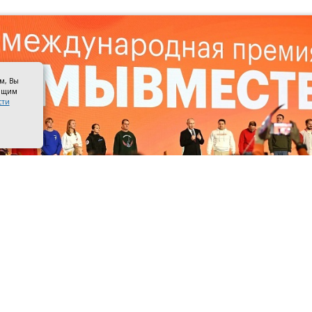
ом, Вы
оящим
сти
 #МЫВМЕСТЕ. Фото Кристины Кормилицыной / РИА Новости