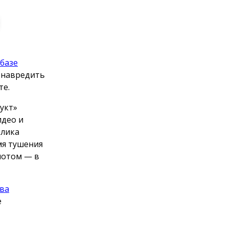
базе
и навредить
те.
укт»
идео и
олика
мя тушения
 потом — в
ва
е