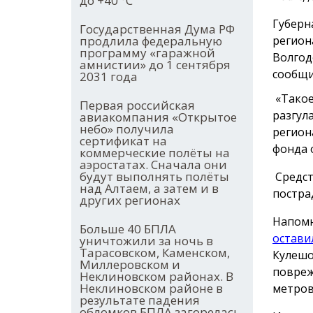
до +40 °С
Губерн
Государственная Дума РФ
регион
продлила федеральную
программу «гаражной
Волгод
амнистии» до 1 сентября
сообщи
2031 года
«Такое
Первая российская
разгул
авиакомпания «Открытое
небо» получила
регион
сертификат на
фонда 
коммерческие полёты на
аэростатах. Сначала они
будут выполнять полёты
Средст
над Алтаем, а затем и в
постра
других регионах
Напомн
Больше 40 БПЛА
остави
уничтожили за ночь в
Тарасовском, Каменском,
Кулешо
Миллеровском и
повреж
Неклиновском районах. В
Неклиновском районе в
метров
результате падения
обломков БПЛА загорелась