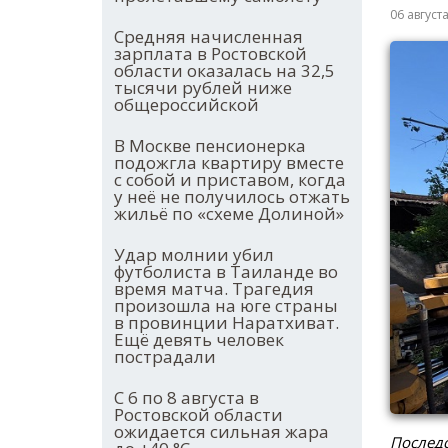
06 август
Средняя начисленная
зарплата в Ростовской
области оказалась на 32,5
тысячи рублей ниже
общероссийской
В Москве пенсионерка
подожгла квартиру вместе
с собой и приставом, когда
у неё не получилось отжать
жильё по «схеме Долиной»
Удар молнии убил
футболиста в Таиланде во
время матча. Трагедия
произошла на юге страны
в провинции Наратхиват.
Ещё девять человек
пострадали
С 6 по 8 августа в
Ростовской области
ожидается сильная жара
Последс