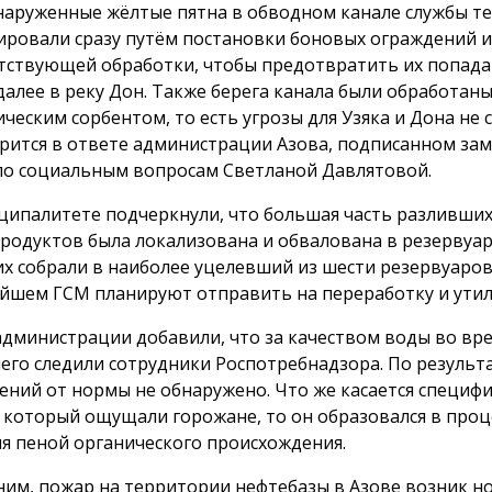
наруженные жёлтые пятна в обводном канале службы т
ировали сразу путём постановки боновых ограждений и
тствующей обработки, чтобы предотвратить их попада
 далее в реку Дон. Также берега канала были обработан
ическим сорбентом, то есть угрозы для Узяка и Дона не 
рится в ответе администрации Азова, подписанном за
по социальным вопросам Светланой Давлятовой.
ципалитете подчеркнули, что большая часть разливших
родуктов была локализована и обвалована в резервуар
их собрали в наиболее уцелевший из шести резервуаров
йшем ГСМ планируют отправить на переработку и ути
администрации добавили, что за качеством воды во вр
него следили сотрудники Роспотребнадзора. По результ
ений от нормы не обнаружено. Что же касается специф
, который ощущали горожане, то он образовался в проц
я пеной органического происхождения.
им, пожар на территории нефтебазы в Азове возник н