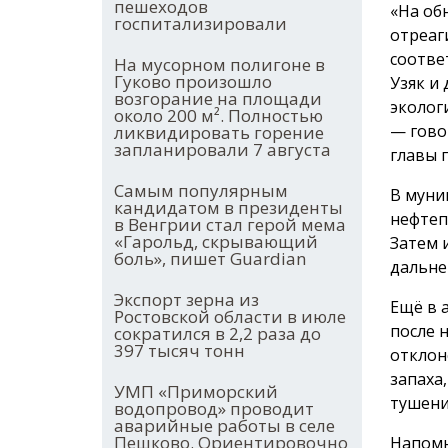
пешеходов
«На об
госпитализировали
отреаг
соотве
На мусорном полигоне в
Гуково произошло
Узяк и
возгорание на площади
эколог
около 200 м². Полностью
— гово
ликвидировать горение
запланировали 7 августа
главы 
Самым популярным
В муни
кандидатом в президенты
нефтеп
в Венгрии стал герой мема
«Гарольд, скрывающий
Затем 
боль», пишет Guardian
дальне
Экспорт зерна из
Ещё в 
Ростовской области в июле
после 
сократился в 2,2 раза до
397 тысяч тонн
отклон
запаха
УМП «Приморский
тушени
водопровод» проводит
аварийные работы в селе
Пешково. Ориентировочно
Напомн