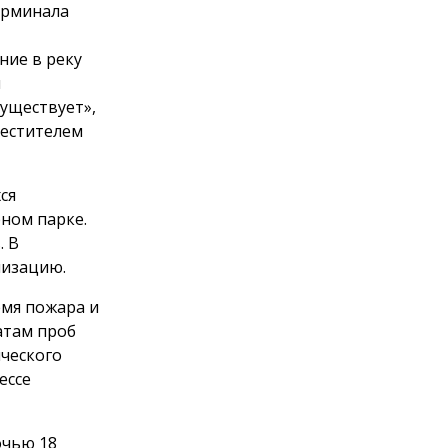
ерминала
ние в реку
ы
существует»,
местителем
ся
ном парке.
. В
лизацию.
емя пожара и
атам проб
ического
ессе
очью 18