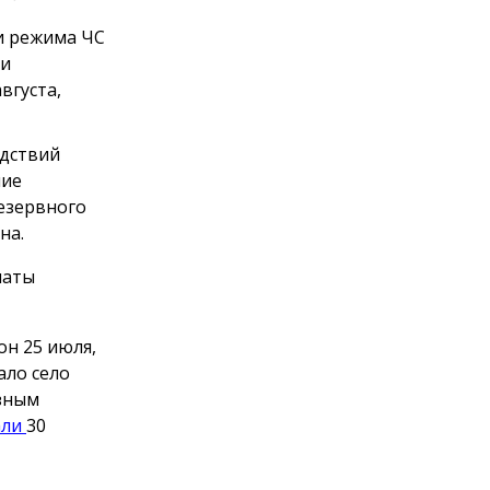
и режима ЧС
 и
вгуста,
едствий
ние
езервного
на.
латы
он 25 июля,
ало село
ёзным
али
30