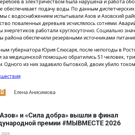
перебоев в электричеством была нарушена и работа об
е обеспечивает подачу воды. По данным диспетчерских 
мы с водоснабжением испытывали Азов и Азовский рай
ство поваленных деревьев исчислялось сотнями. Авар
ы энергетиков работали круглосуточно. Социально зна
ы района обеспечили резервными источниками питания
ным губернатора Юрия Слюсаря, после непогоды в Рост
и за медицинской помощью обратились 51 человек, три
и. Одного из них задавило бытовкой, двоих убило током
сшествия
Елена Анисимова
Азов» и «Сила добра» вышли в финал
ународной премии #МЫВМЕСТЕ 2026
а 2026