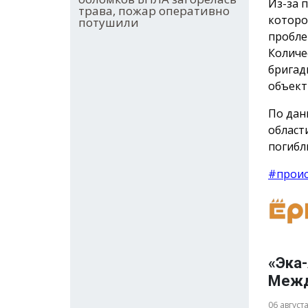
Из-за 
трава, пожар оперативно
которо
потушили
пробле
Количе
бригад
объект
По дан
област
погибл
#прои
«Эка-
Межд
06 август