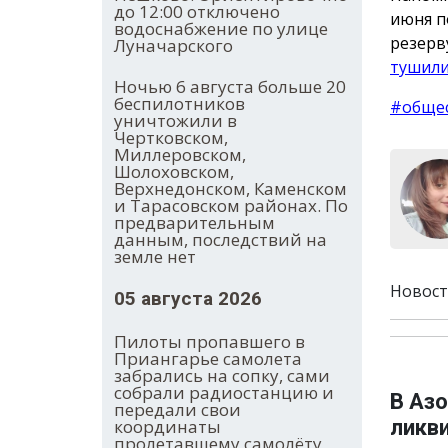
до 12:00 отключено
июня п
водоснабжение по улице
резерв
Луначарского
тушил
Ночью 6 августа больше 20
беспилотников
#обще
уничтожили в
Чертковском,
Миллеровском,
Шолоховском,
Верхнедонском, Каменском
и Тарасовском районах. По
предварительным
данным, последствий на
земле нет
Новост
05 августа 2026
Пилоты пропавшего в
Приангарье самолета
забрались на сопку, сами
собрали радиостанцию и
В Аз
передали свои
ликв
координаты
пролетавшему самолёту