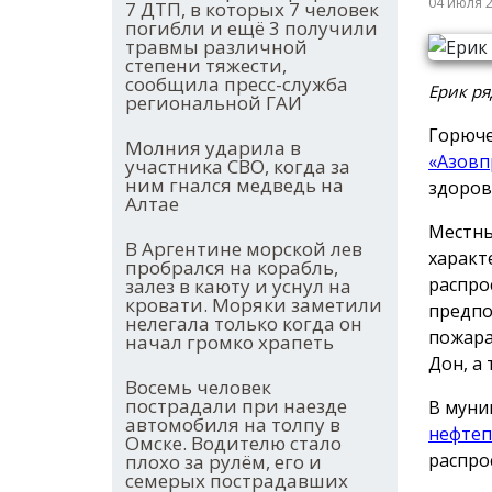
04 июля 
7 ДТП, в которых 7 человек
погибли и ещё 3 получили
травмы различной
степени тяжести,
сообщила пресс-служба
Ерик ря
региональной ГАИ
Горюче
Молния ударила в
«Азовп
участника СВО, когда за
ним гнался медведь на
здоров
Алтае
Местны
В Аргентине морской лев
характ
пробрался на корабль,
распро
залез в каюту и уснул на
кровати. Моряки заметили
предпо
нелегала только когда он
пожара
начал громко храпеть
Дон, а
Восемь человек
пострадали при наезде
В муни
автомобиля на толпу в
нефтеп
Омске. Водителю стало
распро
плохо за рулём, его и
семерых пострадавших