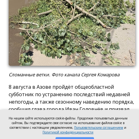
Сломанные ветки. Фото канала Сергея Комарова
8 августа в Азове пройдёт общеобластной
субботник по устранению последствий недавней
непогоды, а также сезонному наведению порядка,
сообщил глава города Иван Головнёв и призвал
горожан присоединиться к большой уборке, одной
На нашем сайте используются cookie-файлы. Продолжая пользоваться данным
сайтом, Вы подтверждаете свое согласие на использование файлов cookie в
из точек которой станет городской пляж.
соответствии с настоящим уведомлением,
Пользовательским соглашением
и
Политикой конфиденциальности
Также участники Дня чистоты будут наводить