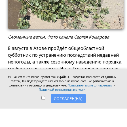
Сломанные ветки. Фото канала Сергея Комарова
8 августа в Азове пройдёт общеобластной
субботник по устранению последствий недавней
непогоды, а также сезонному наведению порядка,
сообщил глава города Иван Головнёв и призвал
горожан присоединиться к большой уборке, одной
На нашем сайте используются cookie-файлы. Продолжая пользоваться данным
сайтом, Вы подтверждаете свое согласие на использование файлов cookie в
из точек которой станет городской пляж.
соответствии с настоящим уведомлением,
Пользовательским соглашением
и
Политикой конфиденциальности
Также участники Дня чистоты будут наводить
СОГЛАСЕН(НА)
порядок в сквере по улице Привокзальной и на
других городских территориях, отметил глава
города.
«Внести свой вклад в общее дело может каждый