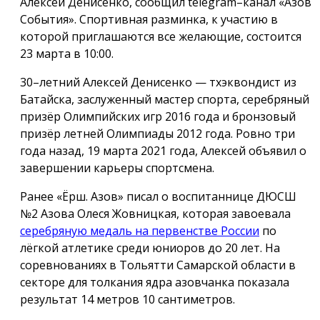
Алексей Денисенко, сообщил telegram–канал «Азов
События». Спортивная разминка, к участию в
которой приглашаются все желающие, состоится
23 марта в 10:00.
30–летний Алексей Денисенко — тхэквондист из
Батайска, заслуженный мастер спорта, серебряный
призёр Олимпийских игр 2016 года и бронзовый
призёр летней Олимпиады 2012 года. Ровно три
года назад, 19 марта 2021 года, Алексей объявил о
завершении карьеры спортсмена.
Ранее «Ёрш. Азов» писал о воспитаннице ДЮСШ
№2 Азова Олеся Жовницкая, которая завоевала
серебряную медаль на первенстве России
по
лёгкой атлетике среди юниоров до 20 лет. На
соревнованиях в Тольятти Самарской области в
секторе для толкания ядра азовчанка показала
результат
14 метров
10 сантиметров
.