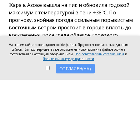
Жара в Азове вышла на пик и обновила годовой
максимум с температурой в тени +38°С. По
прогнозу, знойная погода с сильным порывистым
восточным ветром простоит в городе вплоть до
воскресенья, пока гряда облаков грозового
фронта не перекроет приток солнечного тепла и
На нашем сайте используются cookie-файлы. Продолжая пользоваться данным
столбики термометров медленно не поползут
сайтом, Вы подтверждаете свое согласие на использование файлов cookie в
соответствии с настоящим уведомлением,
Пользовательским соглашением
и
вниз.
Политикой конфиденциальности
СОГЛАСЕН(НА)
Днём 7 августа в Азове ожидается ясная погода,
температура воздуха +36…+38°С, ветер
восточный, сильный, порывы до 11 м/с. Ночью
+24…+26°С. Атмосферное давление в пределах
нормы.
В субботу, 8 августа, погода существенно не
изменится: днём по-прежнему будет +36…+38°С, а
восточный ветер будет дуть со порывами до 9 м/
сек. Ночью +23…+25°С.