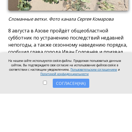
Сломанные ветки. Фото канала Сергея Комарова
8 августа в Азове пройдёт общеобластной
субботник по устранению последствий недавней
непогоды, а также сезонному наведению порядка,
сообщил глава города Иван Головнёв и призвал
горожан присоединиться к большой уборке, одной
На нашем сайте используются cookie-файлы. Продолжая пользоваться данным
из точек которой станет городской пляж.
сайтом, Вы подтверждаете свое согласие на использование файлов cookie в
соответствии с настоящим уведомлением,
Пользовательским соглашением
и
Политикой конфиденциальности
Также участники Дня чистоты будут наводить
порядок в сквере по улице Привокзальной и на
СОГЛАСЕН(НА)
других городских территориях, отметил глава
города.
«Внести свой вклад в общее дело может каждый
неравнодушный азовчанин. Вы можете принять
участие в благоустройстве своих дворовых
территорий или городских общественных