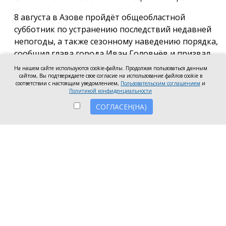
8 августа в Азове пройдёт общеобластной
субботник по устранению последствий недавней
непогоды, а также сезонному наведению порядка,
сообщил глава города Иван Головнёв и призвал
горожан присоединиться к большой уборке, одной
На нашем сайте используются cookie-файлы. Продолжая пользоваться данным
сайтом, Вы подтверждаете свое согласие на использование файлов cookie в
из точек которой станет городской пляж.
соответствии с настоящим уведомлением,
Пользовательским соглашением
и
Политикой конфиденциальности
Также участники Дня чистоты будут наводить
СОГЛАСЕН(НА)
порядок в сквере по улице Привокзальной и на
других городских территориях, отметил глава
города.
«Внести свой вклад в общее дело может каждый
неравнодушный азовчанин. Вы можете принять
участие в благоустройстве своих дворовых
территорий или городских общественных
пространств, например, присоединиться к
субботнику на пляже» — обратился к жителям
Азова глава города.