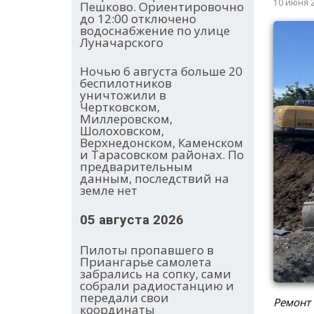
10 июня 
Пешково. Ориентировочно
до 12:00 отключено
водоснабжение по улице
Луначарского
Ночью 6 августа больше 20
беспилотников
уничтожили в
Чертковском,
Миллеровском,
Шолоховском,
Верхнедонском, Каменском
и Тарасовском районах. По
предварительным
данным, последствий на
земле нет
05 августа 2026
Пилоты пропавшего в
Приангарье самолета
забрались на сопку, сами
собрали радиостанцию и
передали свои
Ремонт 
координаты