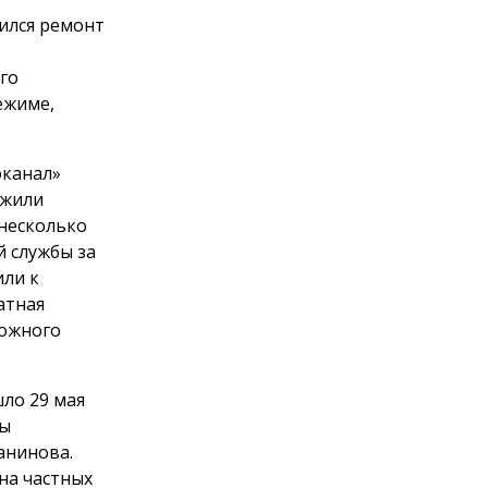
ился ремонт
го
ежиме,
оканал»
ужили
 несколько
й службы за
или к
атная
рожного
ло 29 мая
лы
анинова.
на частных