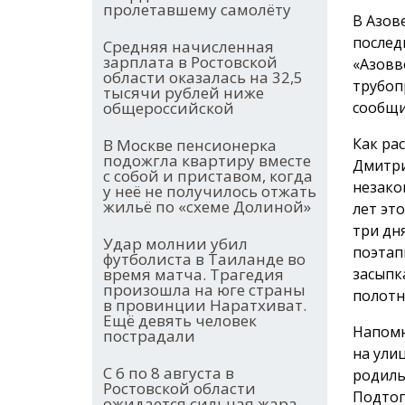
пролетавшему самолёту
В Азов
послед
Средняя начисленная
зарплата в Ростовской
«Азовв
области оказалась на 32,5
трубоп
тысячи рублей ниже
общероссийской
сообщи
Как ра
В Москве пенсионерка
подожгла квартиру вместе
Дмитри
с собой и приставом, когда
незако
у неё не получилось отжать
жильё по «схеме Долиной»
лет эт
три дн
Удар молнии убил
поэтап
футболиста в Таиланде во
время матча. Трагедия
засыпк
произошла на юге страны
полотн
в провинции Наратхиват.
Ещё девять человек
Напом
пострадали
на ули
С 6 по 8 августа в
родиль
Ростовской области
Подтоп
ожидается сильная жара