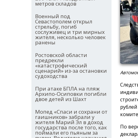
метров складов
Военный под
Севастополем открыл
стрельбу, погиб
сослуживец и три мирных
жителя, несколько человек
ранены
Ростовской области
предрекли
«катастрофический
сценарий» из-за остановки
Автомоб
судоходства
Следст
При атаке БПЛА на пляж
индиви
Архипо-Осиповки погибли
двое детей из Шахт
строит
рублей
Мопед «Спаси и сохрани от
комите
гаишников» забрали у
жителя Марий Эл в доход
По вер
государства после того, как
поймали его пьяным за
деклар
рулем. Водителю назначил