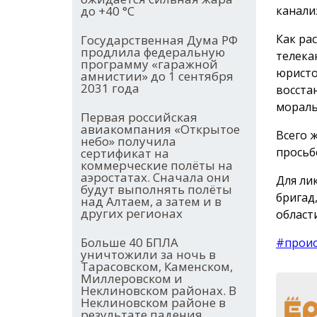
до +40 °С
канали
Как ра
Государственная Дума РФ
продлила федеральную
телека
программу «гаражной
юристо
амнистии» до 1 сентября
2031 года
восста
мораль
Первая российская
авиакомпания «Открытое
Всего 
небо» получила
просьб
сертификат на
коммерческие полёты на
аэростатах. Сначала они
Для ли
будут выполнять полёты
бригад
над Алтаем, а затем и в
других регионах
област
Больше 40 БПЛА
#прои
уничтожили за ночь в
Тарасовском, Каменском,
Миллеровском и
Неклиновском районах. В
Неклиновском районе в
результате падения