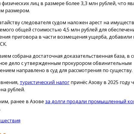
 физических лиц в размере более 3,3 млн рублей, что яв
м размером.
атайству следователя судом наложен арест на имущест
емого общей стоимостью 4,5 млн рублей для обеспечен
ения приговора в части возмещения ущерба, добавили в
СК.
вием собрана достаточная доказательственная база, в с
ное дело с утвержденным прокурором обвинительным
ением направлено в суд для рассмотрения по существу.
авнения,
туристический налог
принёс Азову в 2025 году 
на рублей.
им, ранее в Азове
за долги продали промышленный ко
.
сшествия