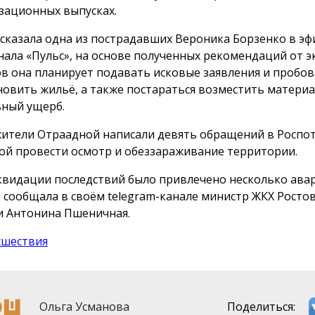
зационных выпусках.
ссказала одна из пострадавших Вероника Борзенко в эф
нала «Пульс», на основе полученных рекомендаций от э
в она планирует подавать исковые заявления и пробо
новить жильё, а также постараться возместить матери
ный ущерб.
жители Отраадной написали девять обращений в Роспо
ой провести осмотр и обеззараживание территории.
квидации последствий было привлечено несколько ава
, сообщала в своём telegram-канале министр ЖКХ Росто
и Антонина Пшеничная.
сшествия
Ольга Усманова
Поделиться: