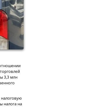
 отношении
 торговлей
ы 3,3 млн
венного
в налоговую
ы налога на