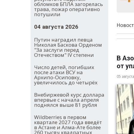
обломков БПЛА загорелась
трава, пожар оперативно
потушили
Новост
04 августа 2026
Путин наградил певца
Николая Баскова Орденом
"За заслуги перед
Отечеством" IV степени
В Азо
от у
Число детей, погибших
после атаки ВСУ на
05 август
Архипо-Осиповку,
увеличилось до четырёх
Внебиржевой курс доллара
впервые с начала апреля
поднялся выше 81 рубля
Wildberries в первом
квартале 2027 года введёт
в Астане и Алма-Ате более
260 тысяч квадратных