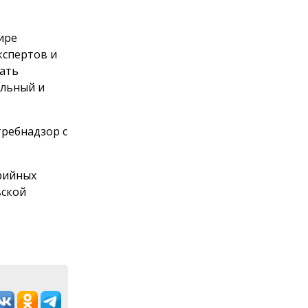
ире
кспертов и
вать
альный и
требнадзор с
рийных
вской