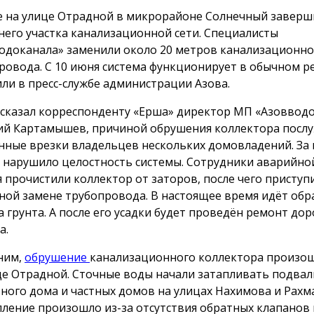
е на улице Отрадной в микрорайоне Солнечный заверш
него участка канализационной сети. Специалисты
одоканала» заменили около 20 метров канализационно
ровода. С 10 июня система функционирует в обычном р
ли в пресс-службе администрации Азова.
ссказал корреспонденту «Ерша» директор МП «Азоввод
й Картамышев, причиной обрушения коллектора посл
нные врезки владельцев нескольких домовладений. За
о нарушило целостность системы. Сотрудники аварийно
я прочистили коллектор от заторов, после чего приступ
ной замене трубопровода. В настоящее время идёт обр
а грунта. А после его усадки будет проведён ремонт до
а.
ним,
обрушение
канализационного коллектора произош
це Отрадной. Сточные воды начали затапливать подва
ного дома и частных домов на улицах Нахимова и Рахм
ление произошло из-за отсутствия обратных клапанов 