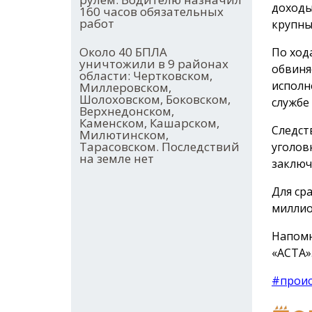
доходы
160 часов обязательных
работ
крупны
Около 40 БПЛА
По ход
уничтожили в 9 районах
обвиня
области: Чертковском,
исполн
Миллеровском,
Шолоховском, Боковском,
службе 
Верхнедонском,
Каменском, Кашарском,
Следст
Милютинском,
Тарасовском. Последствий
уголов
на земле нет
заключ
Для ср
миллио
Напомн
«АСТА»
#прои