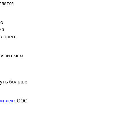
ляется
во
ия
 пресс-
вязи с чем
чуть больше
мплекс
ООО