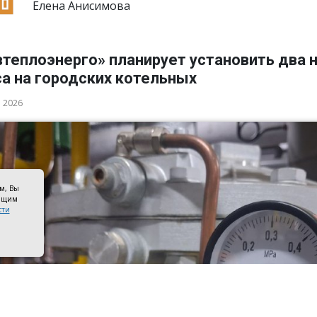
Елена Анисимова
втеплоэнерго» планирует установить два 
а на городских котельных
а 2026
ом, Вы
оящим
сти