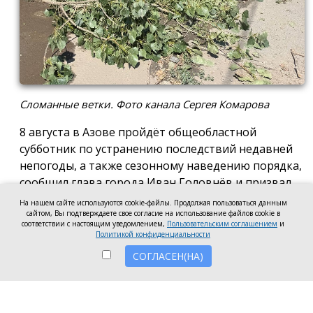
Сломанные ветки. Фото канала Сергея Комарова
8 августа в Азове пройдёт общеобластной
субботник по устранению последствий недавней
непогоды, а также сезонному наведению порядка,
сообщил глава города Иван Головнёв и призвал
горожан присоединиться к большой уборке, одной
На нашем сайте используются cookie-файлы. Продолжая пользоваться данным
сайтом, Вы подтверждаете свое согласие на использование файлов cookie в
из точек которой станет городской пляж.
соответствии с настоящим уведомлением,
Пользовательским соглашением
и
Политикой конфиденциальности
Также участники Дня чистоты будут наводить
СОГЛАСЕН(НА)
порядок в сквере по улице Привокзальной и на
других городских территориях, отметил глава
города.