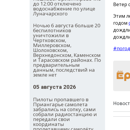
до 12:00 отключено
Ветер 
водоснабжение по улице
Луначарского
Этим л
годом
Ночью 6 августа больше 20
дождли
беспилотников
уничтожили в
дождли
Чертковском,
Миллеровском,
#пого
Шолоховском,
Верхнедонском, Каменском
и Тарасовском районах. По
предварительным
данным, последствий на
земле нет
05 августа 2026
Пилоты пропавшего в
Новост
Приангарье самолета
забрались на сопку, сами
собрали радиостанцию и
передали свои
координаты
пролетавшему самолёту