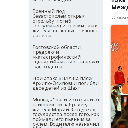
Межд
Военный под
Севастополем открыл
06 август
стрельбу, погиб
сослуживец и три мирных
жителя, несколько человек
ранены
Ростовской области
предрекли
«катастрофический
сценарий» из-за остановки
судоходства
При атаке БПЛА на пляж
Архипо-Осиповки погибли
двое детей из Шахт
Мопед «Спаси и сохрани от
гаишников» забрали у
жителя Марий Эл в доход
государства после того, как
поймали его пьяным за
рулем. Водителю назначил