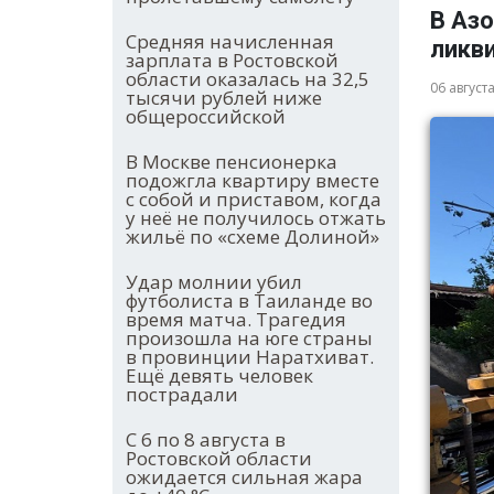
В Аз
Средняя начисленная
ликв
зарплата в Ростовской
области оказалась на 32,5
06 август
тысячи рублей ниже
общероссийской
В Москве пенсионерка
подожгла квартиру вместе
с собой и приставом, когда
у неё не получилось отжать
жильё по «схеме Долиной»
Удар молнии убил
футболиста в Таиланде во
время матча. Трагедия
произошла на юге страны
в провинции Наратхиват.
Ещё девять человек
пострадали
С 6 по 8 августа в
Ростовской области
ожидается сильная жара