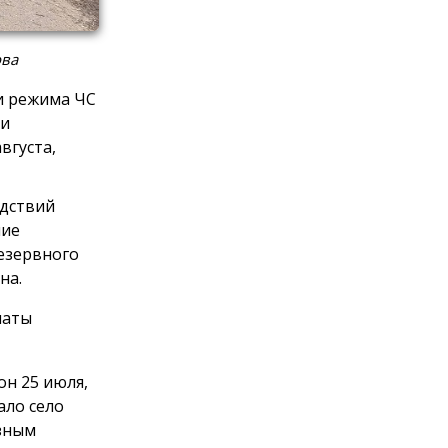
ова
и режима ЧС
 и
вгуста,
едствий
ние
езервного
на.
латы
он 25 июля,
ало село
ёзным