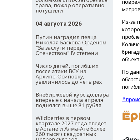
повреж
трава, пожар оперативно
метров
потушили
Из-за 
04 августа 2026
которо
Путин наградил певца
пробле
Николая Баскова Орденом
Количе
"За заслуги перед
бригад
Отечеством" IV степени
объект
Число детей, погибших
после атаки ВСУ на
По дан
Архипо-Осиповку,
област
увеличилось до четырёх
погибл
Внебиржевой курс доллара
#прои
впервые с начала апреля
поднялся выше 81 рубля
Wildberries в первом
квартале 2027 года введёт
в Астане и Алма-Ате более
260 тысяч квадратных
метров складов
«Эка-