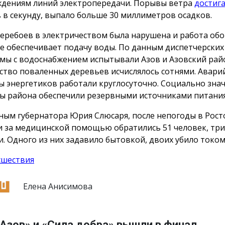
дениям линий электропередачи. Порывы ветра
достиг
 в секунду, выпало больше 30 миллиметров осадков.
перебоев в электричеством была нарушена и работа об
е обеспечивает подачу воды. По данным диспетчерских 
мы с водоснабжением испытывали Азов и Азовский рай
ство поваленных деревьев исчислялось сотнями. Авар
ы энергетиков работали круглосуточно. Социально зна
ы района обеспечили резервными источниками питания
ным губернатора Юрия Слюсаря, после непогоды в Рост
и за медицинской помощью обратились 51 человек, три
и. Одного из них задавило бытовкой, двоих убило током
сшествия
Елена Анисимова
Азов» и «Сила добра» вышли в финал