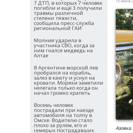
15 июня 
7 ДТП, в которых 7 человек
погибли и ещё 3 получили
травмы различной
степени тяжести,
сообщила пресс-служба
региональной ГАИ
Молния ударила в
участника СВО, когда за
ним гнался медведь на
Алтае
В Аргентине морской лев
пробрался на корабль,
залез в каюту и уснул на
кровати. Моряки заметили
нелегала только когда он
начал громко храпеть
Восемь человек
пострадали при наезде
автомобиля на толпу в
Омске. Водителю стало
плохо за рулём, его и
Азовка.
семерых пострадавших