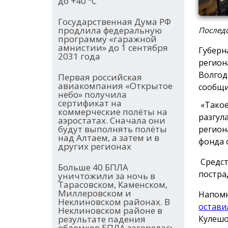
до +40 °С
Государственная Дума РФ
продлила федеральную
Последс
программу «гаражной
амнистии» до 1 сентября
Губерн
2031 года
регион
Волгод
Первая российская
авиакомпания «Открытое
сообщи
небо» получила
сертификат на
«Такое
коммерческие полёты на
разгул
аэростатах. Сначала они
будут выполнять полёты
регион
над Алтаем, а затем и в
фонда 
других регионах
Средст
Больше 40 БПЛА
постра
уничтожили за ночь в
Тарасовском, Каменском,
Миллеровском и
Напомн
Неклиновском районах. В
остави
Неклиновском районе в
результате падения
Кулешо
обломков БПЛА загорелась