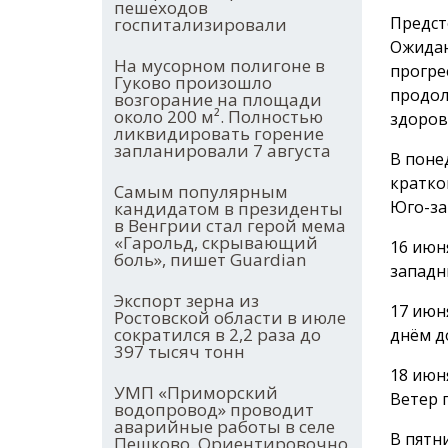
пешеходов
Предст
госпитализировали
Ожидаю
На мусорном полигоне в
прогре
Гуково произошло
продол
возгорание на площади
около 200 м². Полностью
здоров
ликвидировать горение
запланировали 7 августа
В поне
кратко
Самым популярным
Юго-за
кандидатом в президенты
в Венгрии стал герой мема
«Гарольд, скрывающий
16 июн
боль», пишет Guardian
западн
Экспорт зерна из
17 июн
Ростовской области в июле
сократился в 2,2 раза до
днём д
397 тысяч тонн
18 июн
УМП «Приморский
Ветер 
водопровод» проводит
аварийные работы в селе
В пятн
Пешково. Ориентировочно