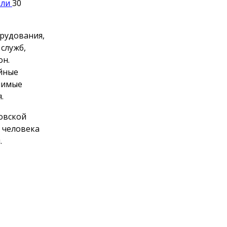
али
30
орудования,
служб,
он.
ийные
чимые
.
овской
 человека
.