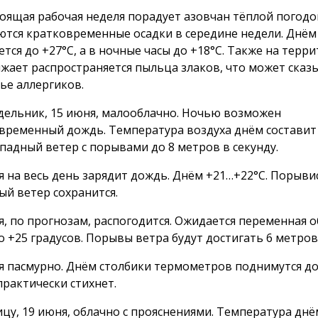
оящая рабочая неделя порадует азовчан тёплой погодо
тся кратковременные осадки в середине недели. Днём
ется до +27°С, а в ночные часы до +18°С. Также на терр
жает распространяется пыльца злаков, что может сказ
ье аллергиков.
дельник, 15 июня, малооблачно. Ночью возможен
временный дождь. Температура воздуха днём составит
падный ветер с порывами до
8 метров
в секунду.
я на весь день зарядит дождь. Днём +21…+22°С. Порыв
ый ветер сохранится.
я, по прогнозам, распогодится. Ожидается переменная о
о +25 градусов. Порывы ветра будут достигать
6 метров
я пасмурно. Днём столбики термометров поднимутся до
практически стихнет.
ицу, 19 июня, облачно с прояснениями. Температура днё