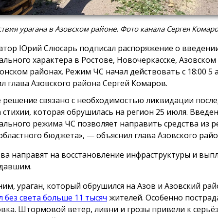
твия урагана в Азовском районе. Фото канала Сергея Комар
атор Юрий Слюсарь подписал распоряжение о введени
ального характера в Ростове, Новочеркасске, Азовском
онском районах. Режим ЧС начал действовать с 18:00 5 а
л глава Азовского района Сергей Комаров.
 решение связано с необходимостью ликвидации посл
а стихии, которая обрушилась на регион 25 июля. Введе
ального режима ЧС позволяет направить средства из р
областного бюджета», — объяснил глава Азовского райо
ва направят на восстановление инфраструктуры и вып
давшим.
им, ураган, который обрушился на Азов и Азовский рай
л без света больше 11 тысяч
жителей. Особенно пострад
вка. Штормовой ветер, ливни и грозы привели к серь