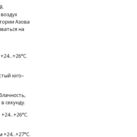
й.
 воздух
итории Азова
ываться на
 +24…+26°С.
истый юго–
блачность,
в секунду.
 +24…+26°С.
м +24…+27°С.