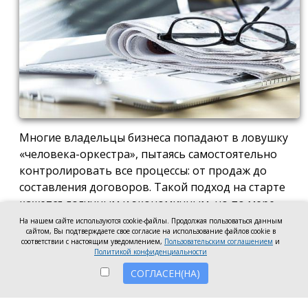
Многие владельцы бизнеса попадают в ловушку
«человека-оркестра», пытаясь самостоятельно
контролировать все процессы: от продаж до
составления договоров. Такой подход на старте
кажется логичным и экономичным, но по мере
роста компании он неизбежно становится
На нашем сайте используются cookie-файлы. Продолжая пользоваться данным
сайтом, Вы подтверждаете свое согласие на использование файлов cookie в
тормозом развития. Собственник просто тонет в
соответствии с настоящим уведомлением,
Пользовательским соглашением
и
операционке, теряя фокус на стратегических целях
Политикой конфиденциальности
и масштабировании.
СОГЛАСЕН(НА)
Делегирование сложных функций профильным