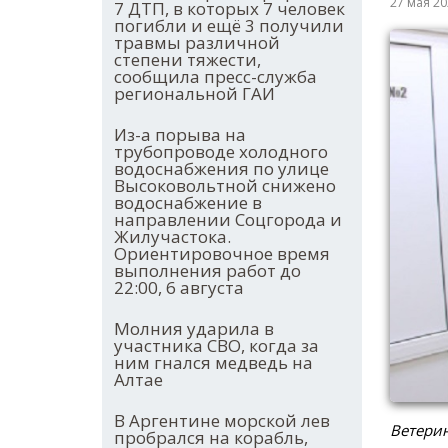
27 мая 2
7 ДТП, в которых 7 человек
погибли и ещё 3 получили
травмы различной
степени тяжести,
сообщила пресс-служба
региональной ГАИ
Из-а порыва на
трубопроводе холодного
водоснабжения по улице
Высоковольтной снижено
водоснабжение в
направлении Соцгорода и
Жилучастока.
Ориентировочное время
выполнения работ до
22:00, 6 августа
Молния ударила в
участника СВО, когда за
ним гнался медведь на
Алтае
В Аргентине морской лев
Ветерин
пробрался на корабль,