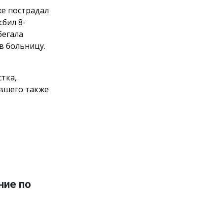
же пострадал
сбил 8-
бегала
в больницу.
тка,
авшего также
ние по