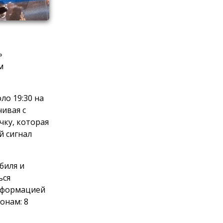
»
м
ло 19:30 на
ивая с
чку, которая
й сигнал
биля и
ься
информацией
онам: 8