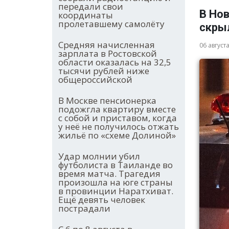
передали свои
В Нов
координаты
пролетавшему самолёту
скры
Средняя начисленная
06 август
зарплата в Ростовской
области оказалась на 32,5
тысячи рублей ниже
общероссийской
В Москве пенсионерка
подожгла квартиру вместе
с собой и приставом, когда
у неё не получилось отжать
жильё по «схеме Долиной»
Удар молнии убил
футболиста в Таиланде во
время матча. Трагедия
произошла на юге страны
в провинции Наратхиват.
Ещё девять человек
пострадали