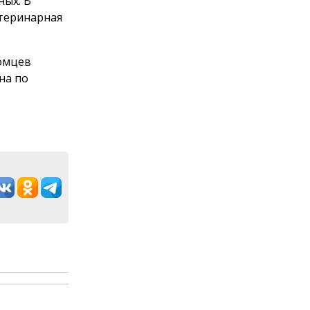
ных. В
етеринарная
томцев
на по