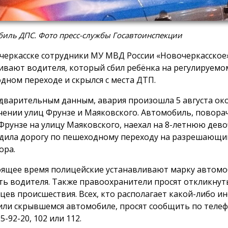
биль ДПС. Фото пресс-службы Госавтоинспекции
черкасске сотрудники МУ МВД России «Новочеркасское
ивают водителя, который сбил ребёнка на регулируемо
дном переходе и скрылся с места ДТП.
дварительным данным, авария произошла 5 августа око
чении улиц Фрунзе и Маяковского. Автомобиль, поворач
Фрунзе на улицу Маяковского, наехал на 8-летнюю дево
дила дорогу по пешеходному переходу на разрешающи
ора.
оящее время полицейские устанавливают марку автомо
ть водителя. Также правоохранители просят откликнут
цев происшествия. Всех, кто располагает какой-либо 
или скрывшемся автомобиле, просят сообщить по телеф
25-92-20, 102 или 112.