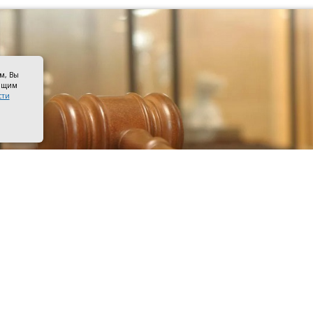
ом, Вы
оящим
сти
к судьи. Фото Владимира Федоренко/РИА Новости