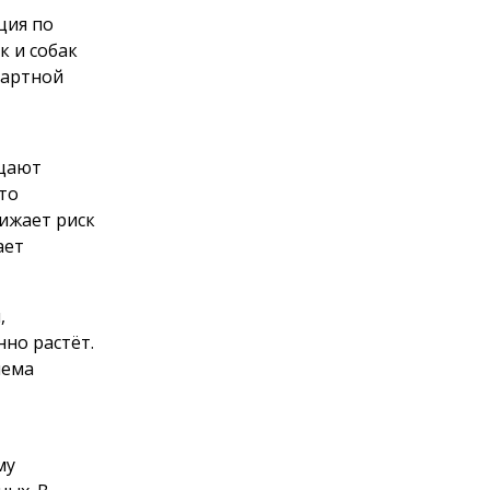
ция по
 и собак
дартной
ащают
то
ижает риск
ает
,
нно растёт.
лема
му