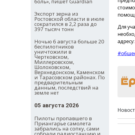
предпо
боль», пишет Guardian
стоимо
Экспорт зерна из
помощ
Ростовской области в июле
сократился в 2,2 раза до
Для уч
397 тысяч тонн
необхо
адресу:
Ночью 6 августа больше 20
беспилотников
уничтожили в
#обще
Чертковском,
Миллеровском,
Шолоховском,
Верхнедонском, Каменском
и Тарасовском районах. По
предварительным
данным, последствий на
земле нет
05 августа 2026
Новост
Пилоты пропавшего в
Приангарье самолета
забрались на сопку, сами
собрали радиостанцию и