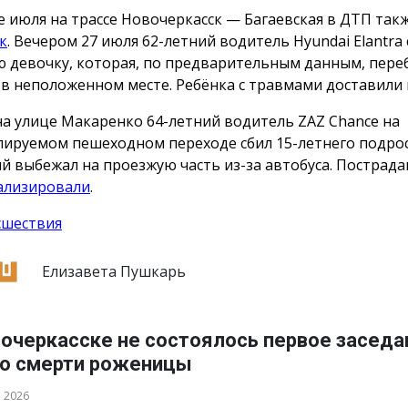
е июля на трассе Новочеркасск — Багаевская в ДТП так
к
. Вечером 27 июля 62-летний водитель Hyundai Elantra 
 девочку, которая, по предварительным данным, пере
 в неположенном месте. Ребёнка с травмами доставили 
на улице Макаренко 64-летний водитель ZAZ Chance на
лируемом пешеходном переходе сбил 15-летнего подрос
й выбежал на проезжую часть из-за автобуса. Пострад
ализировали
.
сшествия
Елизавета Пушкарь
вочеркасске не состоялось первое заседа
 о смерти роженицы
а 2026