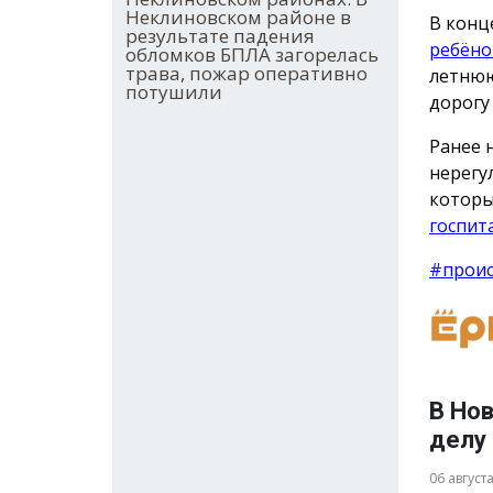
Неклиновском районе в
В конц
результате падения
ребёно
обломков БПЛА загорелась
трава, пожар оперативно
летнюю
потушили
дорогу
Ранее 
нерегу
которы
госпит
#прои
В Но
делу
06 август