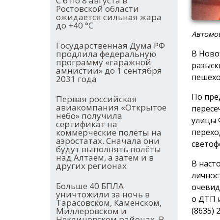
С 6 по 8 августа в
Ростовской области
ожидается сильная жара
до +40 °С
Автомо
Государственная Дума РФ
В Ново
продлила федеральную
программу «гаражной
разыск
амнистии» до 1 сентября
пешехо
2031 года
По пре
Первая российская
авиакомпания «Открытое
пересе
небо» получила
улицы 
сертификат на
перехо
коммерческие полёты на
аэростатах. Сначала они
светоф
будут выполнять полёты
над Алтаем, а затем и в
В наст
других регионах
личнос
Больше 40 БПЛА
очевид
уничтожили за ночь в
о ДТП 
Тарасовском, Каменском,
(8635) 
Миллеровском и
Неклиновском районах. В