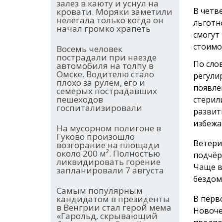
залез в каюту и уснул на
В четв
кровати. Моряки заметили
нелегала только когда он
льготн
начал громко храпеть
смогут
стоимо
Восемь человек
пострадали при наезде
По сло
автомобиля на толпу в
Омске. Водителю стало
регули
плохо за рулём, его и
появле
семерых пострадавших
пешеходов
стерил
госпитализировали
развит
избежа
На мусорном полигоне в
Гуково произошло
Ветери
возгорание на площади
около 200 м². Полностью
подчёр
ликвидировать горение
Чаще в
запланировали 7 августа
бездом
Самым популярным
В перв
кандидатом в президенты
в Венгрии стал герой мема
Новоче
«Гарольд, скрывающий