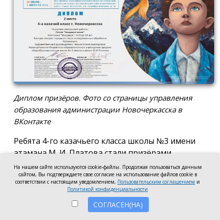
Диплом призёров. Фото со страницы управления
образования администрации Новочеркасска в
ВКонтакте
Ребята 4-го казачьего класса школы №3 имени
атамана М. И. Платова стали призёрами
международного конкурса детско-молодёжного
На нашем сайте используются cookie-файлы. Продолжая пользоваться данным
сайтом, Вы подтверждаете свое согласие на использование файлов cookie в
творчества «Кубок Санкт-Петербурга по
соответствии с настоящим уведомлением,
Пользовательским соглашением
и
искусству». Новочеркассцы получили диплом за
Политикой конфиденциальности
второе место.
СОГЛАСЕН(НА)
Коллектив выступил в возрастной категории от 8