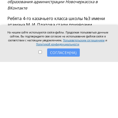
образования администрации Новочеркасска в
ВКонтакте
Ребята 4-го казачьего класса школы №3 имени
атамана М. И. Платова стали призёрами
международного конкурса детско-молодёжного
На нашем сайте используются cookie-файлы. Продолжая пользоваться данным
сайтом, Вы подтверждаете свое согласие на использование файлов cookie в
творчества «Кубок Санкт-Петербурга по
соответствии с настоящим уведомлением,
Пользовательским соглашением
и
искусству». Новочеркассцы получили диплом за
Политикой конфиденциальности
второе место.
СОГЛАСЕН(НА)
Коллектив выступил в возрастной категории от 8
до 10 лет в номинации, посвящённой народной
песне и её современным обработкам. Для конкурса
они подготовили композицию «Зимушка-зима».
Подготовкой коллектива занималась Елена
Черкис, сообщили в пресс-службе городской
администрации.
Фестиваль проходил в Санкт-Петербурге.
Участники из России и других стран соревновались