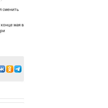
л сменить
 конце мая в
При