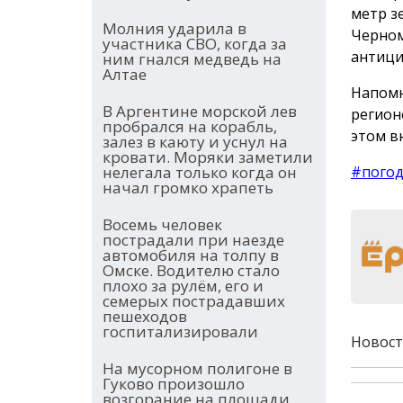
метр з
Молния ударила в
Черном
участника СВО, когда за
антици
ним гнался медведь на
Алтае
Напомн
В Аргентине морской лев
регион
пробрался на корабль,
этом в
залез в каюту и уснул на
кровати. Моряки заметили
нелегала только когда он
#пого
начал громко храпеть
Восемь человек
пострадали при наезде
автомобиля на толпу в
Омске. Водителю стало
плохо за рулём, его и
семерых пострадавших
пешеходов
госпитализировали
Новост
На мусорном полигоне в
Гуково произошло
возгорание на площади