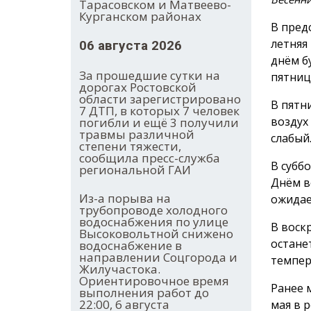
Тарасовском и Матвеево-
Курганском районах
В пред
летняя
06 августа 2026
днём б
За прошедшие сутки на
пятница
дорогах Ростовской
области зарегистрировано
В пятн
7 ДТП, в которых 7 человек
воздух
погибли и ещё 3 получили
травмы различной
слабый
степени тяжести,
сообщила пресс-служба
В суббо
региональной ГАИ
Днём в
Из-а порыва на
ожидае
трубопроводе холодного
водоснабжения по улице
В воск
Высоковольтной снижено
остане
водоснабжение в
направлении Соцгорода и
темпер
Жилучастока.
Ориентировочное время
Ранее 
выполнения работ до
22:00, 6 августа
мая в 