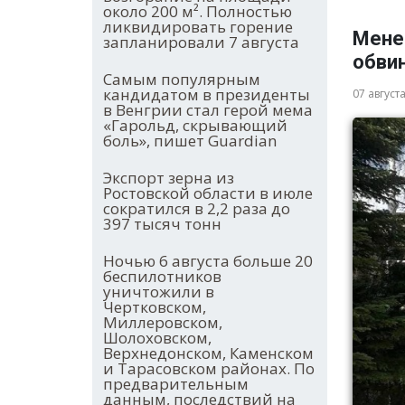
около 200 м². Полностью
ликвидировать горение
Мене
запланировали 7 августа
обви
Самым популярным
кандидатом в президенты
07 август
в Венгрии стал герой мема
«Гарольд, скрывающий
боль», пишет Guardian
Экспорт зерна из
Ростовской области в июле
сократился в 2,2 раза до
397 тысяч тонн
Ночью 6 августа больше 20
беспилотников
уничтожили в
Чертковском,
Миллеровском,
Шолоховском,
Верхнедонском, Каменском
и Тарасовском районах. По
предварительным
данным, последствий на