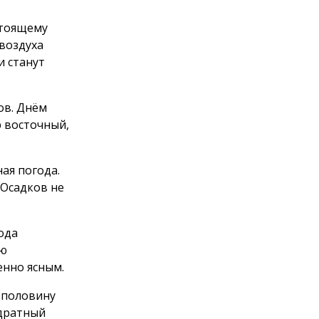
стоящему
 воздуха
и станут
ов. Днём
р восточный,
ная погода.
 Осадков не
ода
ью
енно ясным.
 половину
адратный