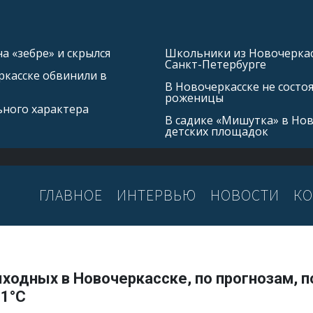
а «зебре» и скрылся
Школьники из Новочеркасс
Санкт-Петербурге
касске обвинили в
В Новочеркасске не состо
роженицы
ьного характера
В садике «Мишутка» в Но
детских площадок
ГЛАВНОЕ
ИНТЕРВЬЮ
НОВОСТИ
КО
ходных в Новочеркасске, по прогнозам, 
31°C