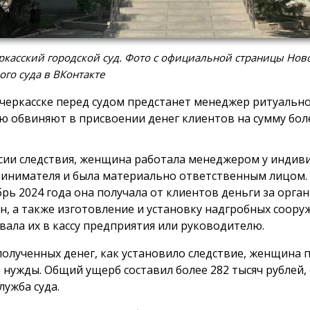
касский городской суд. Фото с официальной страницы Нов
ого суда в ВКонтакте
черкасске перед судом предстанет менеджер ритуально
ю обвиняют в присвоении денег клиентов на сумму боле
сии следствия, женщина работала менеджером у индив
инимателя и была материально ответственным лицом. 
брь 2024 года она получала от клиентов деньги за орг
н, а также изготовление и установку надгробных сооруж
вала их в кассу предприятия или руководителю.
полученных денег, как установило следствие, женщина 
 нужды. Общий ущерб составил более 282 тысяч рублей,
лужба суда.