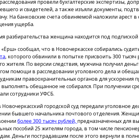
 расследования провели бухгалтерские экспертизы, доп
евшего и свидетелей, а также изъяли документы, под
ачу. На банковские счета обвиняемой наложили арест в 
ения ущерба.
мя разбирательства женщина находится под подпиской 
 «Ёрш» сообщал, что в Новочеркасске собирались суди
та
, которого обвинили в попытке присвоить 300 тысяч 
го жителя. По версии следствия, мужчина получил деньг
гом помощи в расследовании уголовного дела и обеща
рудникам правоохранительных органов для ускорения п
 выполнять обещанное не собирался. При получении сре
али сотрудники УФСБ.
в Новочеркасский городской суд передали уголовное де
нии бывшего начальника почтового отделения. Женщи
воении
более 300 тысяч рублей,
предназначенных для в
ьных пособий 25 жителям города, в том числе пенсионе
дам. Деньги пострадавшим после этого вернули в полн