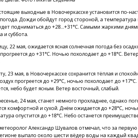
стоящие выходные в Новочеркасске установится по-на
 погода. Дожди обойдут город стороной, а температура
удет подниматься до +28…+31°C. Самыми жаркими дням
 и суббота.
ицу, 22 мая, ожидается ясная солнечная погода без осадк
 прогреется до +31°C. Ночью похолодает до +18°C. Вете
.
ту, 23 мая, в Новочеркасске сохранится тёплая и спокой
оздух прогреется до +29°C, ночью похолодает до +17°C.
тся, небо будет ясным. Ветер восточный, слабый.
ресенье, 24 мая, станет немного прохладнее, однако пог
тся комфортной и сухой. Днём ожидается до +28°C, ноч
атура опустится до +18°C. Небо останется преимуществ
метеоролог Александр Шувалов отмечал, что за первую
регионе выпало около шести вёдер воды на каждый кв