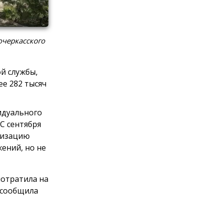
очеркасского
й службы,
е 282 тысяч
идуального
С сентября
анизацию
ений, но не
потратила на
 сообщила