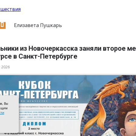
сшествия
Елизавета Пушкарь
ьники из Новочеркасска заняли второе ме
рсе в Санкт-Петербурге
а 2026
ом, Вы
оящим
сти