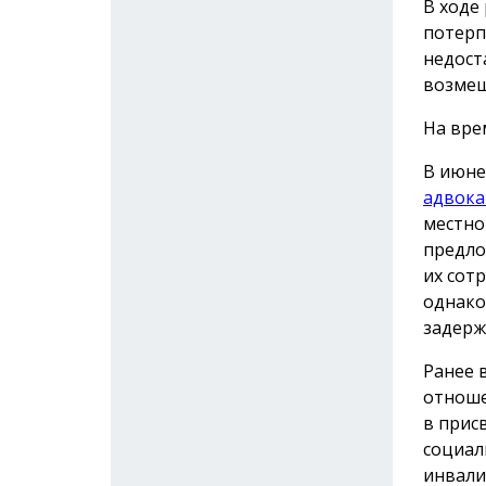
В ходе
потерп
недост
возмещ
На вре
В июне
адвока
местно
предло
их сот
однако
задерж
Ранее 
отноше
в прис
социал
инвали