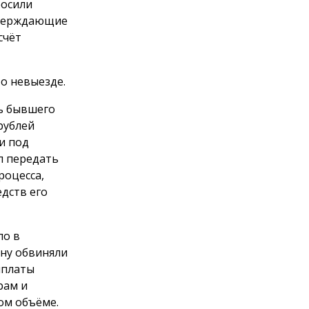
росили
тверждающие
счёт
о невыезде.
ть бывшего
рублей
и под
л передать
роцесса,
дств его
ло в
ну обвиняли
ыплаты
рам и
ом объёме.