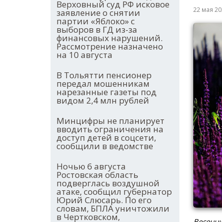
Верховный суд РФ исковое
22 мая 2
заявление о снятии
партии «Яблоко» с
выборов в ГД из-за
финансовых нарушений.
Рассмотрение назначено
на 10 августа
В Тольятти пенсионер
передал мошенникам
нарезанные газеты под
видом 2,4 млн рублей
Минцифры не планирует
вводить ограничения на
доступ детей в соцсети,
сообщили в ведомстве
Ночью 6 августа
Ростовская область
подверглась воздушной
атаке, сообщил губернатор
Юрий Слюсарь. По его
словам, БПЛА уничтожили
в Чертковском,
Весенн