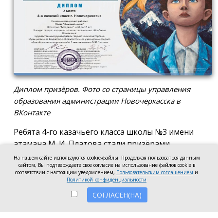
Диплом призёров. Фото со страницы управления
образования администрации Новочеркасска в
ВКонтакте
Ребята 4-го казачьего класса школы №3 имени
атамана М. И. Платова стали призёрами
международного конкурса детско-молодёжного
На нашем сайте используются cookie-файлы. Продолжая пользоваться данным
сайтом, Вы подтверждаете свое согласие на использование файлов cookie в
творчества «Кубок Санкт-Петербурга по
соответствии с настоящим уведомлением,
Пользовательским соглашением
и
искусству». Новочеркассцы получили диплом за
Политикой конфиденциальности
второе место.
СОГЛАСЕН(НА)
Коллектив выступил в возрастной категории от 8