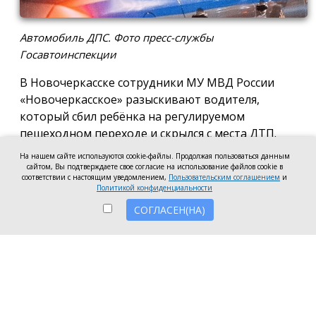
Автомобиль ДПС. Фото пресс-службы
Госавтоинспекции
В Новочеркасске сотрудники МУ МВД России
«Новочеркасское» разыскивают водителя,
который сбил ребёнка на регулируемом
пешеходном переходе и скрылся с места ДТП.
На нашем сайте используются cookie-файлы. Продолжая пользоваться данным
По предварительным данным, авария произошла
сайтом, Вы подтверждаете свое согласие на использование файлов cookie в
5 августа около 19:30 на пересечении улиц Фрунзе
соответствии с настоящим уведомлением,
Пользовательским соглашением
и
Политикой конфиденциальности
и Маяковского. Автомобиль, поворачивая с улицы
СОГЛАСЕН(НА)
Фрунзе на улицу Маяковского, наехал на 8-летнюю
девочку, которая переходила дорогу по
пешеходному переходу на разрешающий сигнал
светофора.
В настоящее время полицейские устанавливают
марку автомобиля и личность водителя. Также