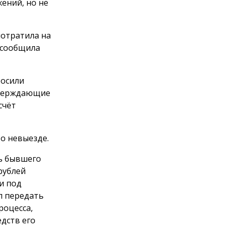
ений, но не
потратила на
 сообщила
росили
тверждающие
счёт
о невыезде.
ть бывшего
рублей
и под
л передать
роцесса,
дств его