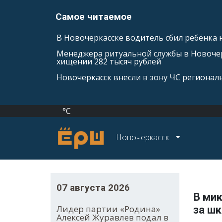
Самое читаемое
В Новочеркасске водитель сбил ребёнка н
Менеджера ритуальной службы в Новочер
хищении 282 тысяч рублей
Новочеркасск внесли в зону ЧС регионал
°C
Новочеркасск
07 августа 2026
В ми
Лидер партии «Родина»
за ш
Алексей Журавлев подал в