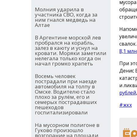
мусора
Молния ударила в
обраще
участника СВО, когда за
строит
ним гнался медведь на
Алтае
Напомн
увелич
В Аргентине морской лев
пробрался на корабль,
свалок
залез в каюту и уснул на
8,1 млн
кровати. Моряки заметили
нелегала только когда он
При эт
начал громко храпеть
Денис 
Восемь человек
катаст
пострадали при наезде
и ликв
автомобиля на толпу в
Омске. Водителю стало
рублей
плохо за рулём, его и
семерых пострадавших
#жкх
пешеходов
госпитализировали
На мусорном полигоне в
Гуково произошло
возгорание на площади