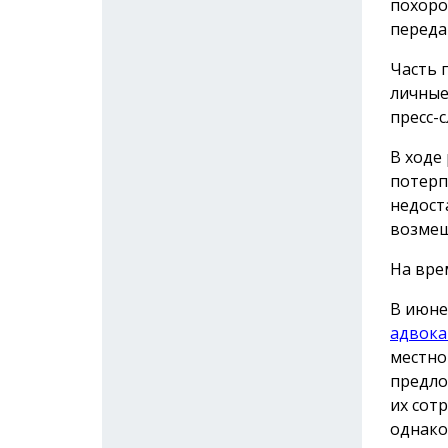
похоро
переда
Часть 
личные
пресс-с
В ходе
потерп
недост
возмещ
На вре
В июне
адвока
местно
предло
их сот
однако