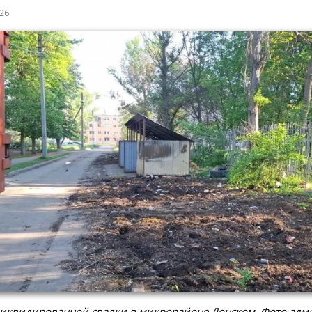
026
ликвидированной свалки в микрорайоне Донском. Фото адм