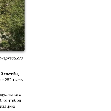
очеркасского
й службы,
е 282 тысяч
идуального
С сентября
анизацию