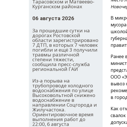
Тарасовском и Матвеево-
Курганском районах
Новоче
В микр
06 августа 2026
мусора
За прошедшие сутки на
школой
дорогах Ростовской
губерн
области зарегистрировано
7 ДТП, в которых 7 человек
правит
погибли и ещё 3 получили
травмы различной
Ранее 
степени тяжести,
минист
сообщила пресс-служба
региональной ГАИ
предст
ООО «Э
Из-а порыва на
вывоз 
трубопроводе холодного
водоснабжения по улице
рекоме
Высоковольтной снижено
в город
водоснабжение в
направлении Соцгорода и
Как от
Жилучастока.
Ориентировочное время
свалок
выполнения работ до
допуск
22:00, 6 августа