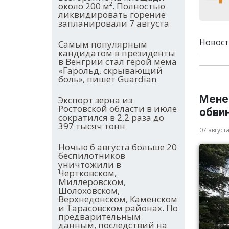
около 200 м². Полностью
ликвидировать горение
запланировали 7 августа
Новост
Самым популярным
кандидатом в президенты
в Венгрии стал герой мема
«Гарольд, скрывающий
боль», пишет Guardian
Мене
Экспорт зерна из
Ростовской области в июле
обви
сократился в 2,2 раза до
397 тысяч тонн
07 август
Ночью 6 августа больше 20
беспилотников
уничтожили в
Чертковском,
Миллеровском,
Шолоховском,
Верхнедонском, Каменском
и Тарасовском районах. По
предварительным
данным, последствий на