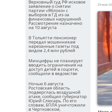
Верховный суд РФ исковое
29 мая 2
заявление о снятии
партии «Яблоко» с
выборов в ГД из-за
финансовых нарушений.
Рассмотрение назначено
на 10 августа
В Тольятти пенсионер
передал мошенникам
нарезанные газеты под
видом 2,4 млн рублей
Минцифры не планирует
вводить ограничения на
доступ детей в соцсети,
сообщили в ведомстве
Ночью 6 августа
Ростовская область
подверглась воздушной
атаке, сообщил губернатор
Юрий Слюсарь. По его
словам, БПЛА уничтожили
в Чертковском,
Место 