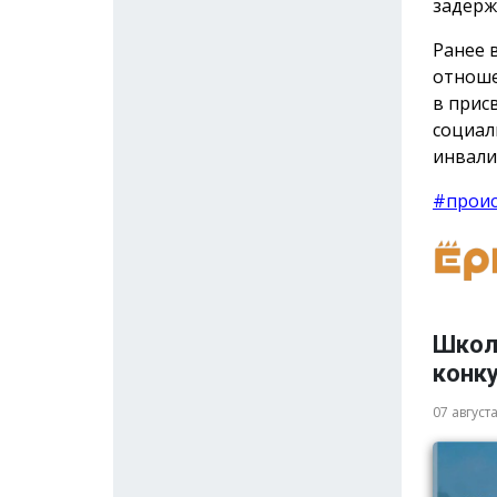
задерж
Ранее 
отноше
в прис
социал
инвали
#прои
Школ
конку
07 август