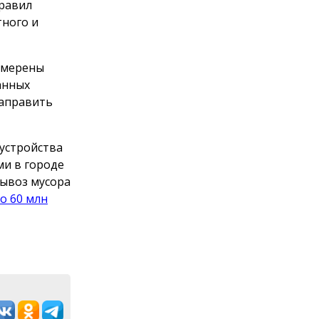
правил
тного и
намерены
анных
направить
оустройства
ми в городе
вывоз мусора
о 60 млн