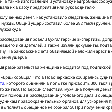
н, а также изготовление и установку надгробных сооруж
вала их в кассу предприятия или руководителю.
полученных денег, как установило следствие, женщина 
 нужды. Общий ущерб составил более 282 тысяч рублей,
лужба суда.
 расследования провели бухгалтерские экспертизы, доп
евшего и свидетелей, а также изъяли документы, под
ачу. На банковские счета обвиняемой наложили арест в 
ения ущерба.
мя разбирательства женщина находится под подпиской 
 «Ёрш» сообщал, что в Новочеркасске собирались суди
та
, которого обвинили в попытке присвоить 300 тысяч 
го жителя. По версии следствия, мужчина получил деньг
гом помощи в расследовании уголовного дела и обеща
рудникам правоохранительных органов для ускорения п
 выполнять обещанное не собирался. При получении сре