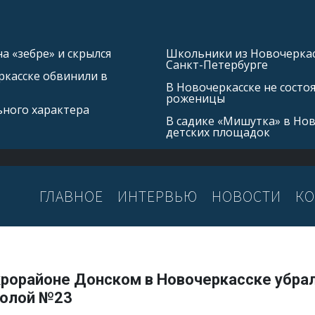
а «зебре» и скрылся
Школьники из Новочеркасс
Санкт-Петербурге
касске обвинили в
В Новочеркасске не состо
роженицы
ьного характера
В садике «Мишутка» в Но
детских площадок
ГЛАВНОЕ
ИНТЕРВЬЮ
НОВОСТИ
КО
крорайоне Донском в Новочеркасске убрал
колой №23