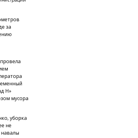
бометров
де за
чению
 провела
ием
ператора
временный
ад Н»
озом мусора
ко, уборка
ее не
е навалы