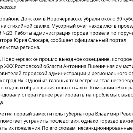
ркасска
орайоне Донском в Новочеркасске убрали около 30 ку
 на стихийной свалке. Мусорный очаг находился в проез
 №23. Работы администрация города провела по пору
атора Юрия Слюсаря, сообщает официальный портал
ельства региона.
в Новочеркасске прошло выездное совещание, которое
р ЖКХ Ростовской области Антонина Пшеничная с участ
авителей городской администрации и регионального о
коград Н». Одной из главных тем встречи стал несвое
отходов и образования новых свалок. Компании «Экогр
ндовали оперативнее реагировать на проблемы с выв
е.
метил первый заместитель губернатора Владимир Ревен
 помогает устранить последствия, однако гораздо важн
ать их появления. По его словам, несанкционированны