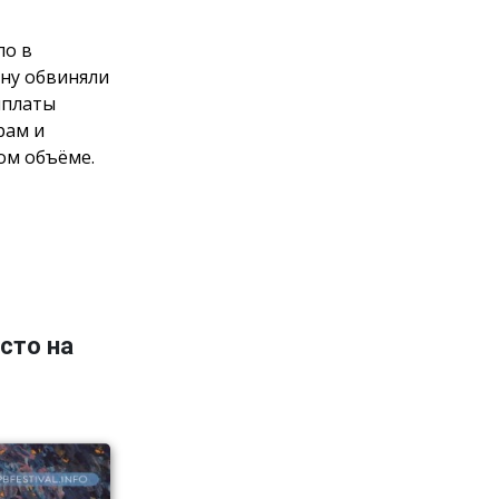
ло в
ну обвиняли
ыплаты
рам и
ом объёме.
сто на