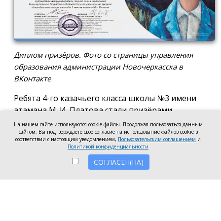
Диплом призёров. Фото со страницы управления
образования администрации Новочеркасска в
ВКонтакте
Ребята 4-го казачьего класса школы №3 имени
атамана М. И. Платова стали призёрами
международного конкурса детско-молодёжного
На нашем сайте используются cookie-файлы. Продолжая пользоваться данным
сайтом, Вы подтверждаете свое согласие на использование файлов cookie в
творчества «Кубок Санкт-Петербурга по
соответствии с настоящим уведомлением,
Пользовательским соглашением
и
искусству». Новочеркассцы получили диплом за
Политикой конфиденциальности
второе место.
СОГЛАСЕН(НА)
Коллектив выступил в возрастной категории от 8
до 10 лет в номинации, посвящённой народной
песне и её современным обработкам. Для конкурса
они подготовили композицию «Зимушка-зима».