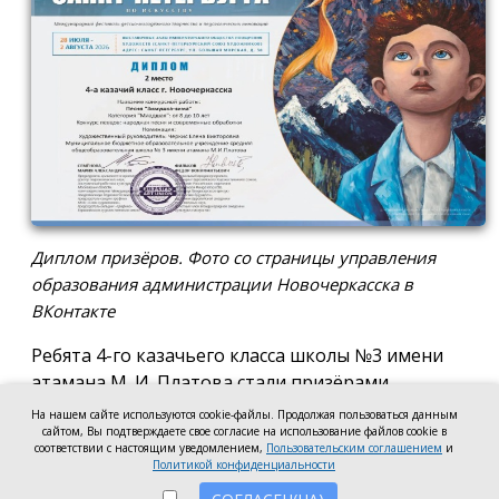
Диплом призёров. Фото со страницы управления
образования администрации Новочеркасска в
ВКонтакте
Ребята 4-го казачьего класса школы №3 имени
атамана М. И. Платова стали призёрами
международного конкурса детско-молодёжного
На нашем сайте используются cookie-файлы. Продолжая пользоваться данным
сайтом, Вы подтверждаете свое согласие на использование файлов cookie в
творчества «Кубок Санкт-Петербурга по
соответствии с настоящим уведомлением,
Пользовательским соглашением
и
искусству». Новочеркассцы получили диплом за
Политикой конфиденциальности
второе место.