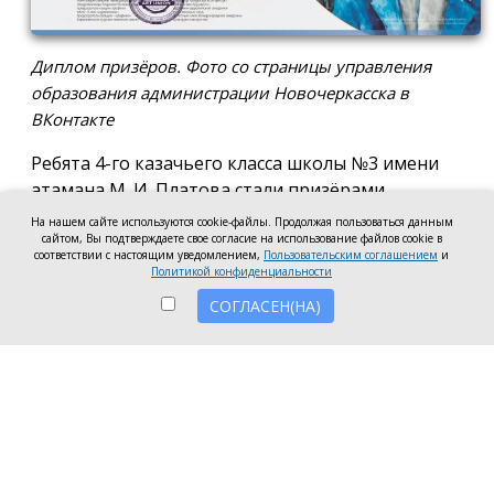
Диплом призёров. Фото со страницы управления
образования администрации Новочеркасска в
ВКонтакте
Ребята 4-го казачьего класса школы №3 имени
атамана М. И. Платова стали призёрами
международного конкурса детско-молодёжного
На нашем сайте используются cookie-файлы. Продолжая пользоваться данным
творчества «Кубок Санкт-Петербурга по
сайтом, Вы подтверждаете свое согласие на использование файлов cookie в
соответствии с настоящим уведомлением,
Пользовательским соглашением
и
искусству». Новочеркассцы получили диплом за
Политикой конфиденциальности
второе место.
СОГЛАСЕН(НА)
Коллектив выступил в возрастной категории от 8
до 10 лет в номинации, посвящённой народной
песне и её современным обработкам. Для конкурса
они подготовили композицию «Зимушка-зима».
Подготовкой коллектива занималась Елена
Черкис, сообщили в пресс-службе городской