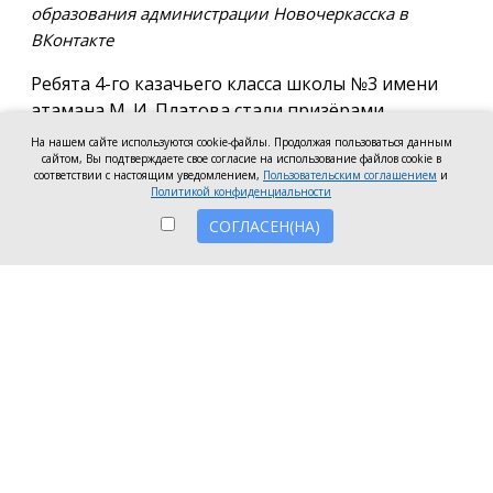
образования администрации Новочеркасска в
ВКонтакте
Ребята 4-го казачьего класса школы №3 имени
атамана М. И. Платова стали призёрами
международного конкурса детско-молодёжного
На нашем сайте используются cookie-файлы. Продолжая пользоваться данным
сайтом, Вы подтверждаете свое согласие на использование файлов cookie в
творчества «Кубок Санкт-Петербурга по
соответствии с настоящим уведомлением,
Пользовательским соглашением
и
искусству». Новочеркассцы получили диплом за
Политикой конфиденциальности
второе место.
СОГЛАСЕН(НА)
Коллектив выступил в возрастной категории от 8
до 10 лет в номинации, посвящённой народной
песне и её современным обработкам. Для конкурса
они подготовили композицию «Зимушка-зима».
Подготовкой коллектива занималась Елена
Черкис, сообщили в пресс-службе городской
администрации.
Фестиваль проходил в Санкт-Петербурге.
Участники из России и других стран соревновались