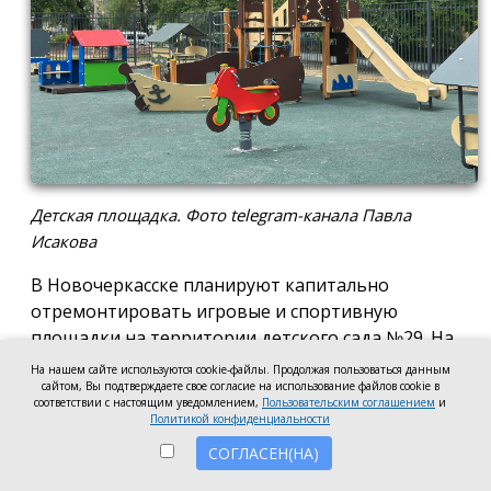
Детская площадка. Фото telegram-канала Павла
Исакова
В Новочеркасске планируют капитально
отремонтировать игровые и спортивную
площадки на территории детского сада №29. На
эти цели готовы направить 2,5 млн рублей.
На нашем сайте используются cookie-файлы. Продолжая пользоваться данным
сайтом, Вы подтверждаете свое согласие на использование файлов cookie в
Согласно информации на сайте госзакупок,
соответствии с настоящим уведомлением,
Пользовательским соглашением
и
Политикой конфиденциальности
подрядчику предстоит привести в порядок
СОГЛАСЕН(НА)
игровые и спортивную площадки: заменить их
покрытие, установить новое ограждение с