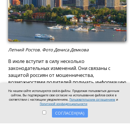
Летний Ростов. Фото Дениса Демкова
В июле вступит в силу несколько
законодательных изменений. Они связаны с
защитой россиян от мошенничества,
возможностями родителей получать информацию
по счетам детей, пишет «Российская газета.
На нашем сайте используются cookie-файлы. Продолжая пользоваться данным
сайтом, Вы подтверждаете свое согласие на использование файлов cookie в
Новые правила ЦБ РФ повысят защиту
соответствии с настоящим уведомлением,
Пользовательским соглашением
и
клиентов микрофинансовых организаций
Политикой конфиденциальности
СОГЛАСЕН(НА)
С 1 июля утверждённый Банком России стандарт
предписывает микрофинансовым организациям
(МФО) предоставлять полную информацию о