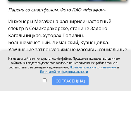
Парень со смартфоном. Фото ПАО «Мегафон»
Инженеры МегаФона расширили частотный
спектр в Семикаракорске, станице Задоно-
Кагальницкая, хуторах Топилин,
Большемечетный, Лиманский, Кузнецовка.
Улучшение затронуло жилые массивы, социальные
и образовательные учреждения. Также
На нашем сайте используются cookie-файлы. Продолжая пользоваться данным
стабильный сигнал теперь доступен на выезде из
сайтом, Вы подтверждаете свое согласие на использование файлов cookie в
соответствии с настоящим уведомлением,
Пользовательским соглашением
и
города — на трассе, соединяющей Ростов,
Политикой конфиденциальности
Семикаракорск и Волгодонск.
СОГЛАСЕН(НА)
Запуск новых базовых станций и модернизация
существующих помогли нарастить скорость
мобильного интернета до 70 Мбит/с как в столице
района, так и в небольших населённых пунктах.
Как сообщил директор
МегаФона
в Ростовской
области Алексей Иванов, жители