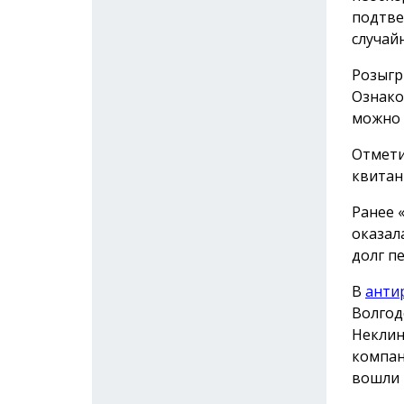
подтве
случай
Розыгр
Ознако
можно
Отмети
квитан
Ранее 
оказал
долг п
В
анти
Волгод
Неклин
компан
вошли 