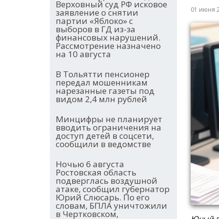
Верховный суд РФ исковое
01 июня 
заявление о снятии
партии «Яблоко» с
выборов в ГД из-за
финансовых нарушений.
Рассмотрение назначено
на 10 августа
В Тольятти пенсионер
передал мошенникам
нарезанные газеты под
видом 2,4 млн рублей
Минцифры не планирует
вводить ограничения на
доступ детей в соцсети,
сообщили в ведомстве
Ночью 6 августа
Ростовская область
подверглась воздушной
атаке, сообщил губернатор
Юрий Слюсарь. По его
словам, БПЛА уничтожили
в Чертковском,
Юный п