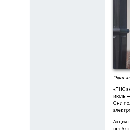
Офис ко
«ТНС э
июль —
Они по
электр
Акция 
необхо