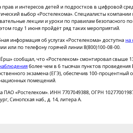
 прав и интересов детей и подростков в цифровой сре
гический выбор «Ростелекома». Специалисты компании
вательные лекции и уроки по правилам безопасного по
в этом году 1 июня пройдёт ряд таких мероприятий.
ная информация об услугах «Ростелекома» доступна
на 
ии или по телефону горячей линии 8(800)100-08-00.
«Ёрш» сообщал, что «Ростелеком» смонтировал свыше 13
наблюдения
более чем в 6 тысячах пунктов проведения
рственного экзамена (ЕГЭ), обеспечив 100-процентный 
национных помещений.
а ПАО «Ростелеком». ИНН 7707049388, ОГРН 10277001987
рг, Синопская наб., д. 14, литера А.