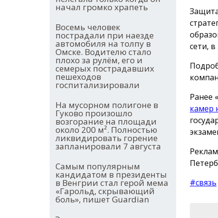
начал громко храпеть
Защита
страте
Восемь человек
образо
пострадали при наезде
автомобиля на толпу в
сети, 
Омске. Водителю стало
плохо за рулём, его и
Подроб
семерых пострадавших
пешеходов
компан
госпитализировали
Ранее 
На мусорном полигоне в
камер 
Гуково произошло
госуда
возгорание на площади
около 200 м². Полностью
экзаме
ликвидировать горение
запланировали 7 августа
Реклам
Петербу
Самым популярным
кандидатом в президенты
в Венгрии стал герой мема
#связь
«Гарольд, скрывающий
боль», пишет Guardian