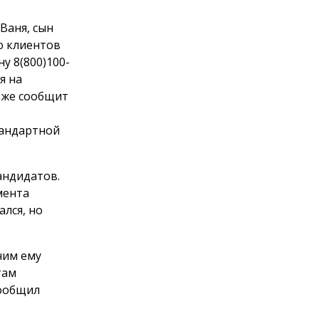
Ваня, сын
ю клиентов
у 8(800)100-
я на
кже сообщит
тандартной
андидатов.
мента
лся, но
чим ему
там
сообщил