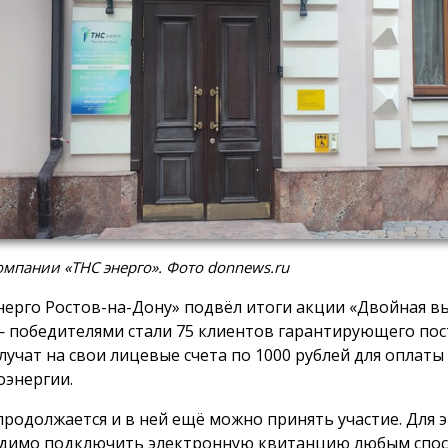
мпании «ТНС энерго». Фото donnews.ru
нерго Ростов-на-Дону» подвёл итоги акции «Двойная вы
 победителями стали 75 клиентов гарантирующего пос
лучат на свои лицевые счета по 1000 рублей для оплаты
оэнергии.
продолжается и в ней ещё можно принять участие. Для 
димо подключить электронную квитанцию любым спос