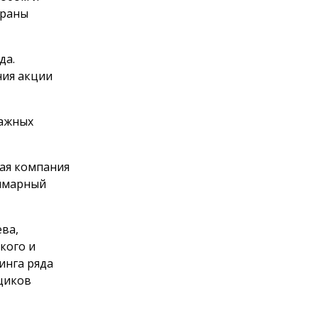
браны
да.
ния акции
мажных
щая компания
уммарный
ева,
кого и
инга ряда
щиков