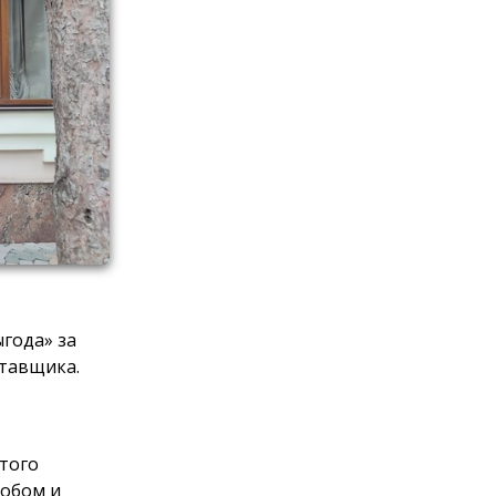
года» за
тавщика.
этого
обом и