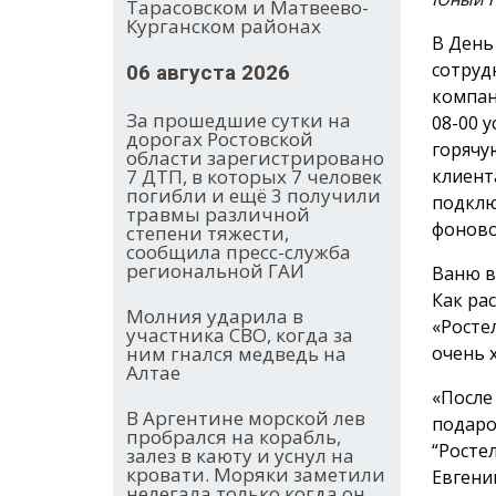
Тарасовском и Матвеево-
Курганском районах
В День
сотруд
06 августа 2026
компан
За прошедшие сутки на
08-00 
дорогах Ростовской
горячу
области зарегистрировано
7 ДТП, в которых 7 человек
клиент
погибли и ещё 3 получили
подклю
травмы различной
фоново
степени тяжести,
сообщила пресс-служба
региональной ГАИ
Ваню в
Как ра
Молния ударила в
«Росте
участника СВО, когда за
ним гнался медведь на
очень 
Алтае
«После
В Аргентине морской лев
подаро
пробрался на корабль,
“Росте
залез в каюту и уснул на
кровати. Моряки заметили
Евгени
нелегала только когда он