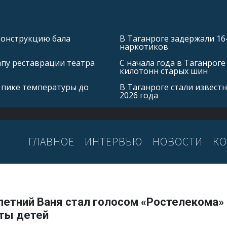
конструкцию бала
В Таганроге задержали 16
наркотиков
апу реставрации театра
С начала года в Таганроге
килотонн старых шин
 пике температуры до
В Таганроге стали извест
2026 года
ГЛАВНОЕ
ИНТЕРВЬЮ
НОВОСТИ
КО
летний Ваня стал голосом «Ростелекома»
ты детей