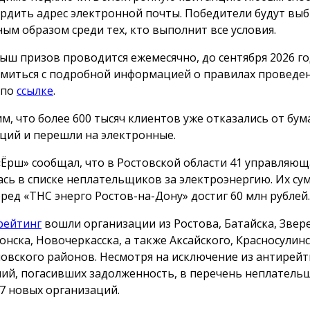
рдить адрес электронной почты. Победители будут вы
ным образом среди тех, кто выполнит все условия.
ыш призов проводится ежемесячно, до сентября 2026 го
миться с подробной информацией о правилах проведе
 по
ссылке
.
м, что более 600 тысяч клиентов уже отказались от бу
ций и перешли на электронные.
«Ёрш» сообщал, что в Ростовской области 41 управляю
ась в списке неплательщиков за электроэнергию. Их с
еред «ТНС энерго Ростов-на-Дону» достиг 60 млн рублей.
рейтинг
вошли организации из Ростова, Батайска, Звер
онска, Новочеркасска, а также Аксайского, Красносулинс
овского районов. Несмотря на исключение из антирейт
ий, погасивших задолженность, в перечень неплатель
7 новых организаций.