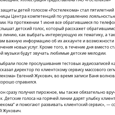
 защиты детей голосом «Ростелекома» стал пятилетний 
ницы Центра компетенций по управлению лояльность
ии. На протяжении 1 июня все обратившиеся по телефон
услышат детский голос, который расскажет обратившимс
ю линию, как выбрать интересующую их тематику, а та
ам важную информацию об их аккаунте и возможности
чения новых услуг. Кроме того, в течение дня вместо с
й музыки будут звучать любимые детские мелодии.
ыбрали после прослушивания тестовых аудиозаписей к
ссказал директор по клиентскому сервису массового сег
лекома» Евгений Жукович, во время записи Ваня волнова
хорошо справился.
 он сразу получил пирожное, мы также обязательно вру
к. Детские голоса на горячей линии дарят улыбку клиен
лекома” и помогают развивать клиентский сервис», — 
й Жукович.