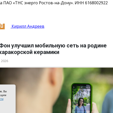
а ПАО «ТНС энерго Ростов-на-Дону». ИНН 6168002922
Кирилл Андреев
Фон улучшил мобильную сеть на родине
каракорской керамики
а 2026
ом, Вы
оящим
сти