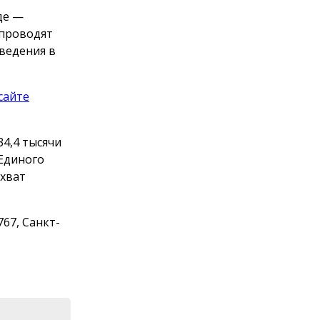
де —
 проводят
ведения в
сайте
4,4 тысячи
 Единого
охват
67, Санкт-