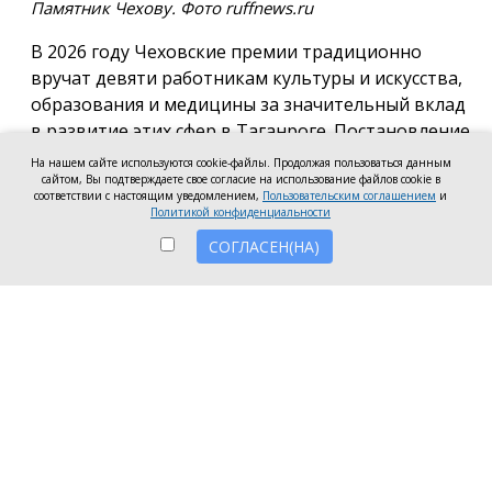
Памятник Чехову. Фото ruffnews.ru
В 2026 году Чеховские премии традиционно
вручат девяти работникам культуры и искусства,
образования и медицины за значительный вклад
в развитие этих сфер в Таганроге. Постановление
о присуждении премии подписала глава города
На нашем сайте используются cookie-файлы. Продолжая пользоваться данным
сайтом, Вы подтверждаете свое согласие на использование файлов cookie в
Светлана Камбулова.
соответствии с настоящим уведомлением,
Пользовательским соглашением
и
Политикой конфиденциальности
В области культуры и искусства почётную премию
СОГЛАСЕН(НА)
вручат заведующей отделом дореволюционных и
ценных изданий Центральной городской
публичной библиотеки имени А.П. Чехова Наталье
Мартыновой, заместителю руководителя по
работе со зрителями «Таганрогский ордена «Знак
Почета» театр им. А.П. Чехова» Анастасии
Устиновой и преподавателю «Таганрогской
детской школа искусств» Ольге Клушиной.
В области образования конкурсное жюри высоко