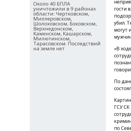
неприя
Около 40 БПЛА
уничтожили в 9 районах
гости 
области: Чертковском,
подозр
Миллеровском,
убил. 
Шолоховском, Боковском,
Верхнедонском,
могут 
Каменском, Кашарском,
мужчин
Милютинском,
Тарасовском. Последствий
на земле нет
«В ход
сотруд
познан
говори
По дан
состоя
Картин
ГСУ СК
сотруд
кримин
по Сев