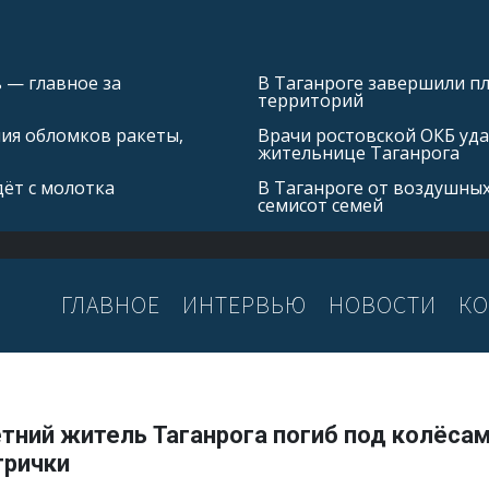
 — главное за
В Таганроге завершили 
территорий
ния обломков ракеты,
Врачи ростовской ОКБ уда
жительнице Таганрога
ёт с молотка
В Таганроге от воздушных
семисот семей
ГЛАВНОЕ
ИНТЕРВЬЮ
НОВОСТИ
КО
тний житель Таганрога погиб под колёса
трички