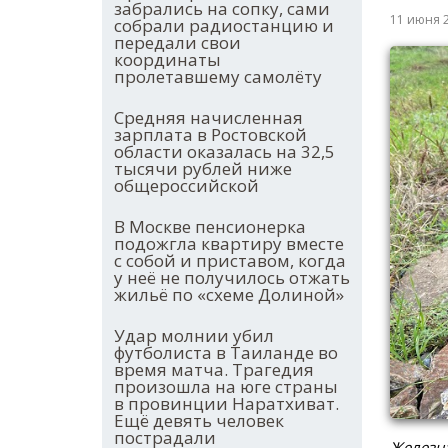
забрались на сопку, сами
11 июня 
собрали радиостанцию и
передали свои
координаты
пролетавшему самолёту
Средняя начисленная
зарплата в Ростовской
области оказалась на 32,5
тысячи рублей ниже
общероссийской
В Москве пенсионерка
подожгла квартиру вместе
с собой и приставом, когда
у неё не получилось отжать
жильё по «схеме Долиной»
Удар молнии убил
футболиста в Таиланде во
время матча. Трагедия
произошла на юге страны
в провинции Наратхиват.
Ещё девять человек
пострадали
Железна