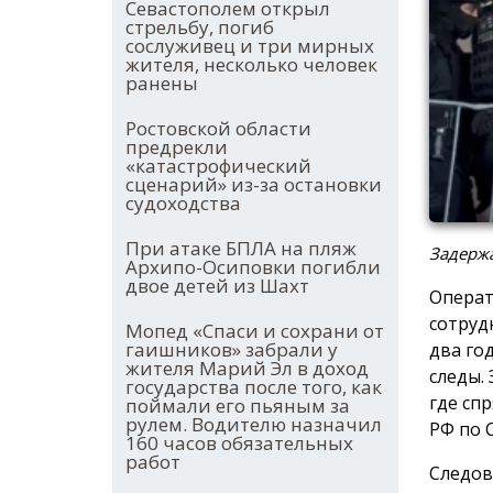
Севастополем открыл
стрельбу, погиб
сослуживец и три мирных
жителя, несколько человек
ранены
Ростовской области
предрекли
«катастрофический
сценарий» из-за остановки
судоходства
При атаке БПЛА на пляж
Задержа
Архипо-Осиповки погибли
двое детей из Шахт
Операт
сотруд
Мопед «Спаси и сохрани от
гаишников» забрали у
два го
жителя Марий Эл в доход
следы.
государства после того, как
где сп
поймали его пьяным за
рулем. Водителю назначил
РФ по 
160 часов обязательных
работ
Следов