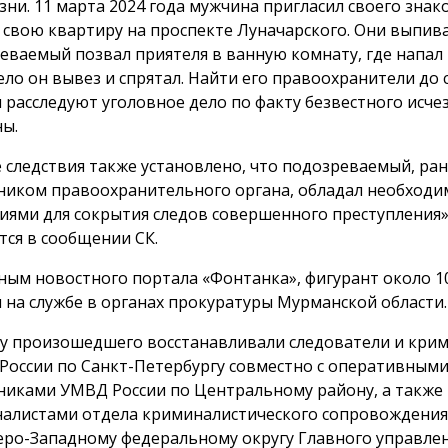
зни. 11 марта 2024 года мужчина пригласил своего знак
в свою квартиру на проспекте Луначарского. Они выпива
еваемый позвал приятеля в ванную комнату, где напал 
Тело он вывез и спрятал. Найти его правоохранители до 
и расследуют уголовное дело по факту безвестного исч
ы.
е следствия также установлено, что подозреваемый, ран
ником правоохранительного органа, обладал необход
иями для сокрытия следов совершенного преступления»
тся в сообщении СК.
ным новостного портала «Фонтанка», фигурант около 10
л на службе в органах прокуратуры Мурманской области.
у произошедшего восстанавливали следователи и кри
 России по Санкт-Петербургу совместно с оперативным
никами УМВД России по Центральному району, а также
алистами отдела криминалистического сопровождения
еро-Западному федеральному округу Главного управле