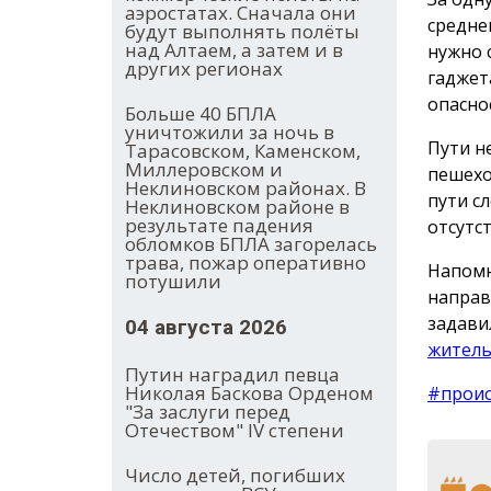
аэростатах. Сначала они
средне
будут выполнять полёты
над Алтаем, а затем и в
нужно 
других регионах
гаджет
опасно
Больше 40 БПЛА
уничтожили за ночь в
Пути н
Тарасовском, Каменском,
Миллеровском и
пешехо
Неклиновском районах. В
пути с
Неклиновском районе в
результате падения
отсутс
обломков БПЛА загорелась
трава, пожар оперативно
Напом
потушили
направ
задави
04 августа 2026
житель
Путин наградил певца
Николая Баскова Орденом
#прои
"За заслуги перед
Отечеством" IV степени
Число детей, погибших