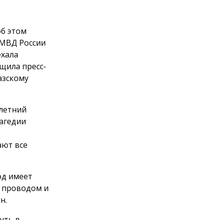
,
б этом
 МВД России
ехала
щила пресс-
азскому
-летний
агедии
ают все
од имеет
у проводом и
н.
уть в