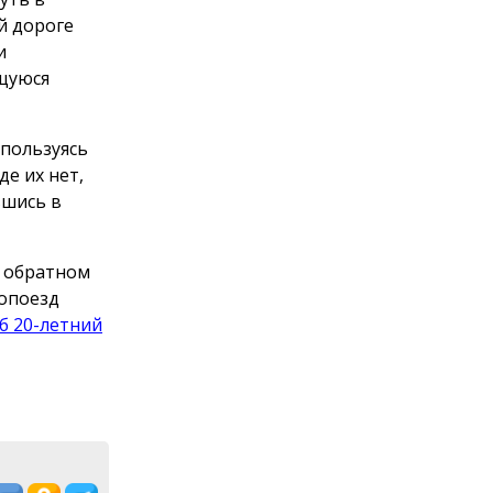
й дороге
и
щуюся
 пользуясь
е их нет,
вшись в
в обратном
ропоезд
б 20-летний