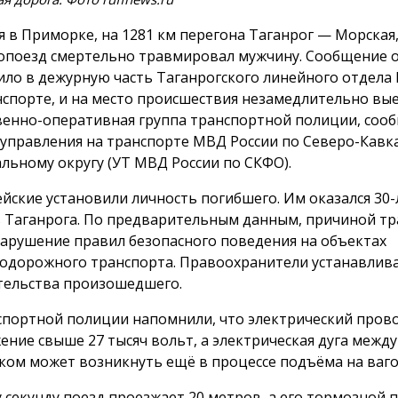
я в Приморке, на 1281 км перегона Таганрог — Морская
опоезд смертельно травмировал мужчину. Сообщение о
ило в дежурную часть Таганрогского линейного отдела
нспорте, и на место происшествия незамедлительно вы
венно-оперативная группа транспортной полиции, сооб
 управления на транспорте МВД России по Северо-Кавк
льному округу (УТ МВД России по СКФО).
йские установили личность погибшего. Им оказался 30
 Таганрога. По предварительным данным, причиной тр
нарушение правил безопасного поведения на объектах
одорожного транспорта. Правоохранители устанавлив
тельства произошедшего.
спортной полиции напомнили, что электрический пров
ение свыше 27 тысяч вольт, а электрическая дуга межд
ком может возникнуть ещё в процессе подъёма на ваго
у секунду поезд проезжает 20 метров, а его тормозной п