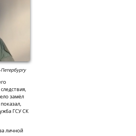
-Петербургу
его
следствия,
мело замёл
 показал,
лужба ГСУ СК
за личной