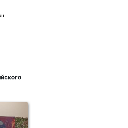
ан
ийского