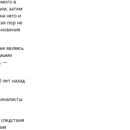
омого в
ли, затем
на него и
сих пор не
езновения
ее являясь
имыми
, —
 лет назад
миналисты
и
 следствия
ния