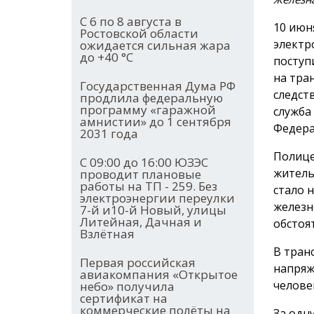
С 6 по 8 августа в
10 июн
Ростовской области
электр
ожидается сильная жара
до +40 °С
поступ
на тра
Государственная Дума РФ
следст
продлила федеральную
программу «гаражной
служба
амнистии» до 1 сентября
Федера
2031 года
Полице
С 09:00 до 16:00 ЮЗЭС
житель
проводит плановые
работы на ТП - 259. Без
стало 
электроэнергии переулки
железн
7-й и10-й Новый, улицы
Литейная, Дачная и
обстоя
Взлётная
В тран
Первая российская
напряж
авиакомпания «Открытое
челове
небо» получила
сертификат на
коммерческие полёты на
За одн