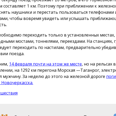
м составляет 1 км. Поэтому при приближении к железно
снять наушники и перестать пользоваться телефонами 
ами, чтобы вовремя увидеть или услышать приближаю
сть.
еобходимо переходить только в установленных местах,
дными мостами, тоннелями, переездами. На станциях, гд
ледует переходить по настилам, предварительно убеди
твии поезда.
ним,
14 февраля почти на этом же месте
, но на рельсах 
лении, на 1292 км перегона Морская —Таганрог, элект
л мужчину. За неделю до этого на железной дороге
поги
 Новочеркасска.
сшествия