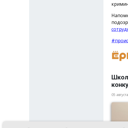
кримин
Напомн
подоз
сотруд
#прои
Школ
конк
05 август