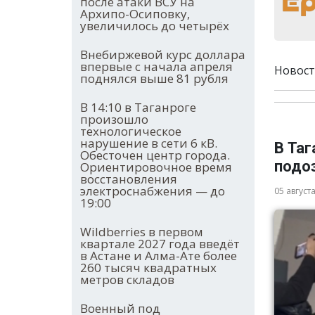
после атаки ВСУ на
Архипо-Осиповку,
увеличилось до четырёх
Внебиржевой курс доллара
впервые с начала апреля
Новост
поднялся выше 81 рубля
В 14:10 в Таганроге
произошло
технологическое
нарушение в сети 6 кВ.
В Та
Обесточен центр города.
подо
Ориентировочное время
восстановления
электроснабжения — до
05 август
19:00
Wildberries в первом
квартале 2027 года введёт
в Астане и Алма-Ате более
260 тысяч квадратных
метров складов
Военный под