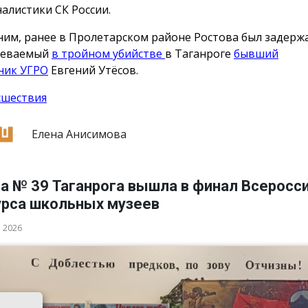
алистики СК России.
им, ранее в Пролетарском районе Ростова был задерж
реваемый
в тройном убийстве
в Таганроге
бывший
ник УГРО
Евгений Утёсов.
сшествия
Елена Анисимова
а № 39 Таганрога вышла в финал Всеросс
урса школьных музеев
а 2026