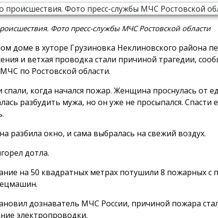
роисшествия. Фото пресс-службы МЧС Ростовской области
ном доме в хуторе Грузиновка Неклиновского района п
ения и ветхая проводка стали причиной трагедии, сооб
 МЧС по Ростовской области.
и спали, когда начался пожар. Женщина проснулась от е
лась разбудить мужа, но он уже не просыпался. Спасти е
.
а разбила окно, и сама выбралась на свежий воздух.
горел дотла.
ание на 50 квадратных метрах потушили 8 пожарных с
пецмашин.
тановил дознаватель МЧС России, причиной пожара ста
ние электропроводки.