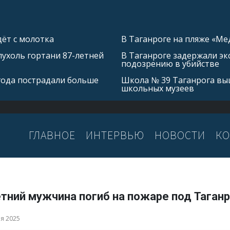
ёт с молотка
В Таганроге на пляже «Ме
ухоль гортани 87-летней
В Таганроге задержали эк
подозрению в убийстве
 года пострадали больше
Школа № 39 Таганрога выш
школьных музеев
ГЛАВНОЕ
ИНТЕРВЬЮ
НОВОСТИ
КО
етний мужчина погиб на пожаре под Таган
ря 2025