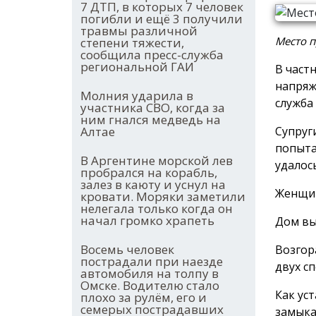
7 ДТП, в которых 7 человек
погибли и ещё 3 получили
травмы различной
Место п
степени тяжести,
сообщила пресс-служба
региональной ГАИ
В част
напряж
Молния ударила в
служба
участника СВО, когда за
ним гнался медведь на
Супруг
Алтае
попыта
В Аргентине морской лев
удалось
пробрался на корабль,
залез в каюту и уснул на
Женщин
кровати. Моряки заметили
нелегала только когда он
начал громко храпеть
Дом вы
Восемь человек
Возгор
пострадали при наезде
двух с
автомобиля на толпу в
Омске. Водителю стало
Как ус
плохо за рулём, его и
семерых пострадавших
замыка