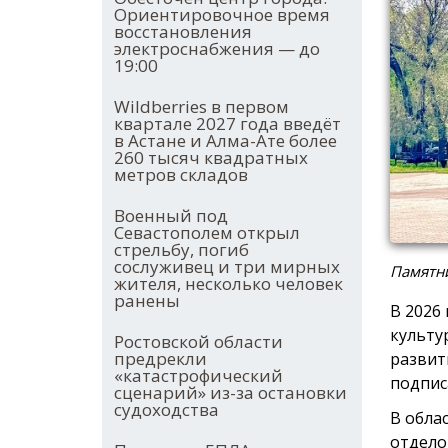
Ориентировочное время
восстановления
электроснабжения — до
19:00
Wildberries в первом
квартале 2027 года введёт
в Астане и Алма-Ате более
260 тысяч квадратных
метров складов
Военный под
Севастополем открыл
стрельбу, погиб
сослуживец и три мирных
Памятни
жителя, несколько человек
ранены
В 2026
культу
Ростовской области
предрекли
развит
«катастрофический
подпис
сценарий» из-за остановки
судоходства
В обла
отдело