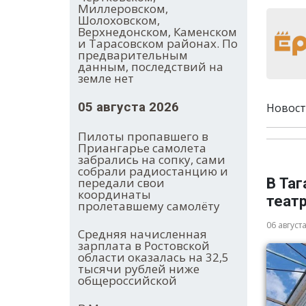
Миллеровском,
Шолоховском,
Верхнедонском, Каменском
и Тарасовском районах. По
предварительным
данным, последствий на
земле нет
05 августа 2026
Новост
Пилоты пропавшего в
Приангарье самолета
забрались на сопку, сами
собрали радиостанцию и
передали свои
В Таг
координаты
теат
пролетавшему самолёту
06 август
Средняя начисленная
зарплата в Ростовской
области оказалась на 32,5
тысячи рублей ниже
общероссийской