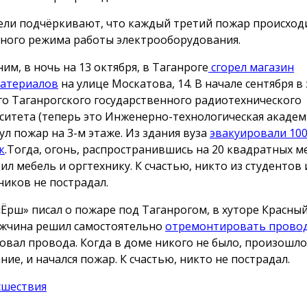
ели подчёркивают, что каждый третий пожар происходи
ного режима работы электрооборудования.
им, в ночь на 13 октября, в Таганроге
сгорел магазин
атериалов
на улице Москатова, 14. В начале сентября в
о Таганрогского государственного радиотехнического
ситета (теперь это Инженерно-технологическая акаде
ул пожар на 3-м этаже. Из здания вуза
эвакуировали 10
к
.Тогда, огонь, распространившись на 20 квадратных м
ил мебель и оргтехнику. К счастью, никто из студентов 
ников не пострадал.
«Ёрш» писал о пожаре под Таганрогом, в хуторе Красный
жчина решил самостоятельно
отремонтировать прово
овал провода. Когда в доме никого не было, произошл
ние, и начался пожар. К счастью, никто не пострадал.
сшествия