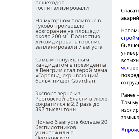
пешеходов
госпитализировали
Спасат
аварий
На мусорном полигоне в
Гуково произошло
Напомн
возгорание на площади
около 200 м². Полностью
стройм
ликвидировать горение
бывшег
запланировали 7 августа
универ
Самым популярным
вспыхн
кандидатом в президенты
челове
в Венгрии стал герой мема
повред
«Гарольд, скрывающий
боль», пишет Guardian
сотруд
Экспорт зерна из
Ранее 
Ростовской области в июле
Там му
сократился в 2,2 раза до
397 тысяч тонн
изолир
замыка
Ночью 6 августа больше 20
беспилотников
#прои
уничтожили в
Чертковском,