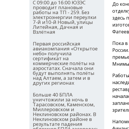
С 09:00 до 16:00 ЮЗЭС
До кон
проводит плановые
отделк
работы на ТП - 259. Без
электроэнергии переулки
здесь 
7-й и10-й Новый, улицы
изгото
Литейная, Дачная и
Фатеев
Взлётная
Пока в
Первая российская
авиакомпания «Открытое
России
небо» получила
премье
сертификат на
коммерческие полёты на
Мнимый
аэростатах. Сначала они
будут выполнять полёты
Работы
над Алтаем, а затем и в
наслед
других регионах
рестав
Больше 40 БПЛА
начала
уничтожили за ночь в
заплан
Тарасовском, Каменском,
Миллеровском и
зрител
Неклиновском районах. В
Неклиновском районе в
Напомн
результате падения
финанс
обломков БПЛА загорелась