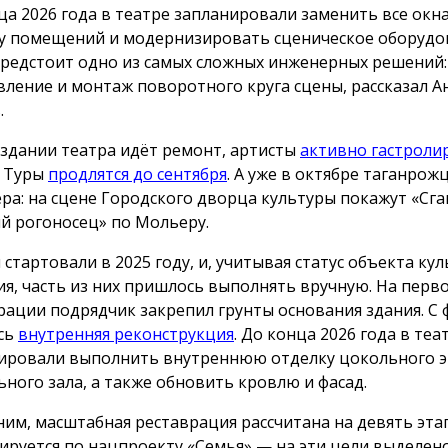
ца 2026 года в театре запланировали заменить все окна
у помещений и модернизировать сценическое оборуд
предстоит одно из самых сложных инженерных решений:
вление и монтаж поворотного круга сцены, рассказал А
.
 здании театра идёт ремонт, артисты
активно гастроли
. Туры
продлятся до сентября
. А уже в октябре таганрож
ра: на сцене Городского дворца культуры покажут «Сга
 рогоносец» по Мольеру.
 стартовали в 2025 году, и, учитывая статус объекта ку
ия, часть из них пришлось выполнять вручную. На перв
рации подрядчик закрепил грунты основания здания. С 
сь
внутренняя реконструкция
. До конца 2026 года в теа
ировали выполнить внутреннюю отделку цокольного э
ьного зала, а также обновить кровлю и фасад.
им, масштабная реставрация рассчитана на девять эта
ируется по нацпроекту «Семья» — на эти цели выделен