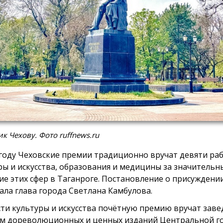
к Чехову. Фото ruffnews.ru
 году Чеховские премии традиционно вручат девяти ра
ры и искусства, образования и медицины за значительн
ие этих сфер в Таганроге. Постановление о присуждени
ала глава города Светлана Камбулова.
сти культуры и искусства почётную премию вручат зав
м дореволюционных и ценных изданий Центральной г