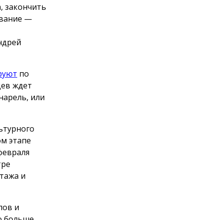
, закончить
ование —
ндрей
руют
по
цев ждет
нарель, или
льтурного
ом этапе
февраля
тре
тажа и
пов и
о больше