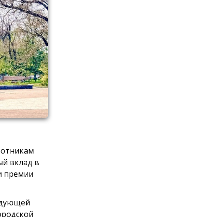
ботникам
ый вклад в
и премии
едующей
ородской