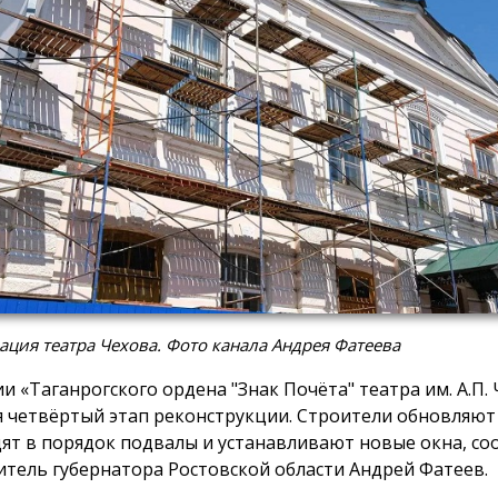
ация театра Чехова. Фото канала Андрея Фатеева
ии «Таганрогского ордена "Знак Почёта" театра им. А.П.
я четвёртый этап реконструкции. Строители обновляют
ят в порядок подвалы и устанавливают новые окна, с
итель губернатора Ростовской области Андрей Фатеев.