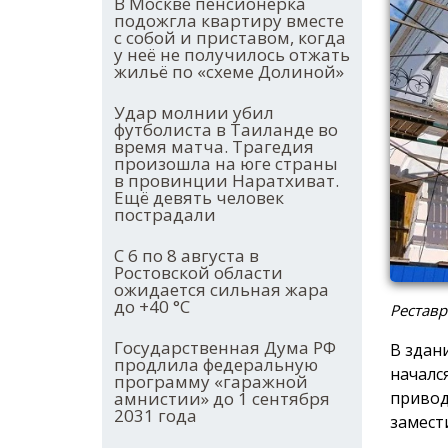
В Москве пенсионерка
подожгла квартиру вместе
с собой и приставом, когда
у неё не получилось отжать
жильё по «схеме Долиной»
Удар молнии убил
футболиста в Таиланде во
время матча. Трагедия
произошла на юге страны
в провинции Наратхиват.
Ещё девять человек
пострадали
С 6 по 8 августа в
Ростовской области
ожидается сильная жара
до +40 °С
Реставр
Государственная Дума РФ
В здан
продлила федеральную
началс
программу «гаражной
привод
амнистии» до 1 сентября
2031 года
замест