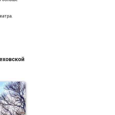
еатра.
Чеховской