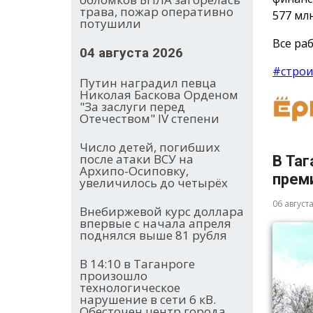
трава, пожар оперативно
577 млн
потушили
Все раб
04 августа 2026
#строи
Путин наградил певца
Николая Баскова Орденом
"За заслуги перед
Отечеством" IV степени
Число детей, погибших
после атаки ВСУ на
В Таг
Архипо-Осиповку,
прем
увеличилось до четырёх
06 август
Внебиржевой курс доллара
впервые с начала апреля
поднялся выше 81 рубля
В 14:10 в Таганроге
произошло
технологическое
нарушение в сети 6 кВ.
Обесточен центр города.