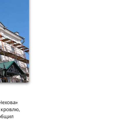
 Чехова»
 кровлю,
ообщил