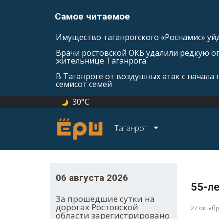
Самое читаемое
Имущество таганрогского «Роснамис» уйд
Врачи ростовской ОКБ удалили редкую оп
жительнице Таганрога
В Таганроге от воздушных атак с начала
семисот семей
30°C
Таганрог
06 августа 2026
55-л
За прошедшие сутки на
дорогах Ростовской
27 октяб
области зарегистрировано