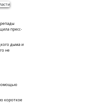
ерепады
щила пресс-
дкого дыма и
го не
 помощью
ло короткое