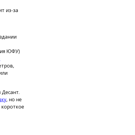
т из-за
 здании
мия ЮФУ)
0
етров,
или
 Десант.
дку
, но не
о короткое