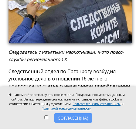
Следователь с изъятыми наркотиками. Фото пресс-
службы регионального СК
Следственный отдел по Таганрогу возбудил
уголовное дело в отношении 16-летнего
подростка по статье о незаконном приобретении
и хранении без цели сбыта наркотических средств
На нашем сайте используются cookie-файлы. Продолжая пользоваться данным
в крупном размере, сообщила пресс-служба
сайтом, Вы подтверждаете свое согласие на использование файлов cookie в
соответствии с настоящим уведомлением,
Пользовательским соглашением
и
регионального следкома.
Политикой конфиденциальности
СОГЛАСЕН(НА)
Согласно существующей версии, наркотики
молодой человек нашёл в Таганроге в августе
2026 года, забрал находку и носил с собой, пока её