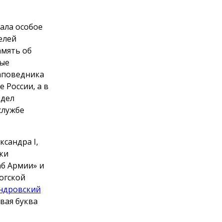
ала особое
елей
амять об
вые
заповедника
 России, а в
здел
службе
сандра I,
ки
аб Армии» и
огской
ндровский
рвая буква