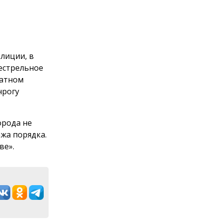
олиции, в
естрельное
ратном
нрогу
орода не
ажа порядка.
ве».