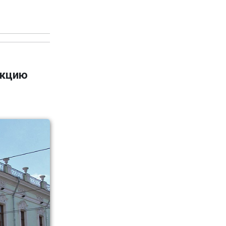
укцию