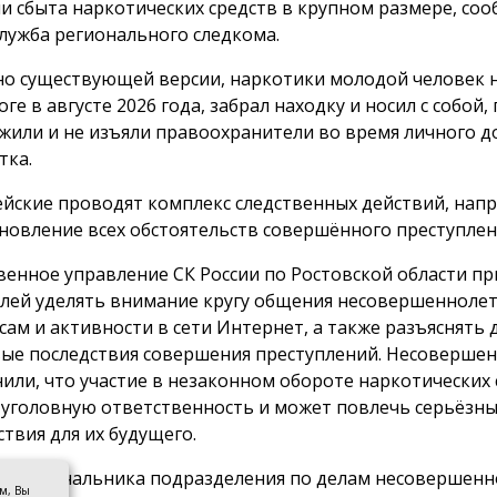
ли сбыта наркотических средств в крупном размере, со
служба регионального следкома.
но существующей версии, наркотики молодой человек 
ге в августе 2026 года, забрал находку и носил с собой, 
жили и не изъяли правоохранители во время личного д
тка.
йские проводят комплекс следственных действий, нап
ановление всех обстоятельств совершённого преступлен
венное управление СК России по Ростовской области п
лей уделять внимание кругу общения несовершеннолет
сам и активности в сети Интернет, а также разъяснять 
ые последствия совершения преступлений. Несоверше
или, что участие в незаконном обороте наркотических 
 уголовную ответственность и может повлечь серьёзн
ствия для их будущего.
врио начальника подразделения по делам несовершенн
ом, Вы