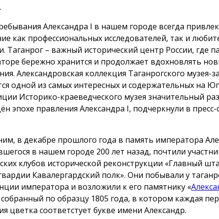
.
ребывания Александра I в нашем городе всегда привлек
ие как профессиональных исследователей, так и любит
и. Таганрог – важный исторический центр России, где п
торе бережно хранится и продолжает вдохновлять но
ния. Александровская коллекция Таганрогского музея-
тся одной из самых интересных и содержательных на Юге
иции Историко-краеведческого музея значительный ра
ён эпохе правления Александра I, подчеркнули в пресс-
им, в декабре прошлого года в память императора Алек
вшегося в нашем городе 200 лет назад, почтили участни
ских клубов исторической реконструкции «Главный шт
гвардии Кавалергардский полк». Они побывали у таганр
нции императора и возложили к его памятнику «
Алекса
, собранный по образцу 1805 года, в котором каждая пе
ия цветка соответстует букве имени Александр.