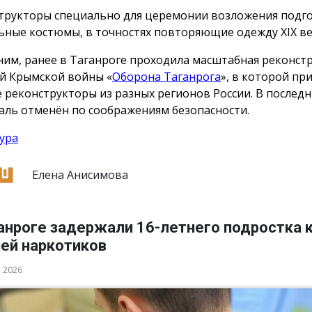
трукторы специально для церемонии возложения подг
ьные костюмы, в точностях повторяющие одежду ХIX ве
им, ранее в Таганроге проходила масштабная реконст
й Крымской войны «
Оборона Таганрога
», в которой пр
е реконструкторы из разных регионов России. В послед
аль отменён по соображениям безопасности.
ура
Елена Анисимова
анроге задержали 16-летнего подростка 
ией наркотиков
а 2026