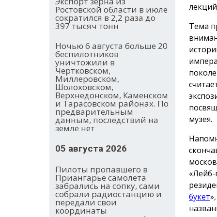
Экспорт зерна из
лекций
Ростовской области в июле
сократился в 2,2 раза до
397 тысяч тонн
Тема п
вниман
Ночью 6 августа больше 20
истори
беспилотников
импера
уничтожили в
Чертковском,
поколе
Миллеровском,
считае
Шолоховском,
Верхнедонском, Каменском
экспоз
и Тарасовском районах. По
посвящ
предварительным
музея.
данным, последствий на
земле нет
Напомн
05 августа 2026
сконча
москов
Пилоты пропавшего в
«Лейб-
Приангарье самолета
резиде
забрались на сопку, сами
собрали радиостанцию и
букет
»
передали свои
назван
координаты