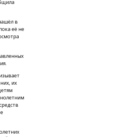
общила
нашёл в
пока её не
осмотра
равленных
ия.
ризывает
них, их
детям
ннолетним
средств
ые
олетних