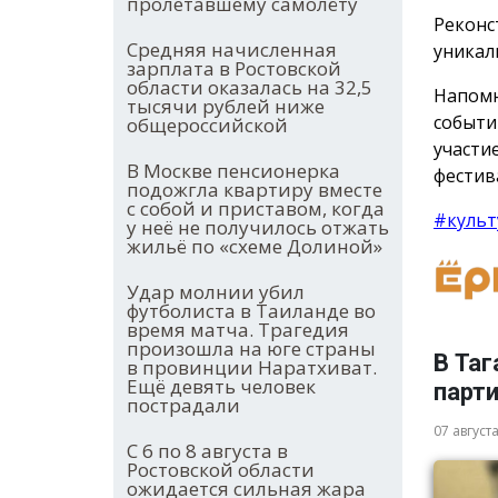
пролетавшему самолёту
Реконс
Средняя начисленная
уникал
зарплата в Ростовской
области оказалась на 32,5
Напомн
тысячи рублей ниже
событи
общероссийской
участи
В Москве пенсионерка
фестив
подожгла квартиру вместе
с собой и приставом, когда
#культ
у неё не получилось отжать
жильё по «схеме Долиной»
Удар молнии убил
футболиста в Таиланде во
время матча. Трагедия
произошла на юге страны
В Таг
в провинции Наратхиват.
Ещё девять человек
парт
пострадали
07 август
С 6 по 8 августа в
Ростовской области
ожидается сильная жара