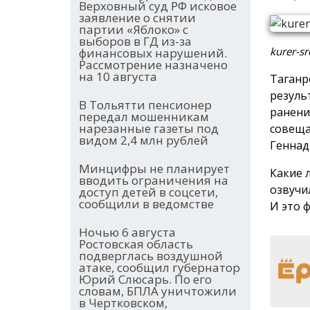
Верховный суд РФ исковое
заявление о снятии
партии «Яблоко» с
выборов в ГД из-за
kurer-sr
финансовых нарушений.
Рассмотрение назначено
на 10 августа
Таганр
резуль
В Тольятти пенсионер
ранени
передал мошенникам
нарезанные газеты под
совеща
видом 2,4 млн рублей
Геннад
Минцифры не планирует
Какие 
вводить ограничения на
озвучи
доступ детей в соцсети,
сообщили в ведомстве
И это 
Ночью 6 августа
Ростовская область
подверглась воздушной
атаке, сообщил губернатор
Юрий Слюсарь. По его
словам, БПЛА уничтожили
в Чертковском,