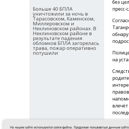
без це
Больше 40 БПЛА
пресс-
уничтожили за ночь в
Тарасовском, Каменском,
Соглас
Миллеровском и
Таганро
Неклиновском районах. В
Неклиновском районе в
обнару
результате падения
подрос
обломков БПЛА загорелась
трава, пожар оперативно
потушили
Полице
на уст
Следст
родите
интере
правов
напомн
влечёт
послед
Ранее 
На нашем сайте используются cookie-файлы. Продолжая пользоваться данным сайт