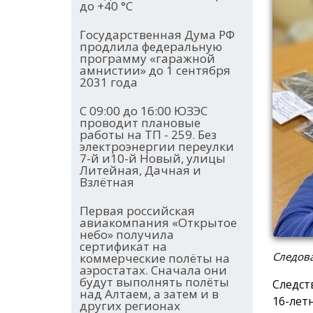
до +40 °С
Государственная Дума РФ
продлила федеральную
программу «гаражной
амнистии» до 1 сентября
2031 года
С 09:00 до 16:00 ЮЗЭС
проводит плановые
работы на ТП - 259. Без
электроэнергии переулки
7-й и10-й Новый, улицы
Литейная, Дачная и
Взлётная
Первая российская
авиакомпания «Открытое
небо» получила
сертификат на
Следова
коммерческие полёты на
аэростатах. Сначала они
будут выполнять полёты
Следст
над Алтаем, а затем и в
16-лет
других регионах