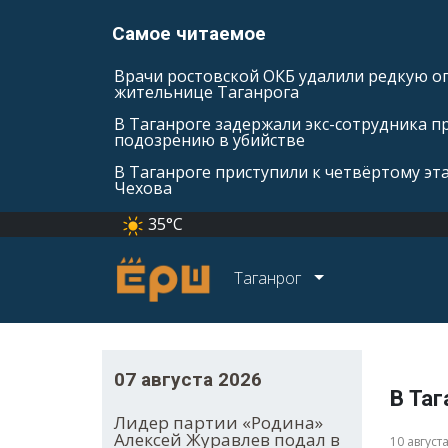
Самое читаемое
Врачи ростовской ОКБ удалили редкую оп
жительнице Таганрога
В Таганроге задержали экс-сотрудника п
подозрению в убийстве
В Таганроге приступили к четвёртому эт
Чехова
35°C
Таганрог
07 августа 2026
В Та
Лидер партии «Родина»
Алексей Журавлев подал в
10 август