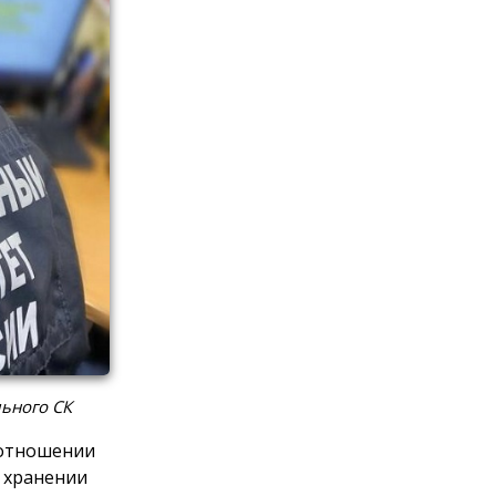
ьного СК
 отношении
и хранении