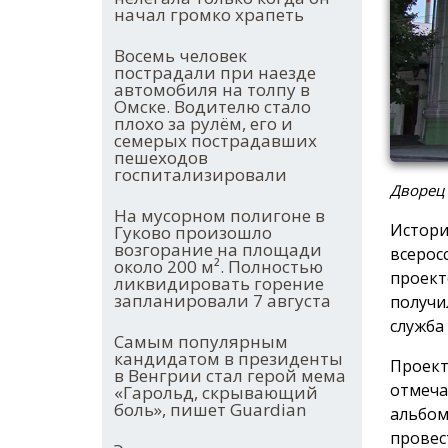
начал громко храпеть
Восемь человек
пострадали при наезде
автомобиля на толпу в
Омске. Водителю стало
плохо за рулём, его и
семерых пострадавших
пешеходов
госпитализировали
Дворец
На мусорном полигоне в
Истори
Гуково произошло
возгорание на площади
всерос
около 200 м². Полностью
проект
ликвидировать горение
запланировали 7 августа
получи
служба
Самым популярным
кандидатом в президенты
Проект
в Венгрии стал герой мема
отмеча
«Гарольд, скрывающий
боль», пишет Guardian
альбом
провес