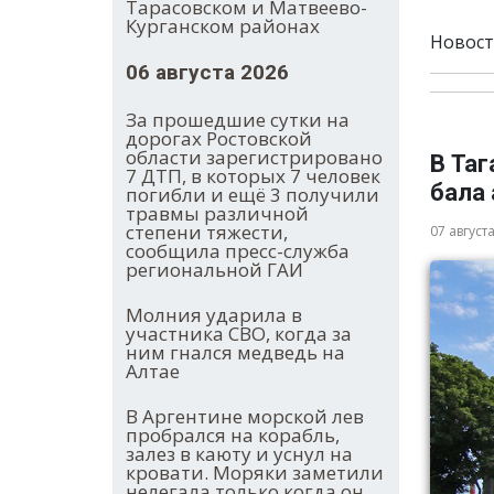
Тарасовском и Матвеево-
Курганском районах
Новост
06 августа 2026
За прошедшие сутки на
дорогах Ростовской
области зарегистрировано
В Та
7 ДТП, в которых 7 человек
бала
погибли и ещё 3 получили
травмы различной
степени тяжести,
07 август
сообщила пресс-служба
региональной ГАИ
Молния ударила в
участника СВО, когда за
ним гнался медведь на
Алтае
В Аргентине морской лев
пробрался на корабль,
залез в каюту и уснул на
кровати. Моряки заметили
нелегала только когда он