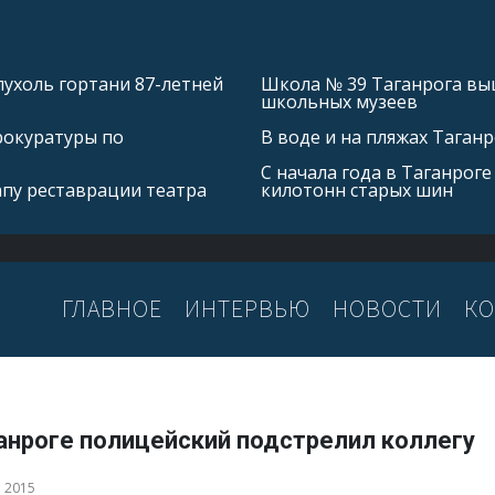
ухоль гортани 87-летней
Школа № 39 Таганрога выш
школьных музеев
рокуратуры по
В воде и на пляжах Таган
С начала года в Таганроге
апу реставрации театра
килотонн старых шин
ГЛАВНОЕ
ИНТЕРВЬЮ
НОВОСТИ
КО
ганроге полицейский подстрелил коллегу
а 2015