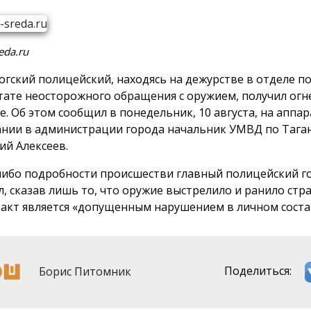
eda.ru
огский полицейский, находясь на дежурстве в отделе п
тате неосторожного обращения с оружием, получил огн
е. Об этом сообщил в понедельник, 10 августа, на аппа
нии в администрации города начальник УМВД по Тага
ий Алексеев.
либо подробности происшестви главный полицейский г
л, сказав лишь то, что оружие выстрелило и ранило стр
факт является «допущенным нарушением в личном соста
Борис Питомник
Поделиться: