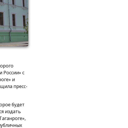
торого
и России» с
роге» и
бщила пресс-
орое будет
ся издать
Таганроге»,
публичных