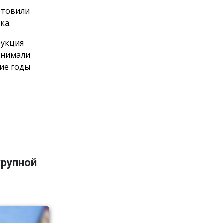
отовили
ка.
рукция
инимали
ние годы
крупной