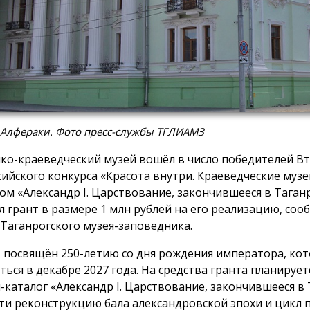
 Алфераки. Фото пресс-службы ТГЛИАМЗ
ко-краеведческий музей вошёл в число победителей В
сийского конкурса «Красота внутри. Краеведческие музе
ом «Александр I. Царствование, закончившееся в Таган
л грант в размере 1 млн рублей на его реализацию, соо
 Таганрогского музея-заповедника.
 посвящён 250-летию со дня рождения императора, кот
ться в декабре 2027 года. На средства гранта планирует
-каталог «Александр I. Царствование, закончившееся в 
ти реконструкцию бала александровской эпохи и цикл 