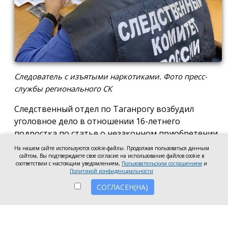
Следователь с изъятыми наркотиками. Фото пресс-
службы регионального СК
Следственный отдел по Таганрогу возбудил
уголовное дело в отношении 16-летнего
подростка по статье о незаконном приобретении
и хранении без цели сбыта наркотических средств
На нашем сайте используются cookie-файлы. Продолжая пользоваться данным
в крупном размере, сообщила пресс-служба
сайтом, Вы подтверждаете свое согласие на использование файлов cookie в
соответствии с настоящим уведомлением,
Пользовательским соглашением
и
регионального следкома.
Политикой конфиденциальности
СОГЛАСЕН(НА)
Согласно существующей версии, наркотики
молодой человек нашёл в Таганроге в августе
2026 года, забрал находку и носил с собой, пока её
не обнаружили и не изъяли правоохранители во