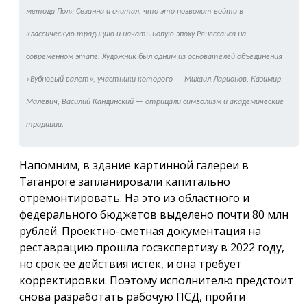
метода Поля Сезанна и считал, что это позволит войти в
классическую традицию и начать новую эпоху Ренессанса на
современном этапе. Художник был одним из основателей объединения
«Бубновый валет», участники которого — Михаил Ларионов, Казимир
Малевич, Василий Кандинский — отрицали символизм и академические
традиции.
Напомним, в здание картинной галереи в
Таганроге запланировали капитально
отремонтировать. На это из областного и
федерального бюджетов выделено почти 80 млн
рублей. Проектно-сметная документация на
реставрацию прошла госэкспертизу в 2022 году,
но срок её действия истёк, и она требует
корректировки. Поэтому исполнителю предстоит
снова разработать рабочую ПСД, пройти