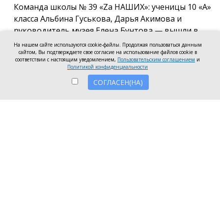
Команда школы № 39 «Za НАШИХ»: ученицы 10 «А»
класса Альбина Гуськова, Дарья Акимова и
руководитель музея Елена Бунтова — вышли в
финал Всероссийского конкурса школьных музеев
На нашем сайте используются cookie-файлы. Продолжая пользоваться данным
в номинации: «Экспозиция музея
сайтом, Вы подтверждаете свое согласие на использование файлов cookie в
соответствии с настоящим уведомлением,
Пользовательским соглашением
и
образовательной организации, посвящённая
Политикой конфиденциальности
специальной военной операции». Актив музея
СОГЛАСЕН(НА)
разработал и провёл виртуальную экскурсию «С
доблестью предков, по зову Отечества» по
экспозиции, посвящённой СВО, а также
представил работы по сбору экспонатов и
документов по этой тематике. Финалистов,
прошедших в заключительный этап проекта,
определило Российское общество «Знание».
Конкурс на одно место в финале составил более 30
претендентов.
В октябре на форуме «Память жива» в Москве
пройдут финальные испытания, где жюри по