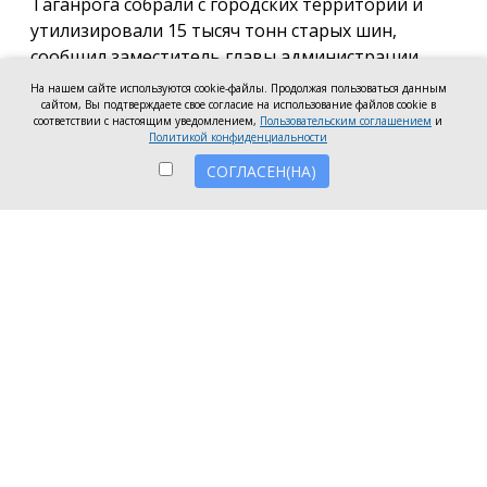
Таганрога собрали с городских территорий и
утилизировали 15 тысяч тонн старых шин,
сообщил заместитель главы администрации
города по вопросам городского хозяйства Егор
На нашем сайте используются cookie-файлы. Продолжая пользоваться данным
сайтом, Вы подтверждаете свое согласие на использование файлов cookie в
Долматов.
соответствии с настоящим уведомлением,
Пользовательским соглашением
и
Политикой конфиденциальности
«Такой объём наглядно демонстрирует масштаб
СОГЛАСЕН(НА)
проводимой экологической работы», —
подчеркнул замглавы.
Сбор шин продолжается, работы идут
одновременно в нескольких районах города.
Специалисты последовательно отрабатывают
участки, обеспечивая вывоз и дальнейшую
утилизацию покрышек в соответствии с
установленными нормативами, сообщил Егор
Долматов.
Отметим, что одна шина весит от 6 до 12 кг
(зимние чуть тяжелее). Таким образом, 15 тысяч