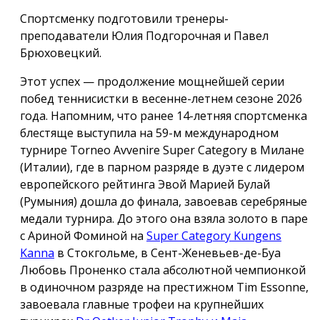
Спортсменку подготовили тренеры-
преподаватели Юлия Подгорочная и Павел
Брюховецкий.
Этот успех — продолжение мощнейшей серии
побед теннисистки в весенне-летнем сезоне 2026
года. Напомним, что ранее 14-летняя спортсменка
блестяще выступила на 59-м международном
турнире Torneo Avvenire Super Category в Милане
(Италии), где в парном разряде в дуэте с лидером
европейского рейтинга Эвой Марией Булай
(Румыния) дошла до финала, завоевав серебряные
медали турнира. До этого она взяла золото в паре
с Ариной Фоминой на
Super Category Kungens
Kanna
в Стокгольме, в Сент-Женевьев-де-Буа
Любовь Проненко стала абсолютной чемпионкой
в одиночном разряде на престижном Tim Essonne,
завоевала главные трофеи на крупнейших