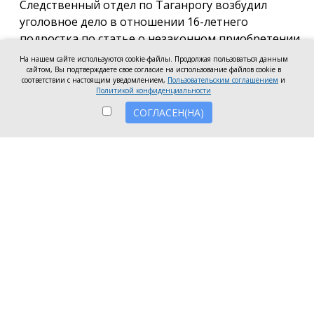
Следственный отдел по Таганрогу возбудил
уголовное дело в отношении 16-летнего
подростка по статье о незаконном приобретении
и хранении без цели сбыта наркотических средств
На нашем сайте используются cookie-файлы. Продолжая пользоваться данным
сайтом, Вы подтверждаете свое согласие на использование файлов cookie в
в крупном размере, сообщила пресс-служба
соответствии с настоящим уведомлением,
Пользовательским соглашением
и
регионального следкома.
Политикой конфиденциальности
СОГЛАСЕН(НА)
Согласно существующей версии, наркотики
молодой человек нашёл в Таганроге в августе
2026 года, забрал находку и носил с собой, пока её
не обнаружили и не изъяли правоохранители во
время личного досмотра подростка.
Полицейские проводят комплекс следственных
действий, направленных на установление всех
обстоятельств совершённого преступления.
Следственное управление СК России по
Ростовской области призывает родителей уделять
внимание кругу общения несовершеннолетних, их