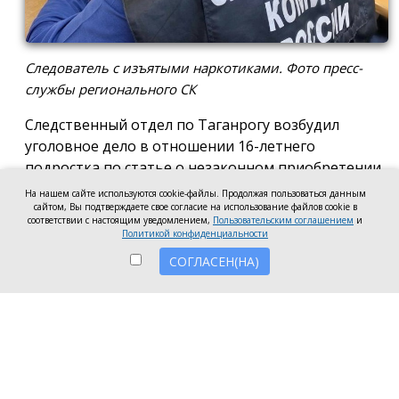
Следователь с изъятыми наркотиками. Фото пресс-
службы регионального СК
Следственный отдел по Таганрогу возбудил
уголовное дело в отношении 16-летнего
подростка по статье о незаконном приобретении
и хранении без цели сбыта наркотических средств
На нашем сайте используются cookie-файлы. Продолжая пользоваться данным
сайтом, Вы подтверждаете свое согласие на использование файлов cookie в
в крупном размере, сообщила пресс-служба
соответствии с настоящим уведомлением,
Пользовательским соглашением
и
регионального следкома.
Политикой конфиденциальности
СОГЛАСЕН(НА)
Согласно существующей версии, наркотики
молодой человек нашёл в Таганроге в августе
2026 года, забрал находку и носил с собой, пока её
не обнаружили и не изъяли правоохранители во
время личного досмотра подростка.
Полицейские проводят комплекс следственных