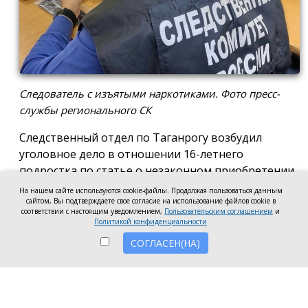
Следователь с изъятыми наркотиками. Фото пресс-
службы регионального СК
Следственный отдел по Таганрогу возбудил
уголовное дело в отношении 16-летнего
подростка по статье о незаконном приобретении
и хранении без цели сбыта наркотических средств
На нашем сайте используются cookie-файлы. Продолжая пользоваться данным
сайтом, Вы подтверждаете свое согласие на использование файлов cookie в
в крупном размере, сообщила пресс-служба
соответствии с настоящим уведомлением,
Пользовательским соглашением
и
регионального следкома.
Политикой конфиденциальности
СОГЛАСЕН(НА)
Согласно существующей версии, наркотики
молодой человек нашёл в Таганроге в августе
2026 года, забрал находку и носил с собой, пока её
не обнаружили и не изъяли правоохранители во