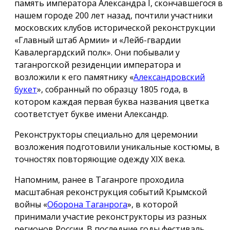
память императора Александра I, скончавшегося в
нашем городе 200 лет назад, почтили участники
московских клубов исторической реконструкции
«Главный штаб Армии» и «Лейб-гвардии
Кавалергардский полк». Они побывали у
таганрогской резиденции императора и
возложили к его памятнику «
Александровский
букет
», собранный по образцу 1805 года, в
котором каждая первая буква названия цветка
соответстует букве имени Александр.
Реконструкторы специально для церемонии
возложения подготовили уникальные костюмы, в
точностях повторяющие одежду ХIX века.
Напомним, ранее в Таганроге проходила
масштабная реконструкция событий Крымской
войны «
Оборона Таганрога
», в которой
принимали участие реконструкторы из разных
регионов России. В последние годы фестиваль