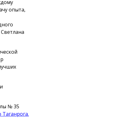
ждому
ачу опыта,
дного
а Светлана
ической
ер
 лучших
и
олы № 35
 Таганрога.