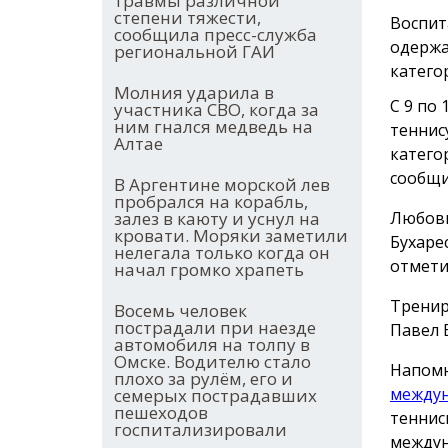
травмы различной
степени тяжести,
Воспит
сообщила пресс-служба
одержа
региональной ГАИ
категор
Молния ударила в
С 9 по
участника СВО, когда за
ним гнался медведь на
теннис
Алтае
катего
сообщи
В Аргентине морской лев
пробрался на корабль,
залез в каюту и уснул на
Любовь
кровати. Моряки заметили
Бухаре
нелегала только когда он
отмети
начал громко храпеть
Тренир
Восемь человек
пострадали при наезде
Павел 
автомобиля на толпу в
Омске. Водителю стало
Напомн
плохо за рулём, его и
междун
семерых пострадавших
пешеходов
теннис
госпитализировали
между