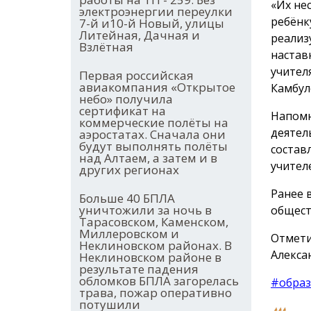
«Их не
электроэнергии переулки
ребёнк
7-й и10-й Новый, улицы
Литейная, Дачная и
реализ
Взлётная
настав
учител
Первая российская
авиакомпания «Открытое
Камбул
небо» получила
сертификат на
Напомн
коммерческие полёты на
деятел
аэростатах. Сначала они
будут выполнять полёты
состав
над Алтаем, а затем и в
учител
других регионах
Ранее 
Больше 40 БПЛА
уничтожили за ночь в
общест
Тарасовском, Каменском,
Миллеровском и
Отмети
Неклиновском районах. В
Алекса
Неклиновском районе в
результате падения
обломков БПЛА загорелась
#образ
трава, пожар оперативно
потушили