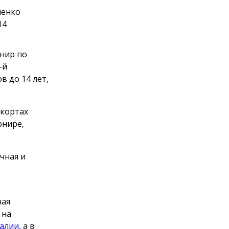
ненко
14
рнир по
-й
в до 14 лет,
 кортах
рнире,
чная и
ная
 на
алии
, а в