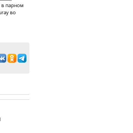
о в парном
uray во
ы