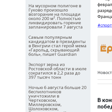
феврал
На мусорном полигоне в
Гуково произошло
разряд
возгорание на площади
Франци
около 200 м². Полностью
ликвидировать горение
#спорт
запланировали 7 августа
Самым популярным
кандидатом в президенты
в Венгрии стал герой мема
«Гарольд, скрывающий
боль», пишет Guardian
Экспорт зерна из
Ростовской области в июле
Новост
сократился в 2,2 раза до
397 тысяч тонн
Ночью 6 августа больше 20
беспилотников
уничтожили в
В ко
Чертковском,
Миллеровском,
побед
Шолоховском,