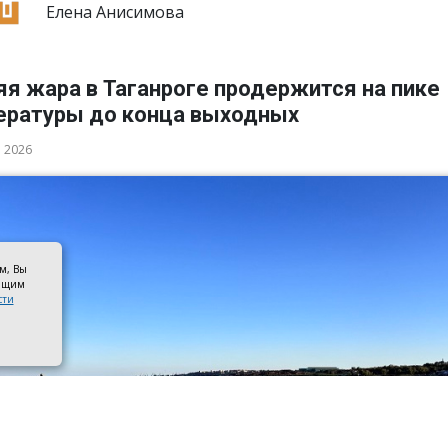
Елена Анисимова
я жара в Таганроге продержится на пике
ературы до конца выходных
а 2026
ом, Вы
оящим
сти