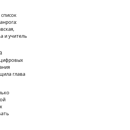
 список
анрога:
вская,
а и учитель
й
 цифровых
ания
щила глава
лько
ной
х
вать