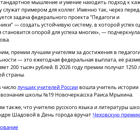
стандартное мышление и умение находить подход к ка
у служат примером для коллег. Именно так, через перед
уется задача федерального проекта "Педагоги и
ники" — создать устойчивую систему, в которой успех о
я становится опорой для успеха многих», — подчеркнул
ова.
им, премии лучшим учителям за достижения в педагог
ьности — это ежегодная федеральная выплата, её разм
ляет 200 тысяч рублей. В 2026 году премии получат 1250
ей страны.
в число
лучших учителей России
вошла учитель истории 
вознания школы №19 Новочеркасска Раиса Мрыхина.
м также, что учителю русского языка и литературы шк
ндре Шадовой в День города вручат
Чеховскую премию
ование