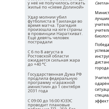
у неё не получилось отжать
Светла
жильё по «схеме Долиной»
Минист
Удар молнии убил
лучших
футболиста в Таиланде во
учител
время матча. Трагедия
произошла на юге страны
учител
в провинции Наратхиват.
биолог
Ещё девять человек
пострадали
Победа
успева
С 6 по 8 августа в
Ростовской области
инстру
ожидается сильная жара
дистан
до +40 °С
города
Государственная Дума РФ
Учител
продлила федеральную
программу «гаражной
одарён
амнистии» до 1 сентября
ситуац
2031 года
специа
С 09:00 до 16:00 ЮЗЭС
эффект
проводит плановые
работы на ТП - 259. Без