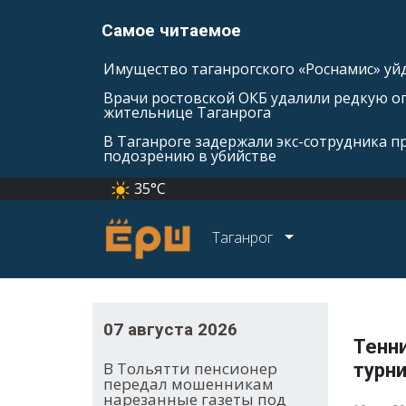
Самое читаемое
Имущество таганрогского «Роснамис» уйд
Врачи ростовской ОКБ удалили редкую оп
жительнице Таганрога
В Таганроге задержали экс-сотрудника п
подозрению в убийстве
35°C
Таганрог
07 августа 2026
Тенн
В Тольятти пенсионер
турн
передал мошенникам
нарезанные газеты под