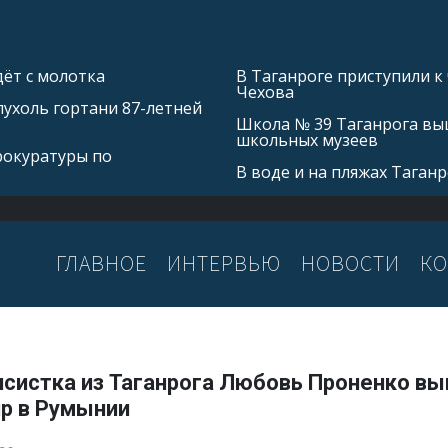
ёт с молотка
В Таганроге приступили к
Чехова
ухоль гортани 87-летней
Школа № 39 Таганрога выш
школьных музеев
рокуратуры по
В воде и на пляжах Таган
ГЛАВНОЕ
ИНТЕРВЬЮ
НОВОСТИ
КО
исистка из Таганрога Любовь Проненко вы
ир в Румынии