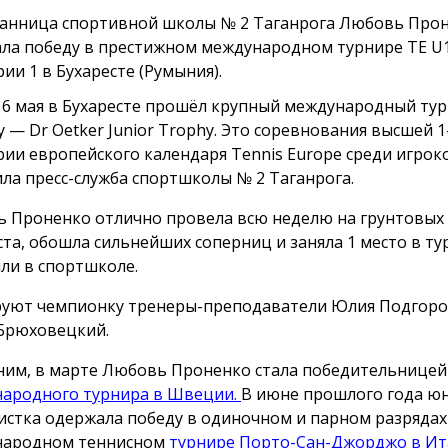
анница спортивной школы № 2 Таганрога Любовь Про
ла победу в престижном международном турнире TE U
ии 1 в Бухаресте (Румыния).
 16 мая в Бухаресте прошёл крупный международный ту
у — Dr Oetker Junior Trophy. Это соревнования высшей 1
рии европейского календаря Tennis Europe среди игроко
ла пресс-служба спортшколы № 2 Таганрога.
 Проненко отлично провела всю неделю на грунтовых
ста, обошла сильнейших соперниц и заняла 1 место в ту
ли в спортшколе.
уют чемпионку тренеры-преподаватели Юлия Подгоро
Брюховецкий.
им, в марте Любовь Проненко стала победительницей
ародного турнира в Швеции.
В июне прошлого года ю
истка одержала победу в одиночном и парном разрядах
народном теннисном
турнире Порто-Сан-Джорджо в Ит