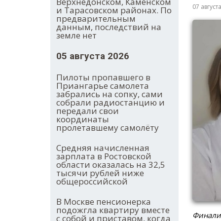
Верхнедонском, Каменском
07 август
и Тарасовском районах. По
предварительным
данным, последствий на
земле нет
05 августа 2026
Пилоты пропавшего в
Приангарье самолета
забрались на сопку, сами
собрали радиостанцию и
передали свои
координаты
пролетавшему самолёту
Средняя начисленная
зарплата в Ростовской
области оказалась на 32,5
тысячи рублей ниже
общероссийской
В Москве пенсионерка
подожгла квартиру вместе
Финалис
с собой и приставом, когда