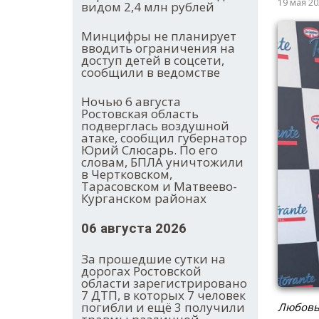
19 мая 2
видом 2,4 млн рублей
Минцифры не планирует
вводить ограничения на
доступ детей в соцсети,
сообщили в ведомстве
Ночью 6 августа
Ростовская область
подверглась воздушной
атаке, сообщил губернатор
Юрий Слюсарь. По его
словам, БПЛА уничтожили
в Чертковском,
Тарасовском и Матвеево-
Курганском районах
06 августа 2026
За прошедшие сутки на
дорогах Ростовской
области зарегистрировано
7 ДТП, в которых 7 человек
погибли и ещё 3 получили
Любовь 