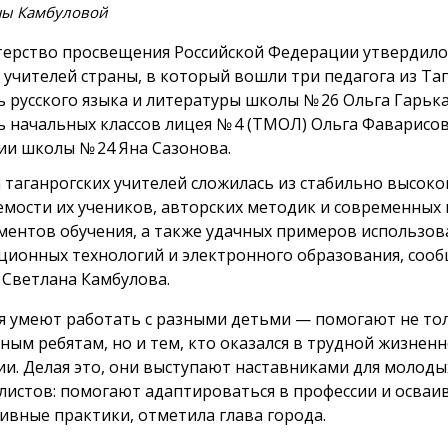
ны Камбуловой
ерство просвещения Российской Федерации утвердило
 учителей страны, в который вошли три педагога из Таг
ь русского языка и литературы школы № 26 Ольга Гарька
ь начальных классов лицея № 4 (ТМОЛ) Ольга Фаварисов
ии школы № 24 Яна Сазонова.
 таганрогских учителей сложилась из стабильно высоко
емости их учеников, авторских методик и современных
ментов обучения, а также удачных примеров использов
ционных технологий и электронного образования, сооб
 Светлана Камбулова.
я умеют работать с разными детьми — помогают не то
ным ребятам, но и тем, кто оказался в трудной жизнен
ии. Делая это, они выступают наставниками для молоды
листов: помогают адаптироваться в профессии и осваи
ивные практики, отметила глава города.