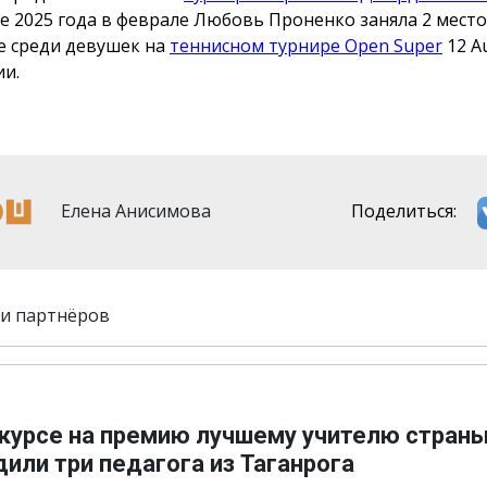
е 2025 года в феврале Любовь Проненко заняла 2 мест
е среди девушек на
теннисном турнире Open Super
12 A
и.
Елена Анисимова
Поделиться:
и партнёров
нкурсе на премию лучшему учителю стран
или три педагога из Таганрога