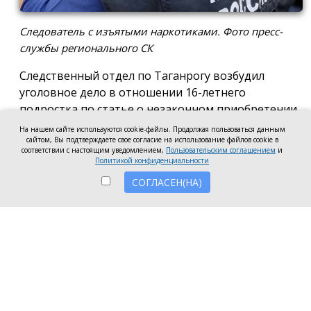
Следователь с изъятыми наркотиками. Фото пресс-
службы регионального СК
Следственный отдел по Таганрогу возбудил
уголовное дело в отношении 16-летнего
подростка по статье о незаконном приобретении
и хранении без цели сбыта наркотических средств
На нашем сайте используются cookie-файлы. Продолжая пользоваться данным
сайтом, Вы подтверждаете свое согласие на использование файлов cookie в
в крупном размере, сообщила пресс-служба
соответствии с настоящим уведомлением,
Пользовательским соглашением
и
регионального следкома.
Политикой конфиденциальности
СОГЛАСЕН(НА)
Согласно существующей версии, наркотики
молодой человек нашёл в Таганроге в августе
2026 года, забрал находку и носил с собой, пока её
не обнаружили и не изъяли правоохранители во
время личного досмотра подростка.
Полицейские проводят комплекс следственных
действий, направленных на установление всех