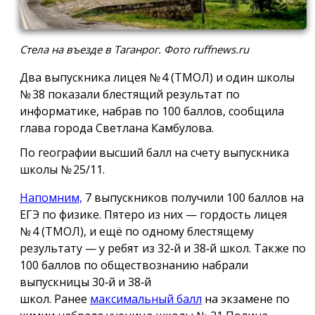
Стела на въезде в Таганрог. Фото ruffnews.ru
Два выпускника лицея № 4 (ТМОЛ) и один школы
№ 38 показали блестящий результат по
информатике, набрав по 100 баллов, сообщила
глава города Светлана Камбулова.
По географии высший балл на счету выпускника
школы № 25/11.
Напомним,
7 выпускников получили 100 баллов на
ЕГЭ по физике. Пятеро из них — гордость лицея
№ 4 (ТМОЛ), и ещё по одному блестящему
результату — у ребят из 32‑й и 38‑й школ. Также по
100 баллов по обществознанию набрали
выпускницы 30‑й и 38‑й
школ. Ранее
максимальный балл
на экзамене по